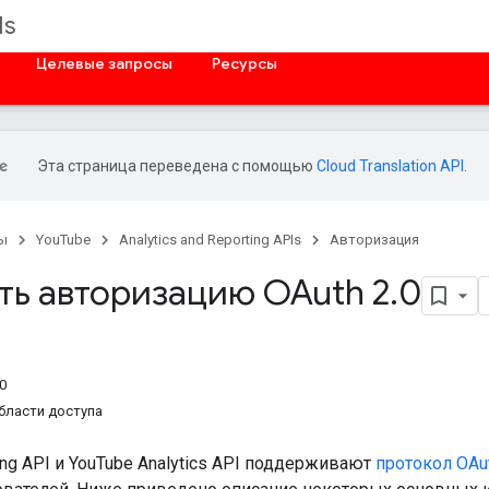
Is
Целевые запросы
Ресурсы
Эта страница переведена с помощью
Cloud Translation API
.
ы
YouTube
Analytics and Reporting APIs
Авторизация
ть авторизацию OAuth 2
.
0
0
бласти доступа
ng API
и
YouTube Analytics API
поддерживают
протокол
OAut