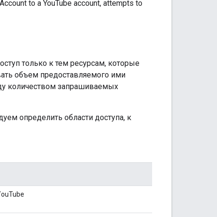
e Account to a YouTube account, attempts to
ступ только к тем ресурсам, которые
вать объем предоставляемого ими
жду количеством запрашиваемых
уем определить области доступа, к
YouTube