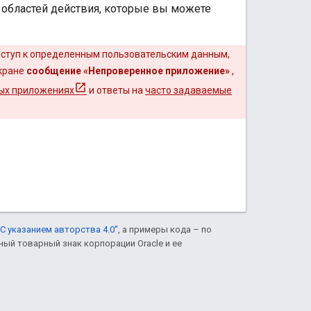
областей действия, которые вы можете
оступ к определенным пользовательским данным,
экране
сообщение «Непроверенное приложение»
,
ых приложениях
и ответы на
часто задаваемые
С указанием авторства 4.0"
, а примеры кода – по
нный товарный знак корпорации Oracle и ее