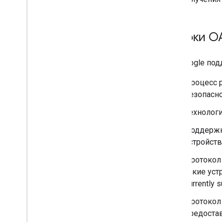
Потоки OA
API Google по
Процесс 
безопасн
Технолог
Поддерж
устройств
Протокол
такие уст
currently 
Протокол
предостав