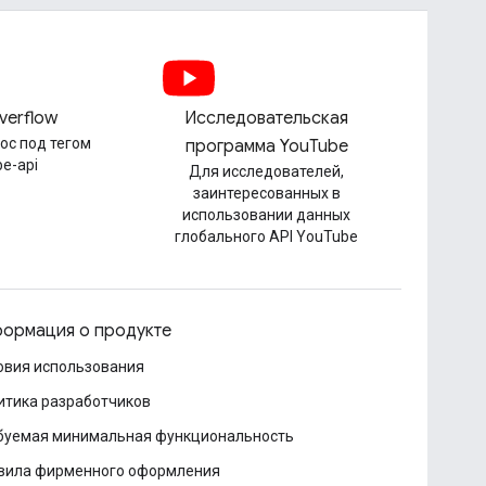
verflow
Исследовательская
ос под тегом
программа YouTube
be-api
Для исследователей,
заинтересованных в
использовании данных
глобального API YouTube
ормация о продукте
овия использования
итика разработчиков
буемая минимальная функциональность
вила фирменного оформления