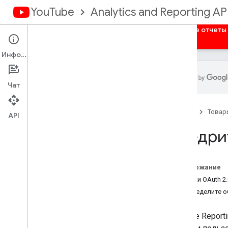
YouTube
Analytics and Reporting AP
Главная
Обзор
Авторизация
Массовые отчеты
Информация
Чат
Обзор
Главная
Товар
Получить учетные данные
API
аутентификации
Внедри
Серверные веб-приложения
Клиентские веб-приложения
Установленные приложения
Содержание
Потоки OAuth 2.
Определите о
YouTube Reporti