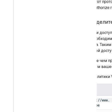
этот про
authorize r
Определите
Области досту
ему необходим
доступа. Таки
областей досту
Прежде чем пр
которым ваше
API аналитики 
Объем
https:
/
/
www
.
youtube