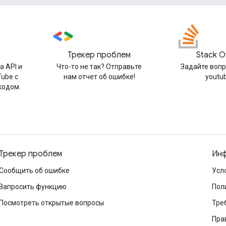
Трекер проблем
Stack O
 API и
Что-то не так? Отправьте
Задайте вопр
ube с
нам отчет об ошибке!
youtu
кодом.
Трекер проблем
Инф
Сообщить об ошибке
Усл
Запросить функцию
Пол
Посмотреть открытые вопросы
Тре
Пра