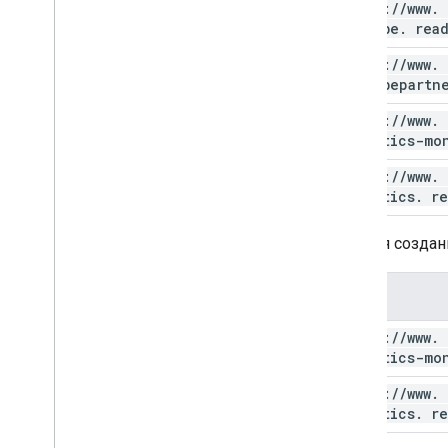
https:
/
/
www
.
youtube
.
read
https:
/
/
www
.
youtubepartn
https:
/
/
www
.
analytics-mo
https:
/
/
www
.
analytics
.
re
API для создан
Объем
https:
/
/
www
.
analytics-mo
https:
/
/
www
.
analytics
.
re