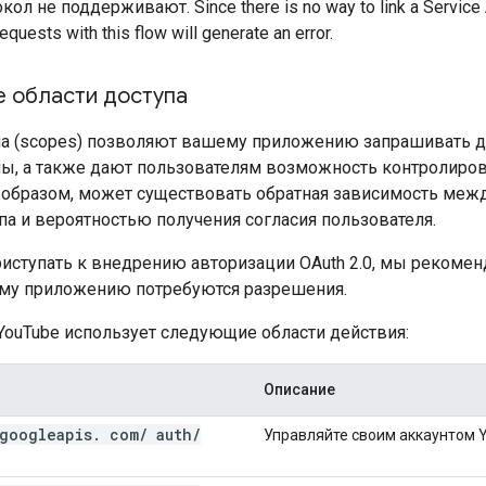
токол не поддерживают.
Since there is no way to link a Servic
equests with this flow will generate an error.
 области доступа
па (scopes) позволяют вашему приложению запрашивать до
ы, а также дают пользователям возможность контролиро
м образом, может существовать обратная зависимость ме
па и вероятностью получения согласия пользователя.
иступать к внедрению авторизации OAuth 2.0, мы рекоменд
му приложению потребуются разрешения.
YouTube использует следующие области действия:
Описание
googleapis
.
com
/
auth
/
Управляйте своим аккаунтом 