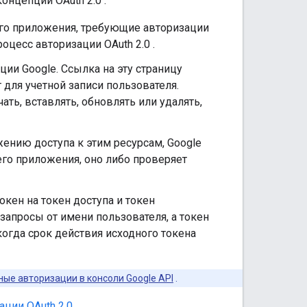
 концепций
OAuth 2.0
:
го приложения, требующие авторизации
роцесс авторизации
OAuth 2.0
.
ии Google. Ссылка на эту страницу
для учетной записи пользователя.
ь, вставлять, обновлять или удалять,
ению доступа к этим ресурсам, Google
го приложения, оно либо проверяет
ен на токен доступа и токен
апросы от имени пользователя, а токен
огда срок действия исходного токена
ые авторизации в консоли Google API
.
ации OAuth 2.0
.