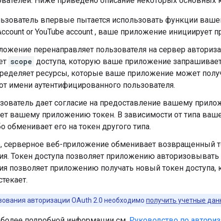
вателей. Ниже приведено описание некоторых основных
льзователь впервые пытается использовать функции ваше
ccount or YouTube account
, ваше приложение инициирует п
ожение перенаправляет пользователя на сервер авторизац
ет
scope
доступа, которую ваше приложение запрашивает 
ределяет ресурсы, которые ваше приложение может получат
от имени аутентифицированного пользователя.
зователь дает согласие на предоставление вашему прилож
ет вашему приложению токен. В зависимости от типа ваше
бо обменивает его на токен другого типа.
, серверное веб-приложение обменивает возвращенный ток
я. Токен доступа позволяет приложению авторизовывать з
я позволяет приложению получать новый токен доступа, к
стекает.
зования авторизации OAuth 2.0 необходимо
получить учетные данн
 более подробной информации см.
Руководство по авториз