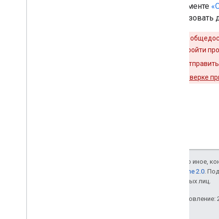
В документе
«О
использовать д
Если ваше общедос
оно должно пройти про
необходимо отправить 
вопросы о проверке п
Если не указано иное, к
лицензии Apache 2.0
. По
аффилированных лиц.
Последнее обновление: 2