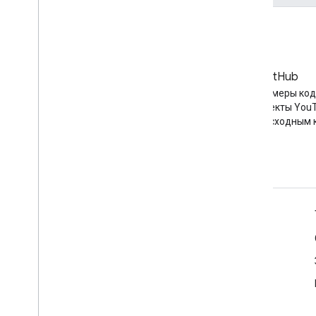
Блог
GitHub
Последние новости в блоге
Найдите примеры кода
YouTube
другие проекты YouT
открытым исходным 
Инструменты
Обозреватель API Google
Демонстрация YouTube Player
Настройте кнопку подписки