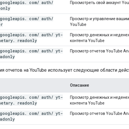
googleapis
.
com
/
auth
/
Просмотреть свой аккаунт Yo
only
googleapis
.
com
/
auth
/
Просмотр и управление вашим
er
YouTube
googleapis
.
com
/
auth
/
yt-
Просмотр денежных и неденеж
netary
.
readonly
контента YouTube
googleapis
.
com
/
auth
/
yt-
Просмотр отчетов YouTube Ana
adonly
ия отчетов на YouTube использует следующие области дейс
Описание
googleapis
.
com
/
auth
/
yt-
Просмотр денежных и неденеж
netary
.
readonly
контента YouTube
googleapis
.
com
/
auth
/
yt-
Просмотр отчетов YouTube Ana
adonly