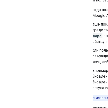
данным пользо
Когда по
в
Google A
Ваше прил
определя
scope
оп
действуя 
Если поль
возвраща
токен, ли
Например
обновлени
обновлени
доступа и
Важно:
для исполь
Для получения