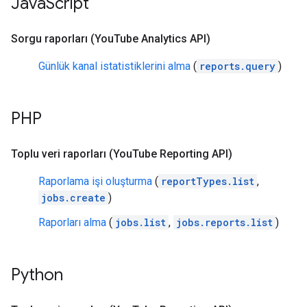
Java
Script
Sorgu raporları (You
Tube Analytics API)
Günlük kanal istatistiklerini alma
(
reports.query
)
PHP
Toplu veri raporları (You
Tube Reporting API)
Raporlama işi oluşturma
(
reportTypes.list
,
jobs.create
)
Raporları alma
(
jobs.list
,
jobs.reports.list
)
Python