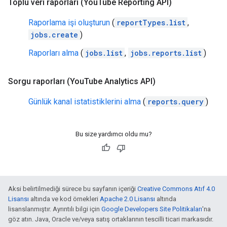
Toplu veri raporları (You
Tube Reporting API)
Raporlama işi oluşturun
(
reportTypes.list
,
jobs.create
)
Raporları alma
(
jobs.list
,
jobs.reports.list
)
Sorgu raporları (You
Tube Analytics API)
Günlük kanal istatistiklerini alma
(
reports.query
)
Bu size yardımcı oldu mu?
Aksi belirtilmediği sürece bu sayfanın içeriği
Creative Commons Atıf 4.0
Lisansı
altında ve kod örnekleri
Apache 2.0 Lisansı
altında
lisanslanmıştır. Ayrıntılı bilgi için
Google Developers Site Politikaları
'na
göz atın. Java, Oracle ve/veya satış ortaklarının tescilli ticari markasıdır.