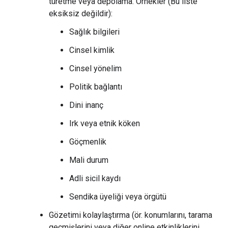
türetme veya depolama. Örnekler (Bu liste
eksiksiz değildir):
Sağlık bilgileri
Cinsel kimlik
Cinsel yönelim
Politik bağlantı
Dini inanç
Irk veya etnik köken
Göçmenlik
Mali durum
Adli sicil kaydı
Sendika üyeliği veya örgütü
Gözetimi kolaylaştırma (ör. konumlarını, tarama
geçmişlerini veya diğer online etkinliklerini