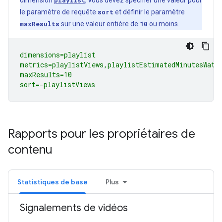
dimension
playlist
, vous devez spécifier une valeur pour
le paramètre de requête
sort
et définir le paramètre
maxResults
sur une valeur entière de
10
ou moins.
dimensions=playlist

metrics=playlistViews,playlistEstimatedMinutesWatch
maxResults=10

sort=-playlistViews
Rapports pour les propriétaires de
contenu
Statistiques de base
Plus
Signalements de vidéos