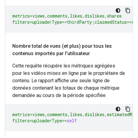
metrics
=
views
,
comments
,
likes
,
dislikes
,
shares
filters
=
uploaderType
==
thirdParty
;
claimedStatus
==
cl
Nombre total de vues (et plus) pour tous les
contenus importés par l'utilisateur
Cette requête récupère les métriques agrégées
pour les vidéos mises en ligne par le propriétaire de
contenu. Le rapport affiche une seule ligne de
données contenant les totaux de chaque métrique
demandée au cours de la période spécifiée.
metrics
=
views
,
comments
,
likes
,
dislikes
,
estimatedMin
filters
=
uploaderType
==
self