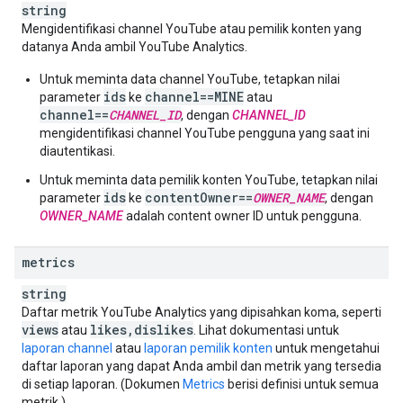
string
Mengidentifikasi channel YouTube atau pemilik konten yang
datanya Anda ambil
YouTube Analytics
.
Untuk meminta data channel YouTube, tetapkan nilai
ids
channel==MINE
parameter
ke
atau
channel==
CHANNEL_ID
, dengan
CHANNEL_ID
mengidentifikasi channel YouTube pengguna yang saat ini
diautentikasi.
Untuk meminta data pemilik konten YouTube, tetapkan nilai
ids
contentOwner==
OWNER_NAME
parameter
ke
, dengan
OWNER_NAME
adalah
content owner ID
untuk pengguna.
metrics
string
Daftar metrik
YouTube Analytics
yang dipisahkan koma, seperti
views
likes
,
dislikes
atau
. Lihat dokumentasi untuk
laporan channel
atau
laporan pemilik konten
untuk mengetahui
daftar laporan yang dapat Anda ambil dan metrik yang tersedia
di setiap laporan. (Dokumen
Metrics
berisi definisi untuk semua
metrik.)