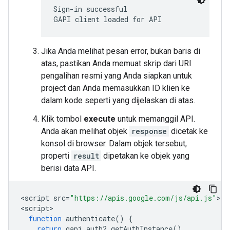
Sign-in successful

GAPI client loaded for API
Jika Anda melihat pesan error, bukan baris di
atas, pastikan Anda memuat skrip dari URI
pengalihan resmi yang Anda siapkan untuk
project dan Anda memasukkan ID klien ke
dalam kode seperti yang dijelaskan di atas.
Klik tombol
execute
untuk memanggil API.
Anda akan melihat objek
response
dicetak ke
konsol di browser. Dalam objek tersebut,
properti
result
dipetakan ke objek yang
berisi data API.
<
script
src
=
"https://apis.google.com/js/api.js"
><
/
<
script
function
authenticate
()
{
return
gapi
.
auth2
.
getAuthInstance
()