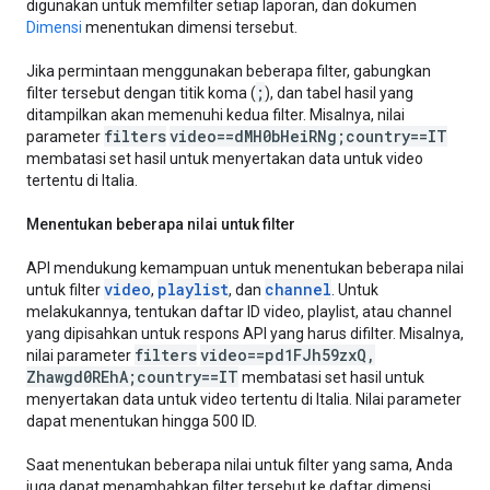
digunakan untuk memfilter setiap laporan, dan dokumen
Dimensi
menentukan dimensi tersebut.
Jika permintaan menggunakan beberapa filter, gabungkan
;
filter tersebut dengan titik koma (
), dan tabel hasil yang
ditampilkan akan memenuhi kedua filter. Misalnya, nilai
filters
video==d
MH0b
Hei
RNg;country==IT
parameter
membatasi set hasil untuk menyertakan data untuk video
tertentu di Italia.
Menentukan beberapa nilai untuk filter
API mendukung kemampuan untuk menentukan beberapa nilai
video
playlist
channel
untuk filter
,
, dan
. Untuk
melakukannya, tentukan daftar ID video, playlist, atau channel
yang dipisahkan untuk respons API yang harus difilter. Misalnya,
filters
video==pd1FJh59zx
Q
,
nilai parameter
Zhawgd0REh
A;country==IT
membatasi set hasil untuk
menyertakan data untuk video tertentu di Italia. Nilai parameter
dapat menentukan hingga 500 ID.
Saat menentukan beberapa nilai untuk filter yang sama, Anda
juga dapat menambahkan filter tersebut ke daftar dimensi