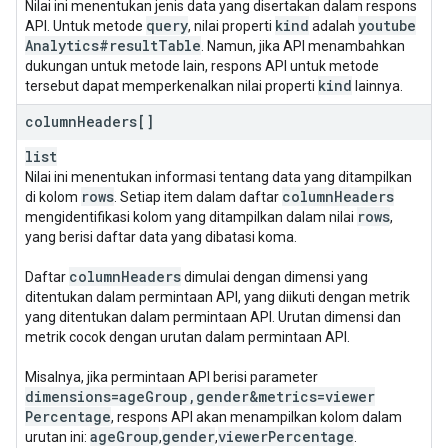
Nilai ini menentukan jenis data yang disertakan dalam respons
query
kind
youtube
API. Untuk metode
, nilai properti
adalah
Analytics#result
Table
. Namun, jika API menambahkan
dukungan untuk metode lain, respons API untuk metode
kind
tersebut dapat memperkenalkan nilai properti
lainnya.
column
Headers[]
list
Nilai ini menentukan informasi tentang data yang ditampilkan
rows
column
Headers
di kolom
. Setiap item dalam daftar
rows
mengidentifikasi kolom yang ditampilkan dalam nilai
,
yang berisi daftar data yang dibatasi koma.
column
Headers
Daftar
dimulai dengan dimensi yang
ditentukan dalam permintaan API, yang diikuti dengan metrik
yang ditentukan dalam permintaan API. Urutan dimensi dan
metrik cocok dengan urutan dalam permintaan API.
Misalnya, jika permintaan API berisi parameter
dimensions=age
Group
,
gender&metrics=viewer
Percentage
, respons API akan menampilkan kolom dalam
age
Group
gender
viewer
Percentage
urutan ini:
,
,
.