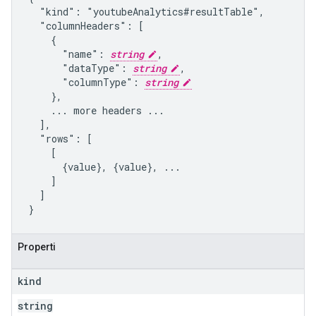
  "kind": "youtubeAnalytics#resultTable",

  "columnHeaders": [

    {

      "name": 
string
,

      "dataType": 
string
,

      "columnType": 
string
    },

    ... more headers ...

  ],

  "rows": [

    [

      {value}, {value}, ...

    ]

  ]

}
Properti
kind
string