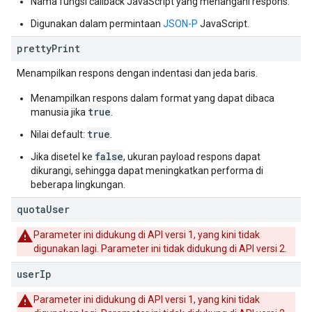
Nama fungsi callback JavaScript yang menangani respons.
Digunakan dalam permintaan
JSON-P
JavaScript.
pretty
Print
Menampilkan respons dengan indentasi dan jeda baris.
Menampilkan respons dalam format yang dapat dibaca
true
manusia jika
.
true
Nilai default:
.
false
Jika disetel ke
, ukuran payload respons dapat
dikurangi, sehingga dapat meningkatkan performa di
beberapa lingkungan.
quota
User
Parameter ini didukung di API versi 1, yang kini tidak
digunakan lagi. Parameter ini tidak didukung di API versi 2.
user
Ip
Parameter ini didukung di API versi 1, yang kini tidak