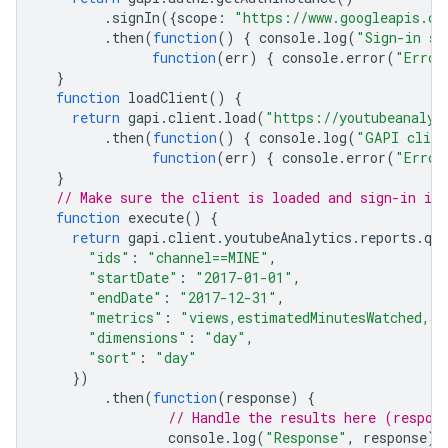
.
signIn
({
scope
:
"https://www.googleapis.co
.
then
(
function
()
{
console
.
log
(
"Sign-in su
function
(
err
)
{
console
.
error
(
"Error
}
function
loadClient
()
{
return
gapi
.
client
.
load
(
"https://youtubeanalyt
.
then
(
function
()
{
console
.
log
(
"GAPI clien
function
(
err
)
{
console
.
error
(
"Error
}
// Make sure the client is loaded and sign-in is
function
execute
()
{
return
gapi
.
client
.
youtubeAnalytics
.
reports
.
que
"ids"
:
"channel==MINE"
,
"startDate"
:
"2017-01-01"
,
"endDate"
:
"2017-12-31"
,
"metrics"
:
"views,estimatedMinutesWatched,av
"dimensions"
:
"day"
,
"sort"
:
"day"
})
.
then
(
function
(
response
)
{
// Handle the results here (respon
console
.
log
(
"Response"
,
response
);