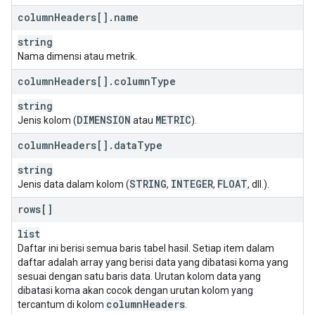
column
Headers[]
.
name
string
Nama dimensi atau metrik.
column
Headers[]
.
column
Type
string
DIMENSION
METRIC
Jenis kolom (
atau
).
column
Headers[]
.
data
Type
string
STRING
INTEGER
FLOAT
Jenis data dalam kolom (
,
,
, dll.).
rows[]
list
Daftar ini berisi semua baris tabel hasil. Setiap item dalam
daftar adalah array yang berisi data yang dibatasi koma yang
sesuai dengan satu baris data. Urutan kolom data yang
dibatasi koma akan cocok dengan urutan kolom yang
column
Headers
tercantum di kolom
.