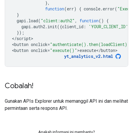
},
function
(
err
)
{
console
.
error
(
"Execu
}
gapi
.
load
(
"client:auth2"
,
function
()
{
gapi
.
auth2
.
init
({
client_id
:
'YOUR_CLIENT_ID'
}
});
<
/script
>

<
button
onclick
=
"authenticate().then(loadClient)"
>
<
button
onclick
=
"execute()"
>
execute
<
/
button
yt_analytics_v2
.
html
Cobalah!
Gunakan
APIs Explorer
untuk memanggil API ini dan melihat
permintaan serta respons API.
Apakah informasi ini membantu?