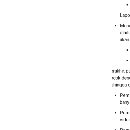
Lapor
Mene
dihit
akan
Terakhir, 
cocok deng
sehingga c
Pemi
bany
Pemi
vide