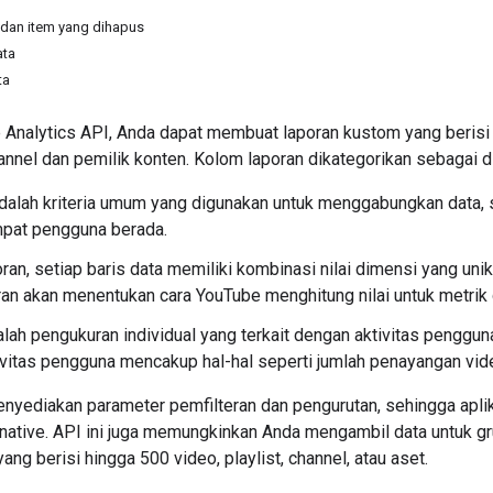
 dan item yang dihapus
ata
ta
Analytics API, Anda dapat membuat laporan kustom yang berisi 
annel dan pemilik konten. Kolom laporan dikategorikan sebagai d
dalah kriteria umum yang digunakan untuk menggabungkan data, se
mpat pengguna berada.
ran, setiap baris data memiliki kombinasi nilai dimensi yang uni
ran akan menentukan cara YouTube menghitung nilai untuk metrik 
lah pengukuran individual yang terkait dengan aktivitas pengguna
ivitas pengguna mencakup hal-hal seperti jumlah penayangan video
enyediakan parameter pemfilteran dan pengurutan, sehingga apli
 native. API ini juga memungkinkan Anda mengambil data untuk g
ang berisi hingga 500 video, playlist, channel, atau aset.