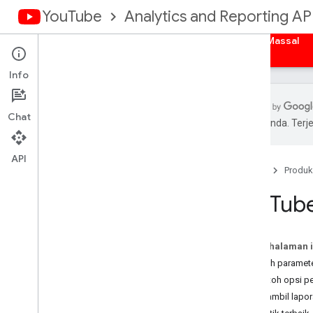
YouTube
Analytics and Reporting AP
Beranda
Ringkasan
Otorisasi
Laporan Massal
Info
Chat
pilihan Anda. Te
You
Tube Analytics API
API
Beranda
Produk
Model Data
Ringkasan
You
Tube
Dimensions
Metrik
Laporan Saluran
Pada halaman i
Laporan Pemilik Konten
Memilih paramete
Contoh opsi p
Panduan
Mengambil lapor
Contoh permintaan