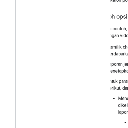
dikelompok
Contoh opsi
Sebagai contoh,
penayangan video
Pemilik c
Berdasarkan
Laporan j
menetapka
Untuk par
berikut, d
Mene
dikel
lapo