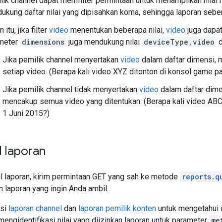
lik channel dapat memfilter permintaan untuk menampilkan nilai h
ukung daftar nilai yang dipisahkan koma, sehingga laporan seben
 itu, jika filter
video
menentukan beberapa nilai,
video
juga dapat
meter
dimensions
juga mendukung nilai
deviceType,video
d
Jika pemilik channel menyertakan
video
dalam daftar dimensi, m
setiap video. (Berapa kali video XYZ ditonton di konsol game p
Jika pemilik channel tidak menyertakan
video
dalam daftar dimen
mencakup semua video yang ditentukan. (Berapa kali video ABC
1 Juni 2015?)
 laporan
 laporan, kirim permintaan GET yang sah ke metode
reports.q
 laporan yang ingin Anda ambil.
asi
laporan channel
dan
laporan pemilik konten
untuk mengetahui d
 mengidentifikasi nilai yang diizinkan laporan untuk parameter
me