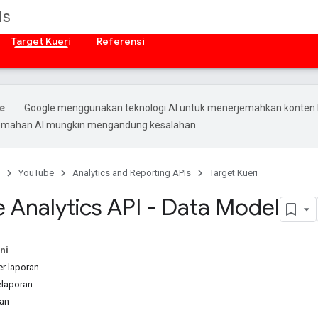
Is
Target Kueri
Referensi
Google menggunakan teknologi AI untuk menerjemahkan konten
rjemahan AI mungkin mengandung kesalahan.
YouTube
Analytics and Reporting APIs
Target Kueri
 Analytics API - Data Model
ni
r laporan
elaporan
an