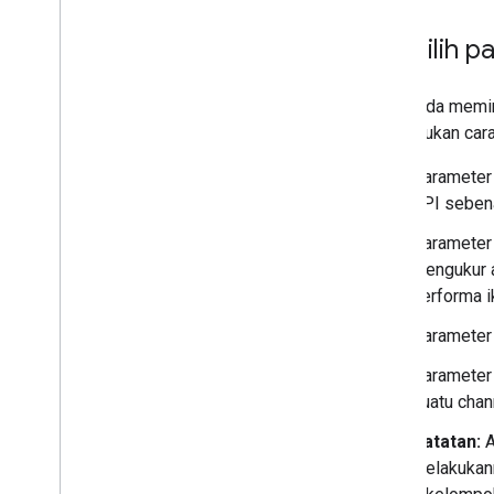
Memilih p
Saat Anda memi
menentukan cara 
Paramete
API sebena
Paramete
mengukur a
performa i
Paramete
Paramete
suatu chann
Catatan:
A
melakukann