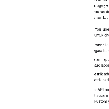
Praktik terbaik
Metrik agregat
Referensi API
Anonimisasi d
Ringkasan
Penggunaan kuo
laporan
.
kueri
Grup
Dengan YouTube 
Item
Grup
laporan untuk ch
Dimensi
a
Histori Revisi
negara te
Dalam lapo
untuk lapo
Metrik
ada
Metrik akt
Analytics API m
tersebut secara
koleksi kustom y