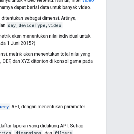
anya untuk video tertentu. Namun, filter
video
arnya dapat berisi data untuk banyak video.
 ditentukan sebagai dimensi. Artinya,
an
day,deviceType,video
.
etrik akan menentukan nilai individual untuk
ada 1 Juni 2015?)
si, metrik akan menentukan total nilai yang
, DEF, dan XYZ ditonton di konsol game pada
uery
API, dengan menentukan parameter
aftar laporan yang didukung API. Setiap
trics
,
dimensions
, dan
filters
.