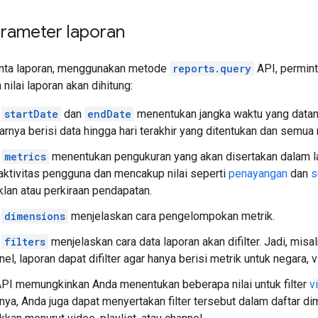
arameter laporan
nta laporan, menggunakan metode
reports.query
API, permint
nilai laporan akan dihitung:
r
startDate
dan
endDate
menentukan jangka waktu yang datan
rnya berisi data hingga hari terakhir yang ditentukan dan semua
r
metrics
menentukan pengukuran yang akan disertakan dalam lap
ktivitas pengguna dan mencakup nilai seperti
penayangan
dan
s
klan atau perkiraan pendapatan.
r
dimensions
menjelaskan cara pengelompokan metrik.
r
filters
menjelaskan cara data laporan akan difilter. Jadi, mis
el, laporan dapat difilter agar hanya berisi metrik untuk negara, v
PI memungkinkan Anda menentukan beberapa nilai untuk filter
v
ya, Anda juga dapat menyertakan filter tersebut dalam daftar di