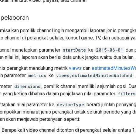
kan menurut video, playlist, atau channel.
 pelaporan
 misalkan pemilik channel ingin mengambil laporan jenis perangk
 channel di perangkat seluler, konsol game, TV, dan sebagainya
hannel menetapkan parameter
startDate
ke
2015-06-01
dan 
 nilai ini, laporan akan berisi data untuk jangka waktu dua bulan.
enis perangkat mendukung metrik
views
dan
estimatedMinutesW
n parameter
metrics
ke
views,estimatedMinutesWatched
.
ameter
dimensions
, pemilik channel memiliki sejumlah opsi. Du
an yang ketiga dibahas dalam penjelasan nilai parameter
filters
tapkan nilai parameter ke
deviceType
berarti jumlah penayang
ompokkan menurut jenis perangkat untuk seluruh periode yang dica
ran akan menjawab pertanyaan seperti:
Berapa kali video channel ditonton di perangkat seluler antara 