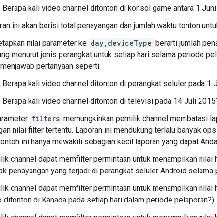
Berapa kali video channel ditonton di konsol game antara 1 Jun
an ini akan berisi total penayangan dan jumlah waktu tonton untu
tapkan nilai parameter ke
day,deviceType
berarti jumlah pen
ung menurut jenis perangkat untuk setiap hari selama periode pelap
 menjawab pertanyaan seperti:
Berapa kali video channel ditonton di perangkat seluler pada 1 
Berapa kali video channel ditonton di televisi pada 14 Juli 2015
parameter
filters
memungkinkan pemilik channel membatasi lap
an nilai filter tertentu. Laporan ini mendukung terlalu banyak op
ontoh ini hanya mewakili sebagian kecil laporan yang dapat Anda
lik channel dapat memfilter permintaan untuk menampilkan nilai 
ak penayangan yang terjadi di perangkat seluler Android selama 
lik channel dapat memfilter permintaan untuk menampilkan nilai h
o ditonton di Kanada pada setiap hari dalam periode pelaporan?)