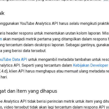
aik
enggunakan YouTube Analytics API harus
selalu
mengikuti praktik
ris header respons untuk menentukan urutan kolom laporan. Mi
n
akan menjadi metrik pertama yang ditampilkan dalam respons h
ng tercantum dalam deskripsi laporan. Sebagai gantinya, gunak
 yang berisi data tersebut.
ouTube Data API
untuk mengambil metadata tambahan untuk resou
alytics API. Seperti yang tercantum dalam
Kebijakan Developer
.E.4.d), klien API harus menghapus atau memuat ulang metadata r
hari.
gat dan item yang dihapus
Analytics API tidak berisi perincian metrik untuk item yang diha
, video tersebut tidak akan lagi tercantum dalam respons API 