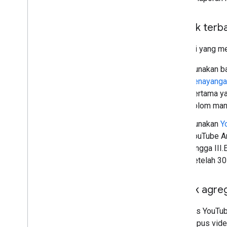
Praktik terb
Aplikasi yang m
Gunakan ba
penayanga
pertama ya
kolom mana
Gunakan
Y
YouTube An
hingga III
setelah 30 
Metrik agre
Respons YouTube 
menghapus video