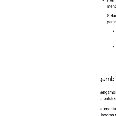
Pemi
mend
Selain
para
Mengambil
Untuk mengambil
yang menentukan
Lihat dokument
definisi laporan