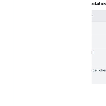
Tabel berikut me
Properti
kind
etag
items[]
next
Page
Toke
Error