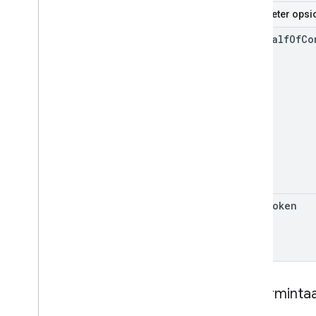
Parameter opsi
on
Behalf
Of
Co
page
Token
Isi perminta