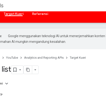
Is
Target Kueri
Referensi
Google menggunakan teknologi AI untuk menerjemahkan konten
rjemahan AI mungkin mengandung kesalahan.
YouTube
Analytics and Reporting APIs
Target Kueri
list
ni
TP