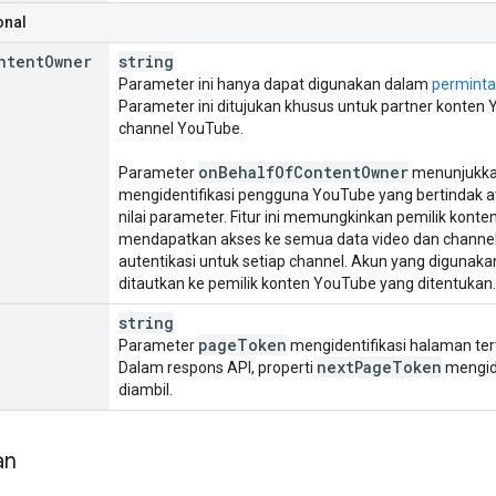
onal
ntent
Owner
string
Parameter ini hanya dapat digunakan dalam
permintaa
Parameter ini ditujukan khusus untuk partner konten
channel YouTube.
on
Behalf
Of
Content
Owner
Parameter
menunjukkan
mengidentifikasi pengguna YouTube yang bertindak a
nilai parameter. Fitur ini memungkinkan pemilik konte
mendapatkan akses ke semua data video dan channel
autentikasi untuk setiap channel. Akun yang digunak
ditautkan ke pemilik konten YouTube yang ditentukan.
string
page
Token
Parameter
mengidentifikasi halaman tert
next
Page
Token
Dalam respons API, properti
mengide
diambil.
an