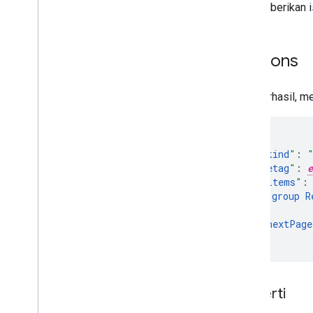
Jangan berikan 
Respons
Jika berhasil, m
"
kind
"
:
"
etag
"
:
e
"
items
"
:
group
R
],
"
nextPage
}
Properti