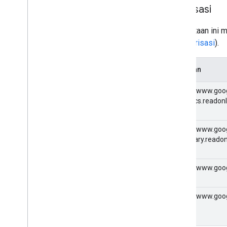
Otorisasi
Permintaan ini m
dan otorisasi
).
Cakupan
https://www.goo
analytics.readon
https://www.goog
monetary.readon
https://www.goo
https://www.goo