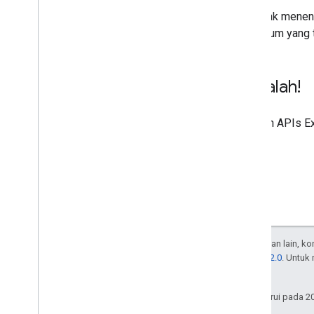
API tidak menen
API umum yang 
Cobalah!
Gunakan
APIs Ex
Kecuali dinyatakan lain, k
Lisensi Apache 2.0
. Untuk
afiliasinya.
Terakhir diperbarui pada 2