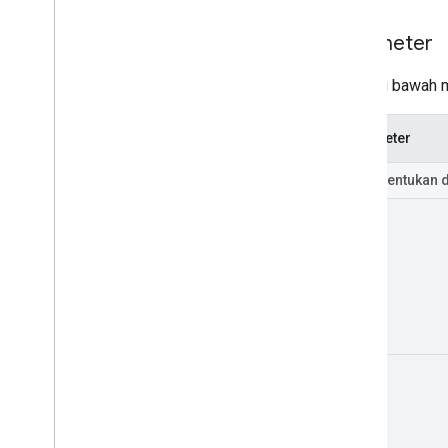
Parameter
Tabel di bawah 
Parameter
Filter
(tentukan 
id
mine