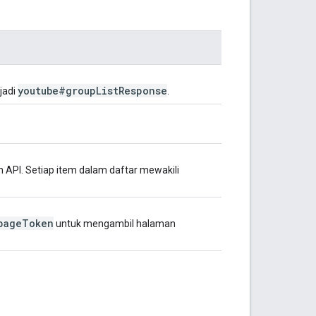
youtube#group
List
Response
jadi
.
API. Setiap item dalam daftar mewakili
page
Token
untuk mengambil halaman