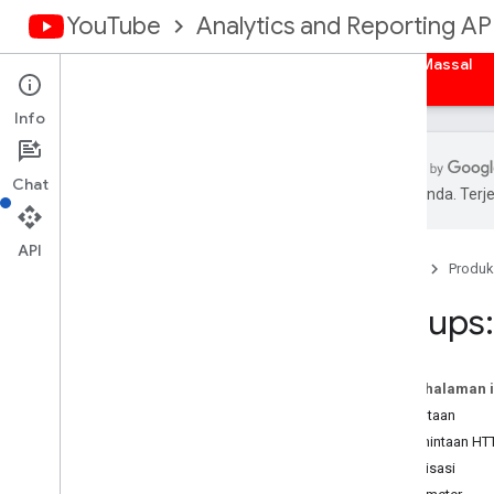
YouTube
Analytics and Reporting AP
Beranda
Ringkasan
Otorisasi
Laporan Massal
Info
Chat
pilihan Anda. Te
You
Tube Analytics API
API
Beranda
Produk
Model Data
Ringkasan
Groups: 
Dimensions
Metrik
Laporan Saluran
Pada halaman i
Laporan Pemilik Konten
Permintaan
Permintaan HT
Panduan
Otorisasi
Contoh permintaan