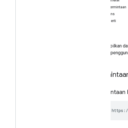
Parameter
Isi permintaan
Referensi API
Respons
Ringkasan
Properti
laporan
.
kueri
Error
Grup
Ringkasan
Menampilkan daf
list
dimiliki penggun
insert
update
delete
Permintaa
Item
Grup
Histori Revisi
Permintaan
GET https:/