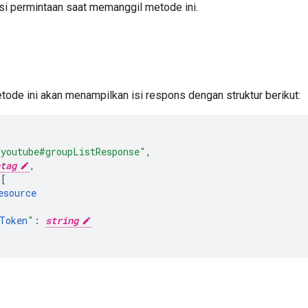
isi permintaan saat memanggil metode ini.
etode ini akan menampilkan isi respons dengan struktur berikut:
"youtube#groupListResponse"
,
tag
,
[
esource
Token
"
:
string