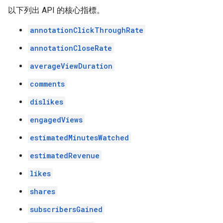
以下列出 API 的核心指標。
annotationClickThroughRate
annotationCloseRate
averageViewDuration
comments
dislikes
engagedViews
estimatedMinutesWatched
estimatedRevenue
likes
shares
subscribersGained