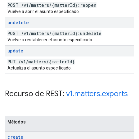
POST
/
v1
/
matters
/
{matter
Id}:reopen
Vuelve a abrir el asunto especificado.
undelete
POST
/
v1
/
matters
/
{matter
Id}:undelete
Vuelve a restablecer el asunto especificado.
update
PUT
/
v1
/
matters
/
{matter
Id}
Actualiza el asunto especificado.
Recurso de REST:
v1
.
matters
.
exports
Métodos
create