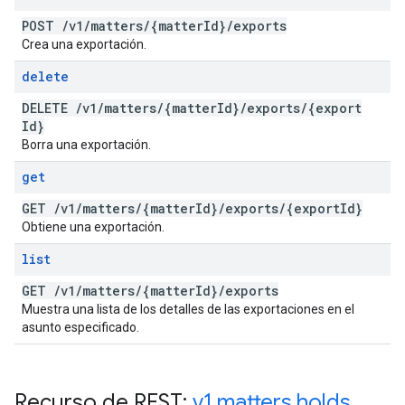
POST
/
v1
/
matters
/
{matter
Id}
/
exports
Crea una exportación.
delete
DELETE
/
v1
/
matters
/
{matter
Id}
/
exports
/
{export
Id}
Borra una exportación.
get
GET
/
v1
/
matters
/
{matter
Id}
/
exports
/
{export
Id}
Obtiene una exportación.
list
GET
/
v1
/
matters
/
{matter
Id}
/
exports
Muestra una lista de los detalles de las exportaciones en el
asunto especificado.
Recurso de REST:
v1
.
matters
.
holds