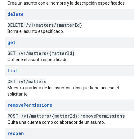
Crea un asunto con el nombre y la descripción especificados.
delete
DELETE
/
v1
/
matters
/
{matter
Id}
Borra el asunto especificado.
get
GET
/
v1
/
matters
/
{matter
Id}
Obtiene el asunto especificado.
list
GET
/
v1
/
matters
Muestra una lista de los asuntos a los que tiene acceso el
solicitante.
remove
Permissions
POST
/
v1
/
matters
/
{matter
Id}:remove
Permissions
Quita una cuenta como colaborador de un asunto.
reopen