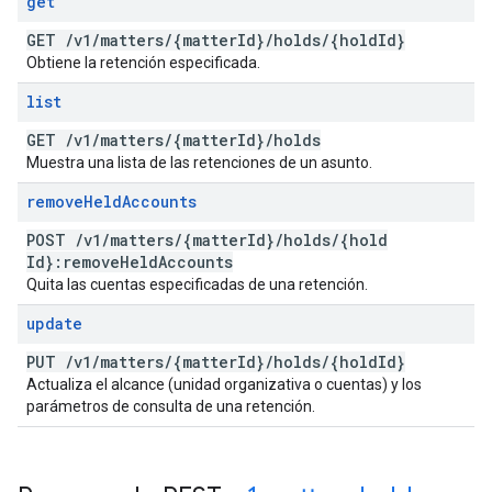
get
GET
/
v1
/
matters
/
{matter
Id}
/
holds
/
{hold
Id}
Obtiene la retención especificada.
list
GET
/
v1
/
matters
/
{matter
Id}
/
holds
Muestra una lista de las retenciones de un asunto.
remove
Held
Accounts
POST
/
v1
/
matters
/
{matter
Id}
/
holds
/
{hold
Id}:remove
Held
Accounts
Quita las cuentas especificadas de una retención.
update
PUT
/
v1
/
matters
/
{matter
Id}
/
holds
/
{hold
Id}
Actualiza el alcance (unidad organizativa o cuentas) y los
parámetros de consulta de una retención.