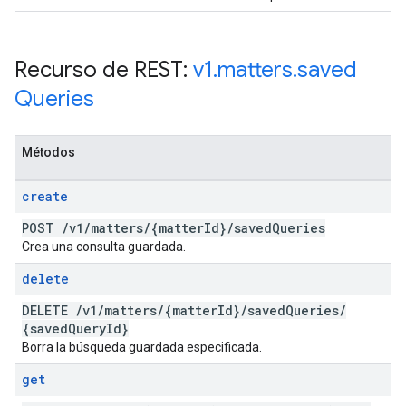
Recurso de REST:
v1
.
matters
.
saved
Queries
Métodos
create
POST
/
v1
/
matters
/
{matter
Id}
/
saved
Queries
Crea una consulta guardada.
delete
DELETE
/
v1
/
matters
/
{matter
Id}
/
saved
Queries
/
{saved
Query
Id}
Borra la búsqueda guardada especificada.
get