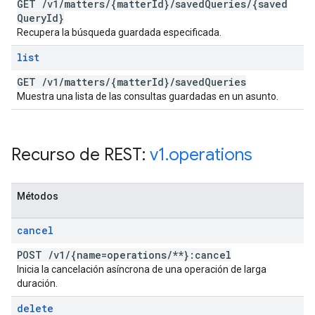
GET
/
v1
/
matters
/
{matter
Id}
/
saved
Queries
/
{saved
Query
Id}
Recupera la búsqueda guardada especificada.
list
GET
/
v1
/
matters
/
{matter
Id}
/
saved
Queries
Muestra una lista de las consultas guardadas en un asunto.
Recurso de REST:
v1
.
operations
Métodos
cancel
POST
/
v1
/
{name=operations
/
**}:cancel
Inicia la cancelación asíncrona de una operación de larga
duración.
delete