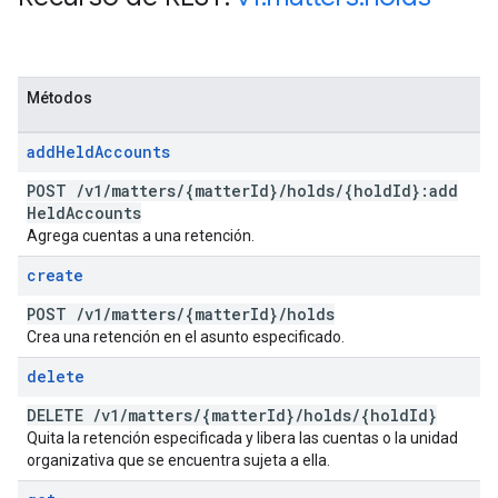
Métodos
add
Held
Accounts
POST
/
v1
/
matters
/
{matter
Id}
/
holds
/
{hold
Id}:add
Held
Accounts
Agrega cuentas a una retención.
create
POST
/
v1
/
matters
/
{matter
Id}
/
holds
Crea una retención en el asunto especificado.
delete
DELETE
/
v1
/
matters
/
{matter
Id}
/
holds
/
{hold
Id}
Quita la retención especificada y libera las cuentas o la unidad
organizativa que se encuentra sujeta a ella.