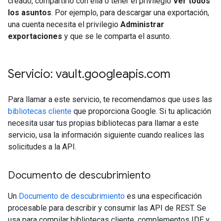
creado, compartirlo con ella o tener el privilegio
Ver todos
los asuntos
. Por ejemplo, para descargar una exportación,
una cuenta necesita el privilegio
Administrar
exportaciones
y que se le comparta el asunto.
Servicio: vault
.
googleapis
.
com
Para llamar a este servicio, te recomendamos que uses las
bibliotecas cliente
que proporciona Google. Si tu aplicación
necesita usar tus propias bibliotecas para llamar a este
servicio, usa la información siguiente cuando realices las
solicitudes a la API.
Documento de descubrimiento
Un
Documento de descubrimiento
es una especificación
procesable para describir y consumir las API de REST. Se
usa para compilar bibliotecas cliente, complementos IDE y