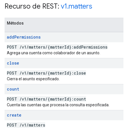
Recurso de REST:
v1
.
matters
Métodos
add
Permissions
POST
/
v1
/
matters
/
{matter
Id}:add
Permissions
Agrega una cuenta como colaborador de un asunto.
close
POST
/
v1
/
matters
/
{matter
Id}:close
Cierra el asunto especificado.
count
POST
/
v1
/
matters
/
{matter
Id}:count
Cuenta las cuentas que procesa la consulta especificada.
create
POST
/
v1
/
matters