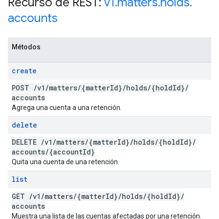
Recurso de REST:
v1
.
matters
.
holds
.
accounts
Métodos
create
POST
/
v1
/
matters
/
{matter
Id}
/
holds
/
{hold
Id}
/
accounts
Agrega una cuenta a una retención.
delete
DELETE
/
v1
/
matters
/
{matter
Id}
/
holds
/
{hold
Id}
/
accounts
/
{account
Id}
Quita una cuenta de una retención.
list
GET
/
v1
/
matters
/
{matter
Id}
/
holds
/
{hold
Id}
/
accounts
Muestra una lista de las cuentas afectadas por una retención.