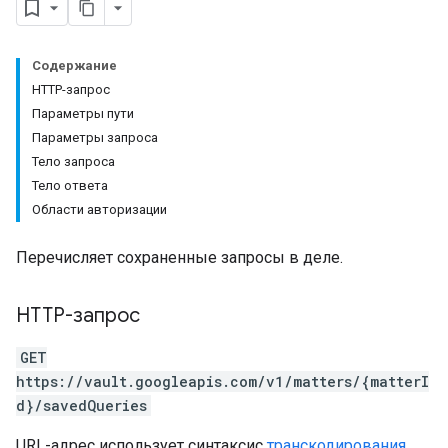
Содержание
HTTP-запрос
Параметры пути
Параметры запроса
Тело запроса
Тело ответа
Области авторизации
Перечисляет сохраненные запросы в деле.
HTTP-запрос
GET
https://vault.googleapis.com/v1/matters/{matterI
d}/savedQueries
URL-адрес использует синтаксис
транскодирования