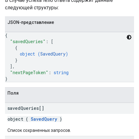
В случае успеха тело ответа содержит данные
следующей структуры:
JSON-представление
{
"savedQueries"
: 
[
{
object (
SavedQuery
)
}
]
,
"nextPageToken"
: 
string
}
Поля
saved
Queries[]
object (
SavedQuery
)
Список сохраненных запросов.