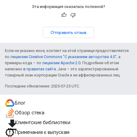
Эта информация оказалась полезной?
Отправить отзыв
Если не указано иное, контент на этой странице предоставляется
по
лицензии Creative Commons "С указанием авторства 4.0"
, а
примеры кода – по
лицензии Apache 2.0
. Подробнее об этом
написано в
правилах сайта
. Java – это зарегистрированный
товарный знак корпорации Oracle и ее аффилированных лиц.
Последнее обновление: 2025-07-25 UTC.
Блог
Обзор стека
file_download
Клиентские библиотеки
Примечания к выпускам