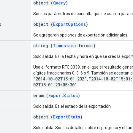
object (
Query
)
Son los parámetros de consulta que se usaron para cr
s
object (
ExportOptions
)
Se agregaron opciones de exportación adicionales.
string (
Timestamp
format)
Solo salida. Es la fecha y hora en que se creó la expor
Usa el formato RFC 3339, en el que el resultado gene
dígitos fraccionarios 0, 3, 6 o 9. También se aceptan
"2014-10-02T15:01:23Z"
"2014-10-02T15:01:
,
02T15:01:23+05:30"
.
enum (
ExportStatus
)
Solo salida. Es el estado de la exportación.
object (
ExportStats
)
Solo salida. Son los detalles sobre el progreso y el t