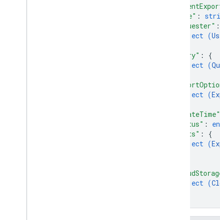
Wait
Operation
Request
"parentExpor
"name"
: 
str
Bibliotecas cliente
"requester"
:
object (
Us
}
,
"query"
: 
{
object (
Qu
}
,
"exportOptio
object (
Ex
}
,
"createTime
"status"
: 
e
"stats"
: 
{
object (
Ex
}
,
"cloudStorag
object (
Cl
}
}