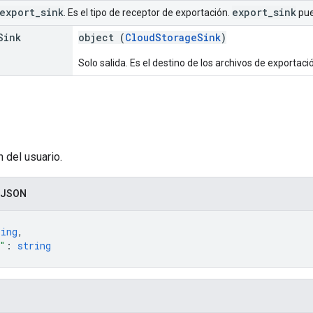
export
_
sink
export
_
sink
. Es el tipo de receptor de exportación.
pue
Sink
object (
CloudStorageSink
)
Solo salida. Es el destino de los archivos de exportac
n del usuario.
 JSON
ring
,
"
: 
string