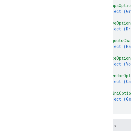
"groupsOptio
object (
Gr
}
,
"driveOption
object (
Dr
}
,
"hangoutsCha
object (
Ha
}
,
"voiceOption
object (
Vo
}
,
"calendarOpt
object (
Ca
}
,
"geminiOpti
object (
Ge
}
}
Campos