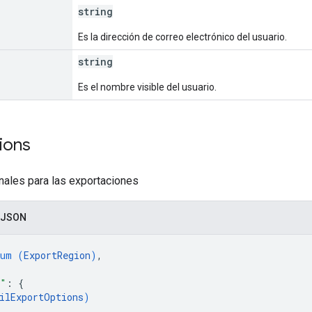
string
Es la dirección de correo electrónico del usuario.
string
Es el nombre visible del usuario.
ions
nales para las exportaciones
 JSON
num (
ExportRegion
)
,
s"
: 
{
ilExportOptions
)