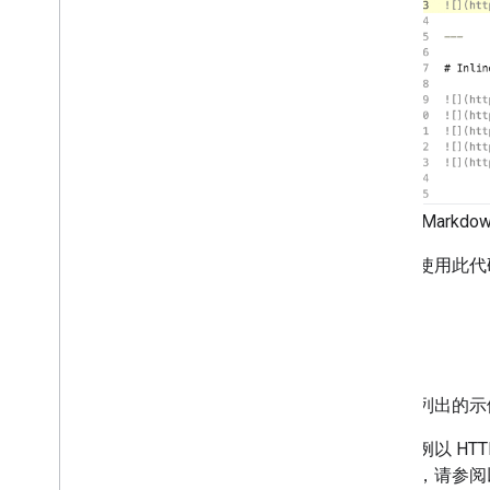
down
to
Slide
s
命令
行工
具，
您可
以根据 Markd
您可以使用此代码探
食谱
本部分列出的示例演
这些示例以 HTT
求协议，请参阅