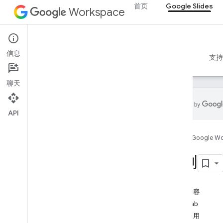
首页
Google Slides
Workspace
Google Slides
信息
概览
指南
参考文档
MCP 服务器
示例
支持
聊天
API
概览
首页
Google W
学习资源
示例应用
示例
Recipes
基本朗读
本页内容
基本书写
Codelab
元素操作
示例应用