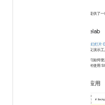
展示操作
食谱
幻灯片操作
表操作
本部分提供了一组示
转换操作
Codelab
Google 幻灯片 C
为自定义演示工
您将学习如何
以及如何使用 Sl
示例应用
借助
Mark