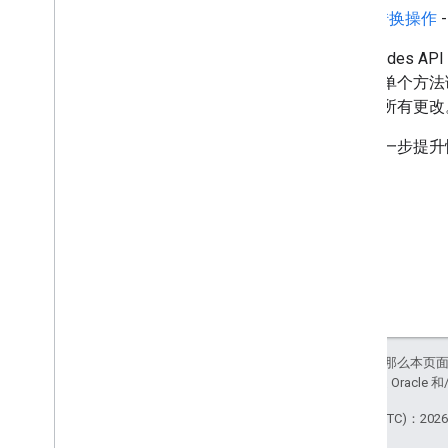
转换操作
使用 Slide
捆绑到单个方法
式应用所有更改
如需进一步提升
如未另行说明，那么本页
站政策
。Java 是 Orac
最后更新时间 (UTC)：2026-