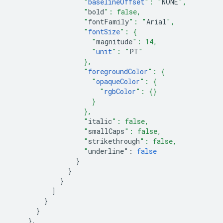
                  "
baselineOffset
": "
NONE
",
                  "
bold
": false,
                  "
fontFamily
": "
Arial
",
                  "
fontSize
": {
                    "
magnitude
": 14,
                    "
unit
": "
PT
"
                  },
                  "
foregroundColor
": {
                    "
opaqueColor
": {
                      "
rgbColor
": {}
                    }
                  },
                  "
italic
": false,
                  "
smallCaps
": false,
                  "
strikethrough
": false,
                  "
underline
"
:
false
}
}
}
]
}
}
},