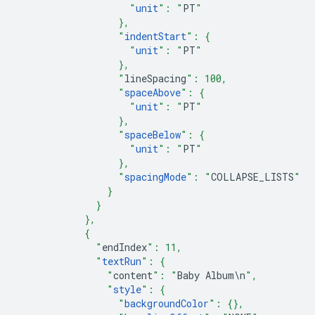
                    "
unit
": "
PT
"
                  },
                  "
indentStart
": {
                    "
unit
": "
PT
"
                  },
                  "
lineSpacing
": 100,
                  "
spaceAbove
": {
                    "
unit
": "
PT
"
                  },
                  "
spaceBelow
": {
                    "
unit
": "
PT
"
                  },
                  "
spacingMode
": "
COLLAPSE_LISTS
"
                }
              }
            },
            {
              "
endIndex
": 11,
              "
textRun
": {
                "
content
": "
Baby
Album
\
n
",
                "
style
": {
                  "
backgroundColor
": {},