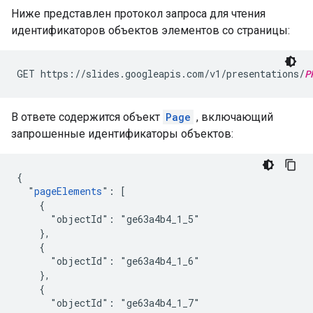
Ниже представлен протокол запроса для чтения
идентификаторов объектов элементов со страницы:
GET https://slides.googleapis.com/v1/presentations/
P
В ответе содержится объект
Page
, включающий
запрошенные идентификаторы объектов:
{

  "
pageElements
": [

    {

      "objectId": "ge63a4b4_1_5"

    },

    {

      "objectId": "ge63a4b4_1_6"

    },

    {

      "objectId": "ge63a4b4_1_7"
