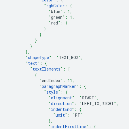
"
rgbColor
: {
                  "
blue
": 1,
                  "
green
": 1,
                  "
red
": 1
                }
              }
            }
          }
        },
        "
shapeType
": "
TEXT_BOX
",
        "
text
": {
          "
textElements
": [
            {
              "
endIndex
": 11,
              "
paragraphMarker
": {
                "
style
": {
                  "
alignment
": "
START
",
                  "
direction
": "
LEFT_TO_RIGHT
",
                  "
indentEnd
": {
                    "
unit
": "
PT
"
                  },
                  "
indentFirstLine
": {