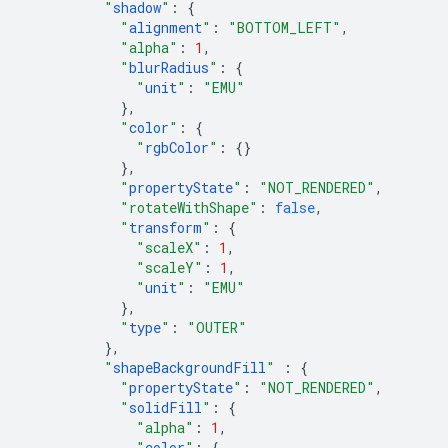
"
shadow
"
:
{
"
alignment
"
:
"BOTTOM_LEFT"
,
"alpha"
:
1
,
"
blurRadius
"
:
{
"
unit
"
:
"EMU"
},
"
color
"
:
{
"
rgbColor
"
:
{}
},
"
propertyState
"
:
"NOT_RENDERED"
,
"rotateWithShape"
:
false
,
"
transform
"
:
{
"scaleX"
:
1
,
"scaleY"
:
1
,
"
unit
"
:
"EMU"
},
"
type
"
:
"OUTER"
},
"
shapeBackgroundFill
"
:
{
"
propertyState
"
:
"NOT_RENDERED"
,
"
solidFill
"
:
{
"alpha"
:
1
,
"
color
"
:
{