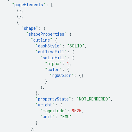
"
pageElements
"
:
[
{},
{},
{
"
shape
"
:
{
"
shapeProperties
"
{
"
outline
"
{
"
dashStyle
"
:
"SOLID"
,
"
outlineFill
"
:
{
"
solidFill
"
:
{
"alpha"
:
1
,
"
color
"
:
{
"
rgbColor
"
:
{}
}
},
},
"
propertyState
"
:
"NOT_RENDERED"
,
"
weight
"
:
{
"magnitude"
:
9525
,
"
unit
"
:
"EMU"
}
},