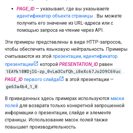
PAGE_ID
— указывает, где вы указываете
идентификатор объекта страницы
. Вы можете
получить его значение из URL-адреса или с
помощью запроса на чтение через API.
Эти примеры представлены в виде HTTP-запросов,
чтобы обеспечить языковую нейтральность. Примеры
считываются из этой
презентации, идентификатор
презентации
которой
PRESENTATION_ID
равен
1EAYk18WDjIG-zp_0vLm3CsfQh_i8eXc67Jo2O9C6Vuc
.
PAGE_ID
первого слайда
в этой презентации —
ge63a4b4_1_0
.
В приведенных здесь примерах используются
маски
полей
для возврата только конкретной запрошенной
информации о презентации, слайде и элементе
страницы. Использование масок полей также
повышает производительность.