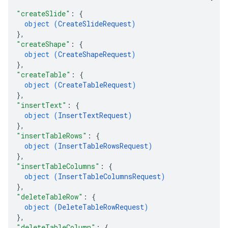
"createSlide"
: 
{
object (
CreateSlideRequest
)
}
,
"createShape"
: 
{
object (
CreateShapeRequest
)
}
,
"createTable"
: 
{
object (
CreateTableRequest
)
}
,
"insertText"
: 
{
object (
InsertTextRequest
)
}
,
"insertTableRows"
: 
{
object (
InsertTableRowsRequest
)
}
,
"insertTableColumns"
: 
{
object (
InsertTableColumnsRequest
)
}
,
"deleteTableRow"
: 
{
object (
DeleteTableRowRequest
)
}
,
"deleteTableColumn"
: 
{