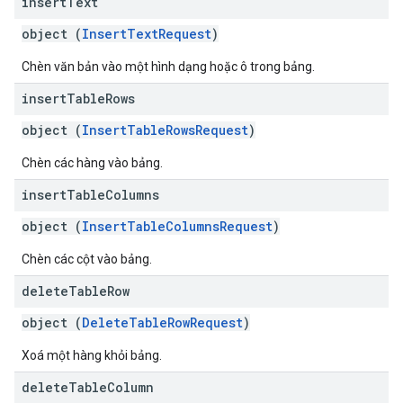
insert
Text
object (
InsertTextRequest
)
Chèn văn bản vào một hình dạng hoặc ô trong bảng.
insert
Table
Rows
object (
InsertTableRowsRequest
)
Chèn các hàng vào bảng.
insert
Table
Columns
object (
InsertTableColumnsRequest
)
Chèn các cột vào bảng.
delete
Table
Row
object (
DeleteTableRowRequest
)
Xoá một hàng khỏi bảng.
delete
Table
Column