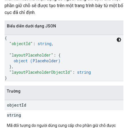
phần giữ chỗ sẽ được tạo trên một trang trình bày từ một bố
cục đã chỉ định.
Biểu diễn dưới dạng JSON
{
"objectId"
: 
string
,
"layoutPlaceholder"
: 
{
object (
Placeholder
)
}
,
"layoutPlaceholderObjectId"
: 
string
}
Trường
object
Id
string
Mã đối tượng do người dùng cung cấp cho phần giữ chỗ được