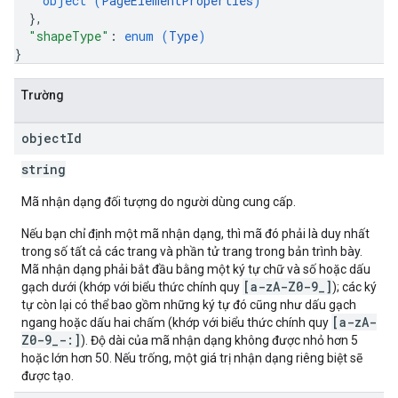
object (
PageElementProperties
)
}
,
"shapeType"
: 
enum (
Type
)
}
Trường
object
Id
string
Mã nhận dạng đối tượng do người dùng cung cấp.
Nếu bạn chỉ định một mã nhận dạng, thì mã đó phải là duy nhất
trong số tất cả các trang và phần tử trang trong bản trình bày.
Mã nhận dạng phải bắt đầu bằng một ký tự chữ và số hoặc dấu
[a-zA-Z0-9_]
gạch dưới (khớp với biểu thức chính quy
); các ký
tự còn lại có thể bao gồm những ký tự đó cũng như dấu gạch
[a-zA-
ngang hoặc dấu hai chấm (khớp với biểu thức chính quy
Z0-9_-:]
). Độ dài của mã nhận dạng không được nhỏ hơn 5
hoặc lớn hơn 50. Nếu trống, một giá trị nhận dạng riêng biệt sẽ
được tạo.