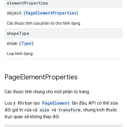
element
Properties
object (
PageElementProperties
)
Các thuộc tính của phần tử cho hình dạng.
shape
Type
enum (
Type
)
Loại hình dạng.
Page
Element
Properties
Các thuộc tính chung cho một phần tử trang.
Lưu ý: Khi bạn tạo
PageElement
lần đầu, API có thể sửa
đổi giá trị của cả
size
và
transform
, nhưng kích thước
trực quan sẽ không thay đổi.