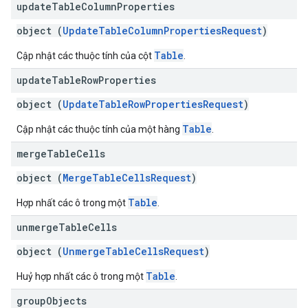
update
Table
Column
Properties
object (
UpdateTableColumnPropertiesRequest
)
Table
Cập nhật các thuộc tính của cột
.
update
Table
Row
Properties
object (
UpdateTableRowPropertiesRequest
)
Table
Cập nhật các thuộc tính của một hàng
.
merge
Table
Cells
object (
MergeTableCellsRequest
)
Table
Hợp nhất các ô trong một
.
unmerge
Table
Cells
object (
UnmergeTableCellsRequest
)
Table
Huỷ hợp nhất các ô trong một
.
group
Objects