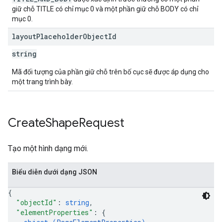
giữ chỗ TITLE có chỉ mục 0 và một phần giữ chỗ BODY có chỉ
mục 0.
layout
Placeholder
Object
Id
string
Mã đối tượng của phần giữ chỗ trên bố cục sẽ được áp dụng cho
một trang trình bày.
Create
Shape
Request
Tạo một hình dạng mới.
Biểu diễn dưới dạng JSON
{
"objectId"
: 
string
,
"elementProperties"
: 
{