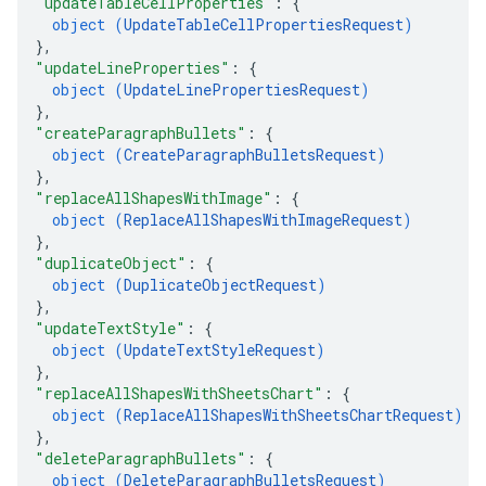
"updateTableCellProperties"
: 
{
object (
UpdateTableCellPropertiesRequest
)
}
,
"updateLineProperties"
: 
{
object (
UpdateLinePropertiesRequest
)
}
,
"createParagraphBullets"
: 
{
object (
CreateParagraphBulletsRequest
)
}
,
"replaceAllShapesWithImage"
: 
{
object (
ReplaceAllShapesWithImageRequest
)
}
,
"duplicateObject"
: 
{
object (
DuplicateObjectRequest
)
}
,
"updateTextStyle"
: 
{
object (
UpdateTextStyleRequest
)
}
,
"replaceAllShapesWithSheetsChart"
: 
{
object (
ReplaceAllShapesWithSheetsChartRequest
)
}
,
"deleteParagraphBullets"
: 
{
object (
DeleteParagraphBulletsRequest
)