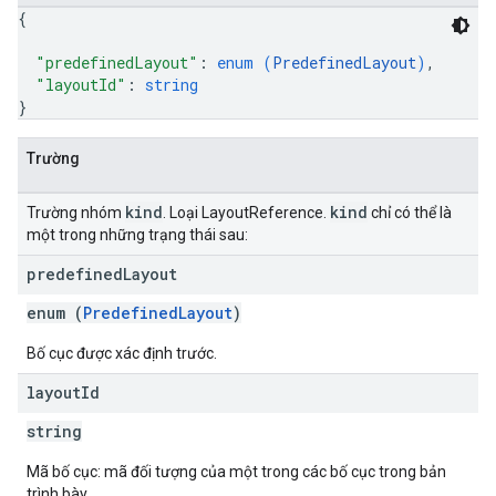
{
"predefinedLayout"
: 
enum (
PredefinedLayout
)
,
"layoutId"
: 
string
}
Trường
kind
kind
Trường nhóm
. Loại LayoutReference.
chỉ có thể là
một trong những trạng thái sau:
predefined
Layout
enum (
PredefinedLayout
)
Bố cục được xác định trước.
layout
Id
string
Mã bố cục: mã đối tượng của một trong các bố cục trong bản
trình bày.