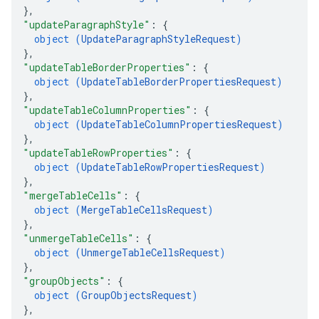
}
,
"updateParagraphStyle"
: 
{
object (
UpdateParagraphStyleRequest
)
}
,
"updateTableBorderProperties"
: 
{
object (
UpdateTableBorderPropertiesRequest
)
}
,
"updateTableColumnProperties"
: 
{
object (
UpdateTableColumnPropertiesRequest
)
}
,
"updateTableRowProperties"
: 
{
object (
UpdateTableRowPropertiesRequest
)
}
,
"mergeTableCells"
: 
{
object (
MergeTableCellsRequest
)
}
,
"unmergeTableCells"
: 
{
object (
UnmergeTableCellsRequest
)
}
,
"groupObjects"
: 
{
object (
GroupObjectsRequest
)
}
,