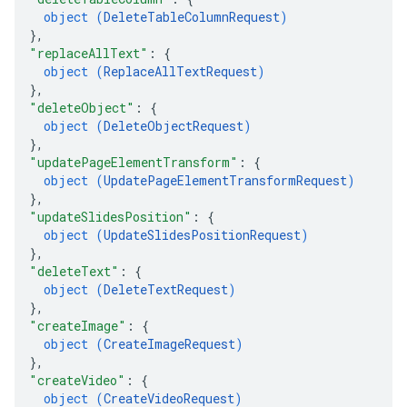
object (
DeleteTableColumnRequest
)
}
,
"replaceAllText"
: 
{
object (
ReplaceAllTextRequest
)
}
,
"deleteObject"
: 
{
object (
DeleteObjectRequest
)
}
,
"updatePageElementTransform"
: 
{
object (
UpdatePageElementTransformRequest
)
}
,
"updateSlidesPosition"
: 
{
object (
UpdateSlidesPositionRequest
)
}
,
"deleteText"
: 
{
object (
DeleteTextRequest
)
}
,
"createImage"
: 
{
object (
CreateImageRequest
)
}
,
"createVideo"
: 
{
object (
CreateVideoRequest
)