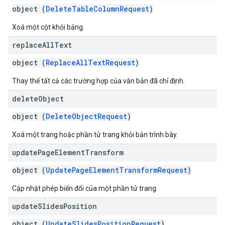
object (
DeleteTableColumnRequest
)
Xoá một cột khỏi bảng.
replace
All
Text
object (
ReplaceAllTextRequest
)
Thay thế tất cả các trường hợp của văn bản đã chỉ định.
delete
Object
object (
DeleteObjectRequest
)
Xoá một trang hoặc phần tử trang khỏi bản trình bày.
update
Page
Element
Transform
object (
UpdatePageElementTransformRequest
)
Cập nhật phép biến đổi của một phần tử trang.
update
Slides
Position
object (
UpdateSlidesPositionRequest
)