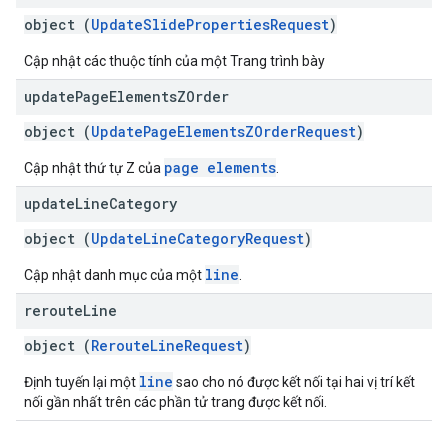
object (
UpdateSlidePropertiesRequest
)
Cập nhật các thuộc tính của một Trang trình bày
update
Page
Elements
ZOrder
object (
UpdatePageElementsZOrderRequest
)
page elements
Cập nhật thứ tự Z của
.
update
Line
Category
object (
UpdateLineCategoryRequest
)
line
Cập nhật danh mục của một
.
reroute
Line
object (
RerouteLineRequest
)
line
Định tuyến lại một
sao cho nó được kết nối tại hai vị trí kết
nối gần nhất trên các phần tử trang được kết nối.