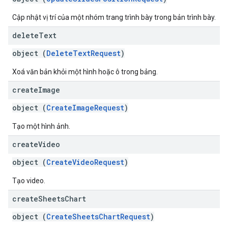
Cập nhật vị trí của một nhóm trang trình bày trong bản trình bày.
delete
Text
object (
DeleteTextRequest
)
Xoá văn bản khỏi một hình hoặc ô trong bảng.
create
Image
object (
CreateImageRequest
)
Tạo một hình ảnh.
create
Video
object (
CreateVideoRequest
)
Tạo video.
create
Sheets
Chart
object (
CreateSheetsChartRequest
)