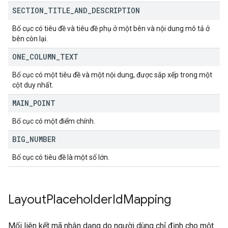
SECTION
_
TITLE
_
AND
_
DESCRIPTION
Bố cục có tiêu đề và tiêu đề phụ ở một bên và nội dung mô tả ở
bên còn lại.
ONE
_
COLUMN
_
TEXT
Bố cục có một tiêu đề và một nội dung, được sắp xếp trong một
cột duy nhất.
MAIN
_
POINT
Bố cục có một điểm chính.
BIG
_
NUMBER
Bố cục có tiêu đề là một số lớn.
Layout
Placeholder
Id
Mapping
Mối liên kết mã nhận dạng do người dùng chỉ định cho một