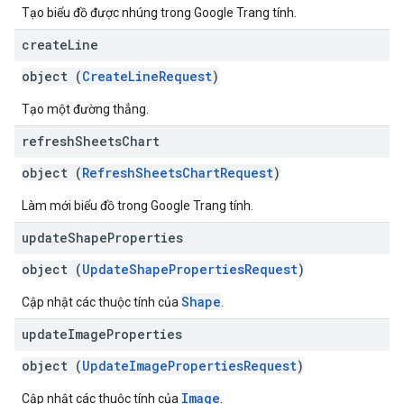
Tạo biểu đồ được nhúng trong Google Trang tính.
create
Line
object (
CreateLineRequest
)
Tạo một đường thẳng.
refresh
Sheets
Chart
object (
RefreshSheetsChartRequest
)
Làm mới biểu đồ trong Google Trang tính.
update
Shape
Properties
object (
UpdateShapePropertiesRequest
)
Shape
Cập nhật các thuộc tính của
.
update
Image
Properties
object (
UpdateImagePropertiesRequest
)
Image
Cập nhật các thuộc tính của
.