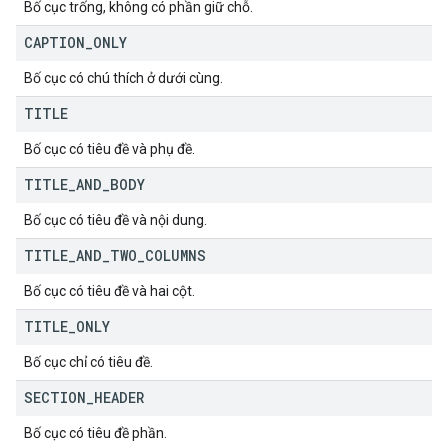
Bố cục trống, không có phần giữ chỗ.
CAPTION
_
ONLY
Bố cục có chú thích ở dưới cùng.
TITLE
Bố cục có tiêu đề và phụ đề.
TITLE
_
AND
_
BODY
Bố cục có tiêu đề và nội dung.
TITLE
_
AND
_
TWO
_
COLUMNS
Bố cục có tiêu đề và hai cột.
TITLE
_
ONLY
Bố cục chỉ có tiêu đề.
SECTION
_
HEADER
Bố cục có tiêu đề phần.