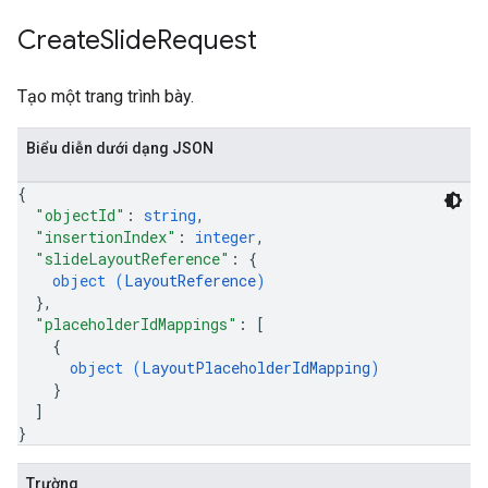
Create
Slide
Request
Tạo một trang trình bày.
Biểu diễn dưới dạng JSON
{
"objectId"
: 
string
,
"insertionIndex"
: 
integer
,
"slideLayoutReference"
: 
{
object (
LayoutReference
)
}
,
"placeholderIdMappings"
: 
[
{
object (
LayoutPlaceholderIdMapping
)
}
]
}
Trường