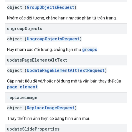
object (
GroupObjectsRequest
)
Nhóm các đối tượng, chẳng hạn như các phần tử trên trang.
ungroup
Objects
object (
UngroupObjectsRequest
)
groups
Huỷ nhóm các đối tượng, chẳng hạn như
.
update
Page
Element
Alt
Text
object (
UpdatePageElementAltTextRequest
)
Cập nhật tiêu đề và/hoặc nội dung mô tả văn bản thay thế của
page element
.
replace
Image
object (
ReplaceImageRequest
)
Thay thế hình ảnh hiện có bằng hình ảnh mới.
update
Slide
Properties