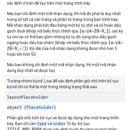
xác định ở trên để tạo trên một trang trình bày.
Nếu bạn chỉ định một mã nhận dạng, thì mã đó phải là duy nhất
trong số tất cả các trang và phần tử trang trong bản trình bày.
Mã nhận dạng phải bắt đầu bằng một ký tự chữ và số hoặc dấu
[a-zA-Z0-9_]
gạch dưới (khớp với biểu thức chính quy
); các ký
tự còn lại có thể bao gồm những ký tự đó cũng như dấu gạch
[a-zA-
ngang hoặc dấu hai chấm (khớp với biểu thức chính quy
Z0-9_-:]
). Độ dài của mã nhận dạng không được nhỏ hơn 5
hoặc lớn hơn 50.
Nếu bạn không chỉ định một mã nhận dạng, thì một mã nhận
dạng duy nhất sẽ được tạo.
kind
Trường nhóm
. Loại để xác định phần giữ chỗ trên bố cục.
kind
chỉ có thể là một trong những trạng thái sau:
layout
Placeholder
object (
Placeholder
)
Phần giữ chỗ trên bố cục sẽ được áp dụng cho một trang trình
type
index
bày. Bạn chỉ cần
và
. Ví dụ: bố cục
TITLE_AND_BODY
được xác định trước thường có một phần