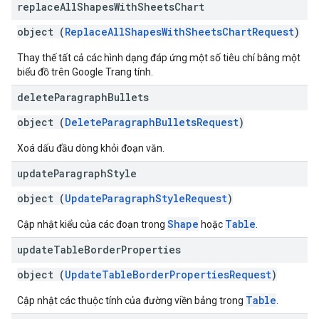
replace
All
Shapes
With
Sheets
Chart
object (
ReplaceAllShapesWithSheetsChartRequest
)
Thay thế tất cả các hình dạng đáp ứng một số tiêu chí bằng một
biểu đồ trên Google Trang tính.
delete
Paragraph
Bullets
object (
DeleteParagraphBulletsRequest
)
Xoá dấu đầu dòng khỏi đoạn văn.
update
Paragraph
Style
object (
UpdateParagraphStyleRequest
)
Shape
Table
Cập nhật kiểu của các đoạn trong
hoặc
.
update
Table
Border
Properties
object (
UpdateTableBorderPropertiesRequest
)
Table
Cập nhật các thuộc tính của đường viền bảng trong
.