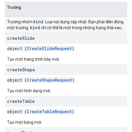
Trường
kind
Trường nhóm
. Loại nội dung cập nhật. Bạn phải điền đúng
kind
một trường.
chỉ có thể là một trong những trạng thái sau:
create
Slide
object (
CreateSlideRequest
)
Tạo một trang trình bày mới.
create
Shape
object (
CreateShapeRequest
)
Tạo một hình dạng mới.
create
Table
object (
CreateTableRequest
)
Tạo một bảng mới.