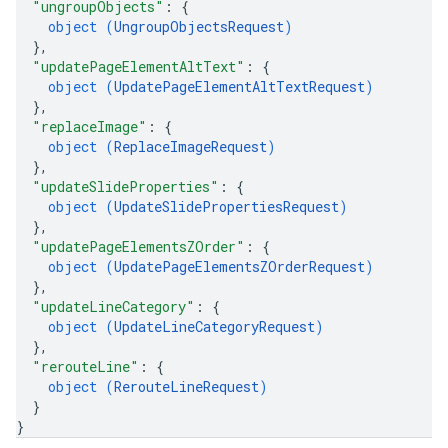
"ungroupObjects"
: 
{
object (
UngroupObjectsRequest
)
}
,
"updatePageElementAltText"
: 
{
object (
UpdatePageElementAltTextRequest
)
}
,
"replaceImage"
: 
{
object (
ReplaceImageRequest
)
}
,
"updateSlideProperties"
: 
{
object (
UpdateSlidePropertiesRequest
)
}
,
"updatePageElementsZOrder"
: 
{
object (
UpdatePageElementsZOrderRequest
)
}
,
"updateLineCategory"
: 
{
object (
UpdateLineCategoryRequest
)
}
,
"rerouteLine"
: 
{
object (
RerouteLineRequest
)
}
}