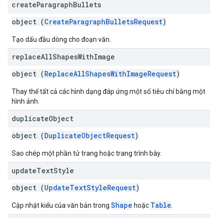
create
Paragraph
Bullets
object (
CreateParagraphBulletsRequest
)
Tạo dấu đầu dòng cho đoạn văn.
replace
All
Shapes
With
Image
object (
ReplaceAllShapesWithImageRequest
)
Thay thế tất cả các hình dạng đáp ứng một số tiêu chí bằng một
hình ảnh.
duplicate
Object
object (
DuplicateObjectRequest
)
Sao chép một phần tử trang hoặc trang trình bày.
update
Text
Style
object (
UpdateTextStyleRequest
)
Shape
Table
Cập nhật kiểu của văn bản trong
hoặc
.