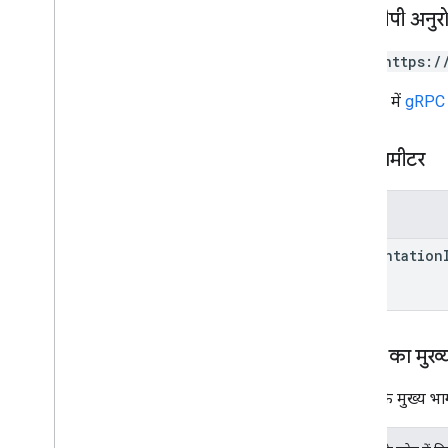
एचटीटीपी अनुर
POST https:/
यूआरएल में
gRPC ट
पाथ पैरामीटर
पैरामीटर
presentation
अनुरोध का मुख्
अनुरोध के मुख्य भाग 