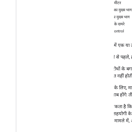
पाथ पैरामीटर
अनुरोध
अनुरोध का मुख्य भाग
उत्तर
जवाब का मुख्य भाग
बनाएं
अनुमति के दायरे
पाएं
WriteControl
प्रज़ेंटेशन
.
पेज
प्रकार
प्रज़ेंटेशन में एक य
आयाम
लागू करने से पहले,
आकार
इकाई
कुछ अनुरोधों के बग
क्लाइंट लाइब्रेरी
की ज़रूरत नहीं होती.
इस्तेमाल करने की सीमा
उदाहरण के लिए, मा
खाली जवाब होंगे: 
ऐसा हो सकता है कि द
साथ ही, सहयोगी के 
किसी भी मामले में