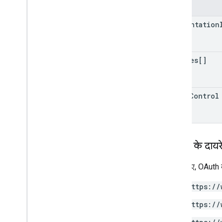
फ़ील्ड
presentation
replies[]
write
Control
अनुमति के दायर
इसके लिए, OAuth के
https://
https://