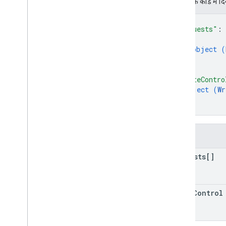
JSON के काेड में द
{
"requests"
: 
{
object (
}
]
,
"writeContro
object (
Wr
}
}
फ़ील्ड
requests[]
write
Control