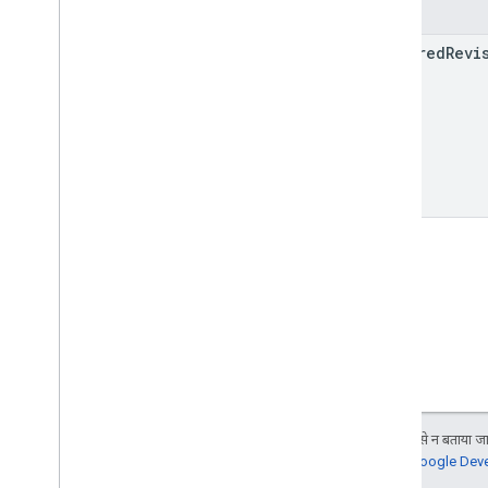
फ़ील्ड
required
Revi
जब तक कुछ अलग से न बताया जाए
जानकारी के लिए,
Google Devel