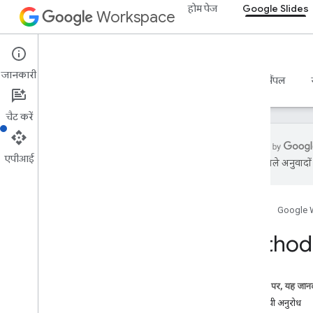
होम पेज
Google Slides
Workspace
Google Slides
जानकारी
खास जानकारी
गाइड
रेफ़रंस
एमसीपी सर्वर
सैंपल
चैट करें
एपीआई
एआई से मिले अनुवादों म
Google Slides API
v1
होम पेज
Google 
खास जानकारी
Method:
REST के संसाधन
प्रज़ेंटेशन
खास जानकारी
इस पेज पर, यह जानक
batch
Update
एचटीटीपी अनुरोध
खास जानकारी