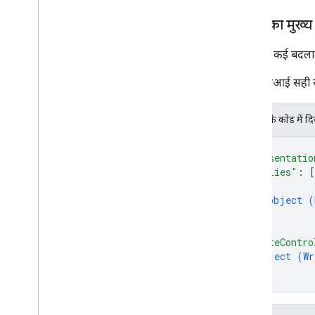
जवाब का मुख्य
एक साथ कई बदलाव 
अगर एपीआई सही से जु
JSON के काेड में द
{
"presentatio
"replies"
: 
[
{
object (
}
]
,
"writeContro
object (
Wr
}
}