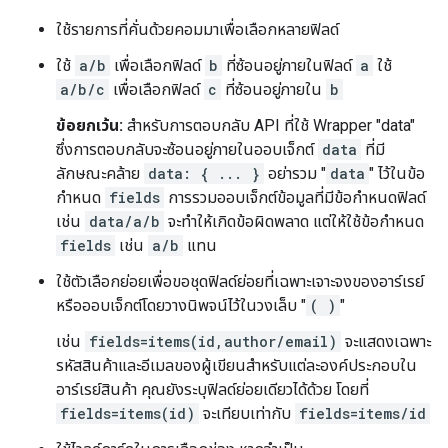
ใช้รายการที่คั่นด้วยคอมมาเพื่อเลือกหลายฟิลด์
ใช้
a/b
เพื่อเลือกฟิลด์
b
ที่ซ้อนอยู่ภายในฟิลด์
a
ใช้
a/b/c
เพื่อเลือกฟิลด์
c
ที่ซ้อนอยู่ภายใน
b
ข้อยกเว้น:
สำหรับการตอบกลับ API ที่ใช้ Wrapper "data"
ซึ่งการตอบกลับจะซ้อนอยู่ภายในออบเจ็กต์
data
ที่มี
ลักษณะคล้าย
data: { ... }
อย่ารวม "
data
" ไว้ในข้อ
กำหนด
fields
การรวมออบเจ็กต์ข้อมูลที่มีข้อกำหนดฟิลด์
เช่น
data/a/b
จะทำให้เกิดข้อผิดพลาด แต่ให้ใช้ข้อกำหนด
fields
เช่น
a/b
แทน
ใช้ตัวเลือกย่อยเพื่อขอชุดฟิลด์ย่อยที่เฉพาะเจาะจงของอาร์เรย์
หรือออบเจ็กต์โดยวางนิพจน์ไว้ในวงเล็บ "
( )
"
เช่น
fields=items(id,author/email)
จะแสดงเฉพาะ
รหัสสินค้าและอีเมลของผู้เขียนสำหรับแต่ละองค์ประกอบใน
อาร์เรย์สินค้า คุณยังระบุฟิลด์ย่อยเดียวได้ด้วย โดยที่
fields=items(id)
จะเทียบเท่ากับ
fields=items/id