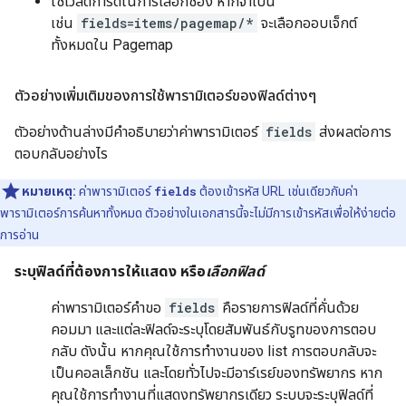
ใช้ไวลด์การ์ดในการเลือกช่อง หากจำเป็น
เช่น
fields=items/pagemap/*
จะเลือกออบเจ็กต์
ทั้งหมดใน Pagemap
ตัวอย่างเพิ่มเติมของการใช้พารามิเตอร์ของฟิลด์ต่างๆ
ตัวอย่างด้านล่างมีคำอธิบายว่าค่าพารามิเตอร์
fields
ส่งผลต่อการ
ตอบกลับอย่างไร
หมายเหตุ:
ค่าพารามิเตอร์
fields
ต้องเข้ารหัส URL เช่นเดียวกับค่า
พารามิเตอร์การค้นหาทั้งหมด ตัวอย่างในเอกสารนี้จะไม่มีการเข้ารหัสเพื่อให้ง่ายต่อ
การอ่าน
ระบุฟิลด์ที่ต้องการให้แสดง หรือ
เลือกฟิลด์
ค่าพารามิเตอร์คำขอ
fields
คือรายการฟิลด์ที่คั่นด้วย
คอมมา และแต่ละฟิลด์จะระบุโดยสัมพันธ์กับรูทของการตอบ
กลับ ดังนั้น หากคุณใช้การทำงานของ
list
การตอบกลับจะ
เป็นคอลเล็กชัน และโดยทั่วไปจะมีอาร์เรย์ของทรัพยากร หาก
คุณใช้การทำงานที่แสดงทรัพยากรเดียว ระบบจะระบุฟิลด์ที่