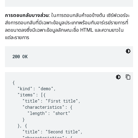
การตอบกลับบางส่วน:
ในการตอบกลับคำขอข้างต้น เซิร์ฟเวอร์จะ
ส่งการตอบกลับที่มีเฉพาะข้อมูลประเภทพร้อมกับอาร์เรย์รายการที่
ลดขนาดลงซึ่งมีเฉพาะข้อมูลลักษณะชื่อ HTML และความยาวใน
แต่ละรายการ
200 OK
{

  "kind": "demo",

  "items": [{

    "title": "First title",

    "characteristics": {

      "length": "short"

    }

  }, {

    "title": "Second title",

    "characteristics": {
