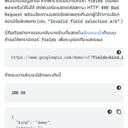
พร้อมกับข้อมูลที่ขอ หากพารามิเตอร์การค้นหา
fields
มีข้อผิด
พลาดหรือใช้ไม่ได้ เซิร์ฟเวอร์จะแสดงรหัสสถานะ HTTP
400 Bad
Request
พร้อมข้อความแสดงข้อผิดพลาดที่บอกผู้ใช้ว่าการเลือก
ช่องมีข้อผิดพลาด (เช่น
"Invalid field selection a/b"
)
นี่คือตัวอย่างการตอบกลับบางส่วนที่แสดงใน
ส่วนแนะนำ
ด้านบน
คำขอใช้พารามิเตอร์
fields
เพื่อระบุช่องที่จะแสดงผล
https://www.googleapis.com/demo/v1?
fields=kind,it
คำตอบบางส่วนจะมีลักษณะดังนี้
200 OK
{

  "kind": "demo",
