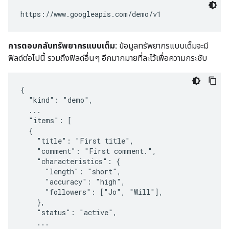
การตอบกลับทรัพยากรแบบเต็ม:
ข้อมูลทรัพยากรแบบเต็มจะมี
ฟิลด์ต่อไปนี้ รวมถึงฟิลด์อื่นๆ อีกมากมายที่ละไว้เพื่อความกระชับ
{

  "kind": "demo",

  ...

  "items": [

  {

    "title": "First title",

    "comment": "First comment.",

    "characteristics": {

      "length": "short",

      "accuracy": "high",

      "followers": ["Jo", "Will"],

    },

    "status": "active",

    ...
