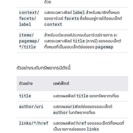
ด้วย
context
/
label
แสดงเฉพาะฟิลด์
สำหรับสมาชิกทั้งหมด
facets
/
facets
ของอาร์เรย์
ซึ่งซ้อนอยู่ภายใต้ออบเจ็กต์
label
context
items
/
สำหรับแต่ละองค์ประกอบในอาร์เรย์รายการ จะ
pagemap
/
title
แสดงเฉพาะฟิลด์
(หากมี) ของออบเจ็กต์
*
/
title
pagemap
ทั้งหมดที่เป็นออบเจ็กต์ย่อยของ
ตัวอย่างระดับทรัพยากรมีดังนี้
ตัวอย่าง
เอฟเฟ็กต์
title
title
แสดงผลฟิลด์
ของทรัพยากรที่ขอ
author
/
uri
uri
แสดงผล
ฟิลด์ย่อยของออบเจ็กต์
author
ในทรัพยากรที่ขอ
links/*/href
href
แสดงผลฟิลด์
ของออบเจ็กต์ทั้งหมดที่
links
เป็นรายการย่อยของ