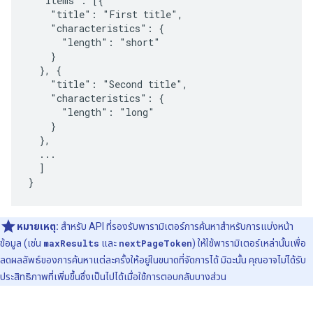
  "items": [{

    "title": "First title",

    "characteristics": {

      "length": "short"

    }

  }, {

    "title": "Second title",

    "characteristics": {

      "length": "long"

    }

  },

  ...

  ]

}
หมายเหตุ:
สำหรับ API ที่รองรับพารามิเตอร์การค้นหาสำหรับการแบ่งหน้า
ข้อมูล (เช่น
maxResults
และ
nextPageToken
) ให้ใช้พารามิเตอร์เหล่านั้นเพื่อ
ลดผลลัพธ์ของการค้นหาแต่ละครั้งให้อยู่ในขนาดที่จัดการได้ มิฉะนั้น คุณอาจไม่ได้รับ
ประสิทธิภาพที่เพิ่มขึ้นซึ่งเป็นไปได้เมื่อใช้การตอบกลับบางส่วน