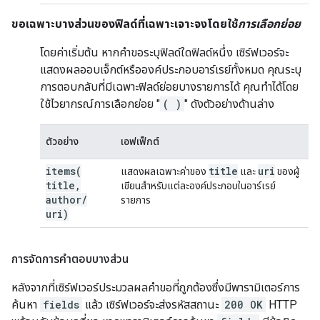
ขอเฉพาะบางส่วนของฟิลด์ที่เฉพาะเจาะจงโดยใช้
การเลือกย่อย
โดยค่าเริ่มต้น หากคำขอระบุฟิลด์ใดฟิลด์หนึ่ง เซิร์ฟเวอร์จะ
แสดงผลออบเจ็กต์หรือองค์ประกอบอาร์เรย์ทั้งหมด คุณระบุ
การตอบกลับที่มีเฉพาะฟิลด์ย่อยบางรายการได้ คุณทำได้โดย
ใช้ไวยากรณ์การเลือกย่อย "
( )
" ดังตัวอย่างด้านล่าง
ตัวอย่าง
เอฟเฟ็กต์
items(
title
uri
แสดงผลเฉพาะค่าของ
และ
ของผู้
title
,
เขียนสำหรับแต่ละองค์ประกอบในอาร์เรย์
author
/
รายการ
uri)
การจัดการคำตอบบางส่วน
หลังจากที่เซิร์ฟเวอร์ประมวลผลคำขอที่ถูกต้องซึ่งมีพารามิเตอร์การ
ค้นหา
fields
แล้ว เซิร์ฟเวอร์จะส่งรหัสสถานะ
200 OK
HTTP