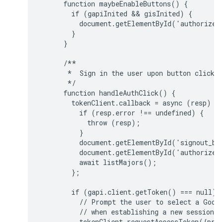
      function maybeEnableButtons() {

        if (gapiInited && gisInited) {

          document.getElementById('authorize_
        }

      }

      /**

       *  Sign in the user upon button click.

       */

      function handleAuthClick() {

        tokenClient.callback = async (resp) =>
          if (resp.error !== undefined) {

            throw (resp);

          }

          document.getElementById('signout_bu
          document.getElementById('authorize_
          await listMajors();

        };

        if (gapi.client.getToken() === null) {
          // Prompt the user to select a Googl
          // when establishing a new session.

          tokenClient.requestAccessToken({prom