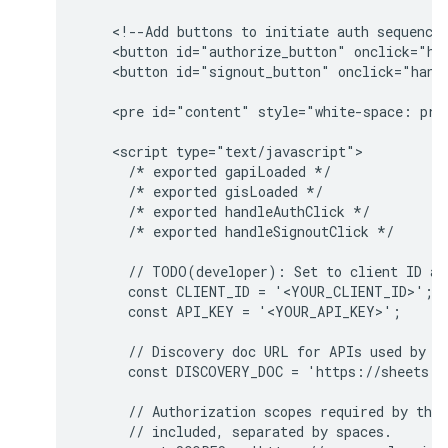
    <!--Add buttons to initiate auth sequence 
    <button id="authorize_button" onclick="han
    <button id="signout_button" onclick="handl
    <pre id="content" style="white-space: pre-
    <script type="text/javascript">

      /* exported gapiLoaded */

      /* exported gisLoaded */

      /* exported handleAuthClick */

      /* exported handleSignoutClick */

      // TODO(developer): Set to client ID and
      const CLIENT_ID = '<YOUR_CLIENT_ID>';

      const API_KEY = '<YOUR_API_KEY>';

      // Discovery doc URL for APIs used by th
      const DISCOVERY_DOC = 'https://sheets.g
      // Authorization scopes required by the 
      // included, separated by spaces.
