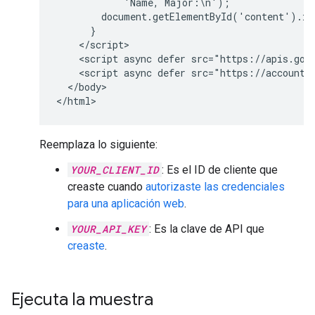
            'Name, Major:\n');

        document.getElementById('content').inn
      }

    </script>

    <script async defer src="https://apis.goo
    <script async defer src="https://accounts
  </body>

</html>
Reemplaza lo siguiente:
YOUR_CLIENT_ID
: Es el ID de cliente que
creaste cuando
autorizaste las credenciales
para una aplicación web
.
YOUR_API_KEY
: Es la clave de API que
creaste
.
Ejecuta la muestra