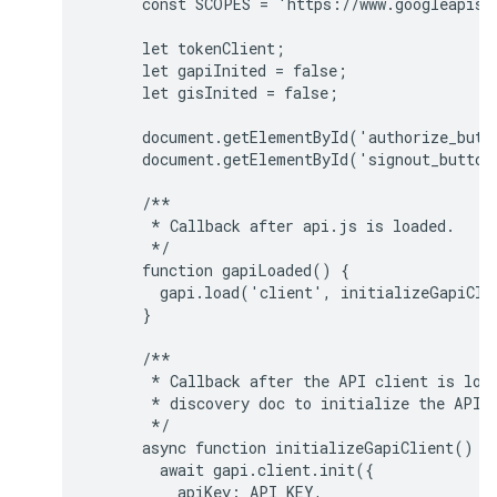
      const SCOPES = 'https://www.googleapis.c
      let tokenClient;

      let gapiInited = false;

      let gisInited = false;

      document.getElementById('authorize_butt
      document.getElementById('signout_button
      /**

       * Callback after api.js is loaded.

       */

      function gapiLoaded() {

        gapi.load('client', initializeGapiClie
      }

      /**

       * Callback after the API client is load
       * discovery doc to initialize the API.

       */

      async function initializeGapiClient() {

        await gapi.client.init({

          apiKey: API_KEY,
