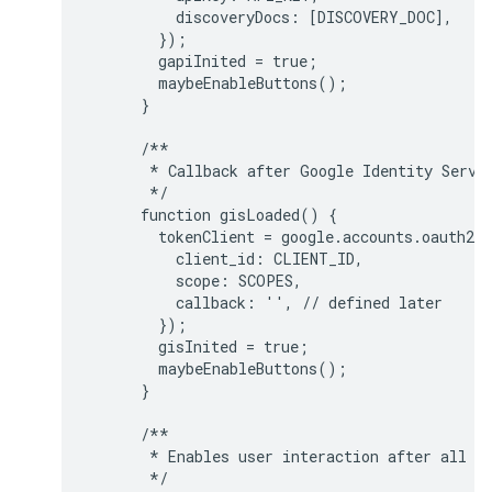
          discoveryDocs: [DISCOVERY_DOC],

        });

        gapiInited = true;

        maybeEnableButtons();

      }

      /**

       * Callback after Google Identity Servic
       */

      function gisLoaded() {

        tokenClient = google.accounts.oauth2.i
          client_id: CLIENT_ID,

          scope: SCOPES,

          callback: '', // defined later

        });

        gisInited = true;

        maybeEnableButtons();

      }

      /**

       * Enables user interaction after all li
       */
