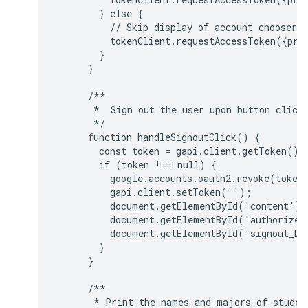
        } else {

          // Skip display of account chooser a
          tokenClient.requestAccessToken({prom
        }

      }

      /**

       *  Sign out the user upon button click.
       */

      function handleSignoutClick() {

        const token = gapi.client.getToken();

        if (token !== null) {

          google.accounts.oauth2.revoke(token.
          gapi.client.setToken('');

          document.getElementById('content').
          document.getElementById('authorize_
          document.getElementById('signout_bu
        }

      }

      /**

       * Print the names and majors of student