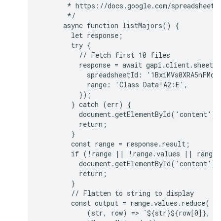
       * https://docs.google.com/spreadsheets/
       */

      async function listMajors() {

        let response;

        try {

          // Fetch first 10 files

          response = await gapi.client.sheets.
            spreadsheetId: '1BxiMVs0XRA5nFMdKv
            range: 'Class Data!A2:E',

          });

        } catch (err) {

          document.getElementById('content').
          return;

        }

        const range = response.result;

        if (!range || !range.values || range.v
          document.getElementById('content').
          return;

        }

        // Flatten to string to display

        const output = range.values.reduce(

            (str, row) => `${str}${row[0]}, ${