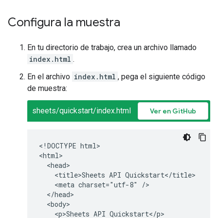
Configura la muestra
En tu directorio de trabajo, crea un archivo llamado
index.html
.
En el archivo
index.html
, pega el siguiente código
de muestra:
sheets/quickstart/index.html
Ver en GitHub
<!DOCTYPE html>

<html>

  <head>

    <title>Sheets API Quickstart</title>

    <meta charset="utf-8" />

  </head>

  <body>

    <p>Sheets API Quickstart</p>
