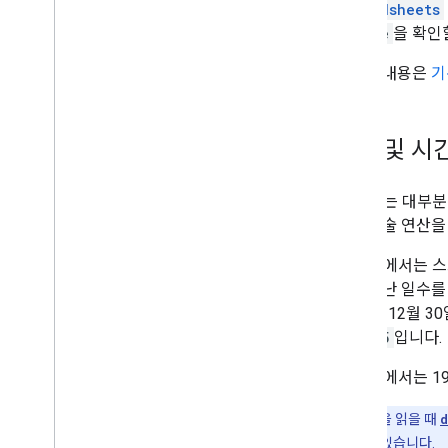
spreadsheets
locale
을 확인
자세한 내용은
기
날짜 및 시
Sheets는 대
에서 산술 연산을
Sheets에서는
이후 지난 일수를 
1899년 12월 
33.625
입니다.
Sheets에서는 
참고:
셀 값을 읽을 때
d
짜를 가져올 수 있습니다.