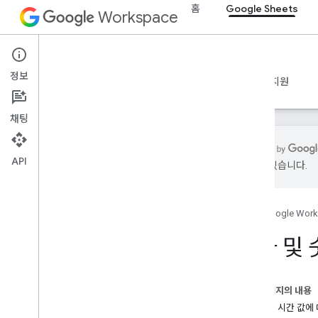
홈
Google Sheets
Workspace
Google Sheets
정보
개요
가이드
참조
MCP 서버
샘플
지원
채팅
API
있을 수 있습니다.
Sheets API
개요
홈
Google Wor
시작하기
날짜 및 
스프레드시트 만들기 및 관리
셀 값 읽기 및 쓰기
스프레드시트 업데이트
이 페이지의 내용
날짜 및 숫자 형식
날짜 및 시간 값에