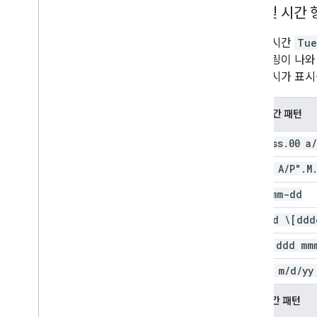
날짜 및 시간 
날짜와 시간
Tue
간 렌더링이 나와
형식 예시가 표시
날짜/시간 패턴
h:mm:ss
.
00 a
/
hh:mm A
/
P"
.
M
yyyy-mm-dd
mmmm d \[ddd
h PM
,
ddd mm
dddd
,
m
/
d
/
yy
경과 시간 패턴