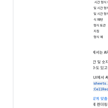
스마트 칩
날짜 및 시간 형식
댓글 관리
날짜 및 시간 형
표
날짜 및 시간 형
피벗 테이블
숫자 형식 패턴
조건부 형식 지정
숫자 형식 토큰
데이터 필터링
메타 지침
연결된 시트
숫자 형식 예
필드 마스크 사용
Google 차트 사용
이 문서에서는 A
Sheets API v3에서 이전
날짜-시간 및 숫자
권장사항
선택할 수도 있고
문제 해결
Sheets UI에서
확장 및 자동화
spreadsheets
부가기능
RepeatCellRe
Apps Script
범위에 맞게 맞춤
식의 실제 렌더