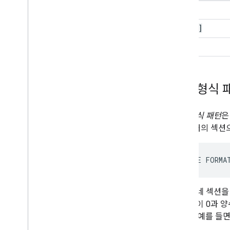
[hh]
[mmmm]
[ss]
숫자 형식 
숫자 형식 패턴
은
최대 4개의 섹션으
[POSITIVE FORMA
형식에 네 섹션을
째 형식이 0과 양
됩니다. 예를 들