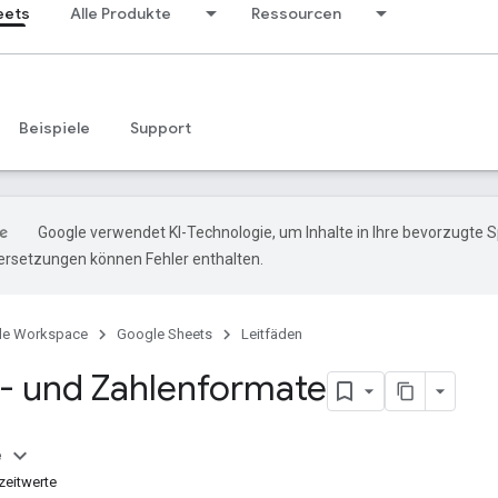
eets
Alle Produkte
Ressourcen
Beispiele
Support
Google verwendet KI-Technologie, um Inhalte in Ihre bevorzugte 
ersetzungen können Fehler enthalten.
le Workspace
Google Sheets
Leitfäden
 und Zahlenformate
e
zeitwerte