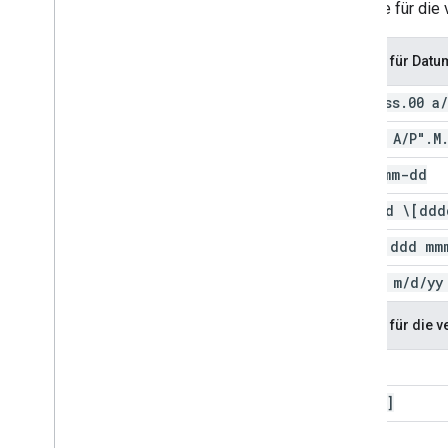
Formate für die 
Muster für Datu
h:mm:ss
.
00 a
/
hh:mm A
/
P"
.
M
yyyy-mm-dd
mmmm d \[ddd
h PM
,
ddd mm
dddd
,
m
/
d
/
yy
Muster für die v
[hh]
[mmmm]
[ss]