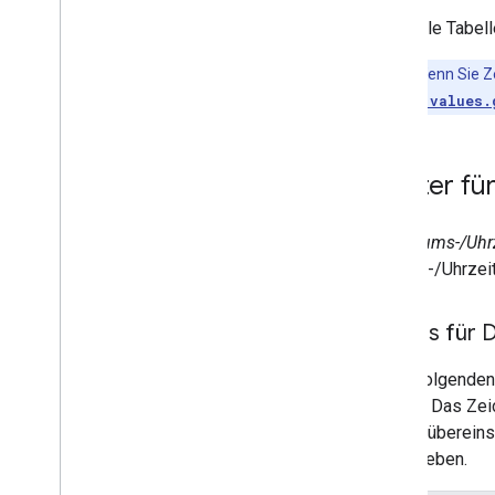
In Google Tabell
Hinweis
:Wenn Sie Z
spreadsheet.values.
Muster fü
Ein
Datums-/Uhr
Datums-/Uhrzeit
Tokens für 
In der folgende
können. Das Ze
Muster übereinst
ausgegeben.