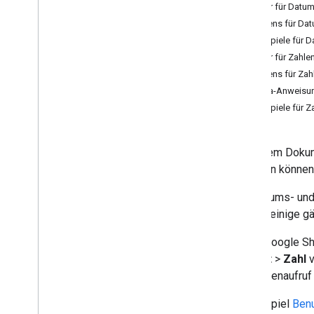
Smart chips
Muster für Datum
Kommentare verwalten
Tokens für Dat
Tabellen
Beispiele für 
Pivot-Tabellen
Muster für Zahle
Bedingte Formatierung
Tokens für Zah
Daten filtern
Meta-Anweisu
Verbundene Tabellenblätter
Beispiele für 
Feldmasken verwenden
Google Charts verwenden
In diesem Dokum
Von Sheets API Version 3 migrieren
einfügen können
Best Practices
Mit Datums- und 
Fehler beheben
stehen einige g
Erweitern und automatisieren
In der Google S
Add-ons
Format
>
Zahl
v
Apps Script
Methodenaufruf 
Im Beispiel
Benu