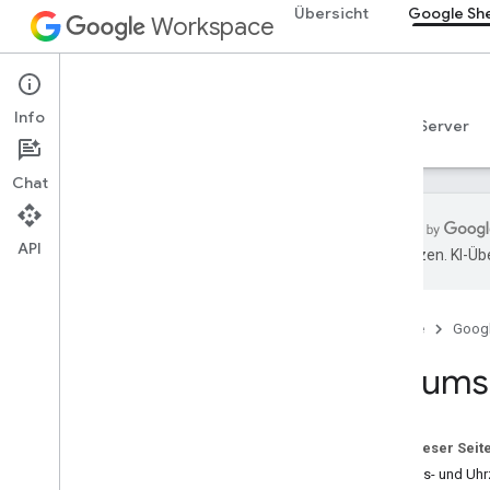
Übersicht
Google Sh
Workspace
Google Sheets
Info
Übersicht
Leitfäden
Referenzen
MCP-Server
Chat
API
übersetzen. KI-Üb
Sheets API
Übersicht
Startseite
Goog
Los gehts
Datums-
Tabellen erstellen und verwalten
Zellenwerte lesen und schreiben
Tabellen aktualisieren
Auf dieser Seit
Datums- und Zahlenformate
Datums- und Uhr