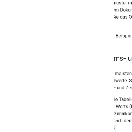
Formatmuster mi
In diesem Doku
indem Sie das O
lesen.
Weitere Beispiel
Datums- u
Wie die meisten
Dezimalwerte. S
Datums- und Zei
In Google Tabel
Teil des Werts 
vom Dezimalkomma
2 Tage nach dem
33.625
.