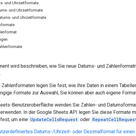
s- und Uhrzeitformate
ums- und Uhrzeitformate
Datums- und Uhrzeitformate
nformate
lenformat
ngen
Zahlenformate
ent wird beschrieben, wie Sie neue Datums- und Zahlenformatmus
.
Zahlenformaten legen Sie fest, wie Ihre Daten in einem Tabellen
ängige Formate zur Auswahl, Sie können aber auch eigene Format
heets-Benutzeroberfläche wenden Sie Zahlen- und Datumsformat
erwenden. In der Google Sheets API legen Sie diese Formate m
fest, um eine
UpdateCellsRequest
oder
RepeatCellReques
tzerdefiniertes Datums-/Uhrzeit- oder Dezimalformat für einen