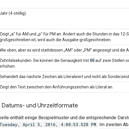
Jahr (4-stellig).
Zeigt „a“ für AM und „p“ für PM an. Ändert auch die Stunden in das 1
großgeschrieben ist, wird auch die Ausgabe großgeschrieben.
Wie oben, aber es wird stattdessen „AM“ oder „PM“ angezeigt und die 
00
Zehntelsekunden. Sie können die Genauigkeit mit
auf zwei Stellen o
erhöhen.
Behandelt das nächste Zeichen als Literalwert und nicht als Sonderzeic
Zeigt den Text zwischen den Anführungszeichen als Literal an.
ür Datums- und Uhrzeitformate
belle enthält einige Beispielmuster und die entsprechende Darst
Tuesday, April 5, 2016, 4:08:53.528 PM
. Im zweiten Ab