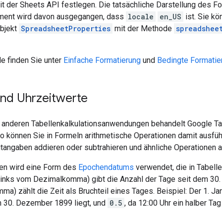
t der Sheets API festlegen. Die tatsächliche Darstellung des F
ment wird davon ausgegangen, dass
locale
en_US
ist. Sie k
bjekt
SpreadsheetProperties
mit der Methode
spreadshee
e finden Sie unter
Einfache Formatierung
und
Bedingte Formatie
nd Uhrzeitwerte
 anderen Tabellenkalkulationsanwendungen behandelt Google Ta
o können Sie in Formeln arithmetische Operationen damit ausfüh
tangaben addieren oder subtrahieren und ähnliche Operationen a
len wird eine Form des
Epochendatums
verwendet, die in Tabelle
(links vom Dezimalkomma) gibt die Anzahl der Tage seit dem 30.
) zählt die Zeit als Bruchteil eines Tages. Beispiel: Der 1. Ja
 30. Dezember 1899 liegt, und
0.5
, da 12:00 Uhr ein halber Tag