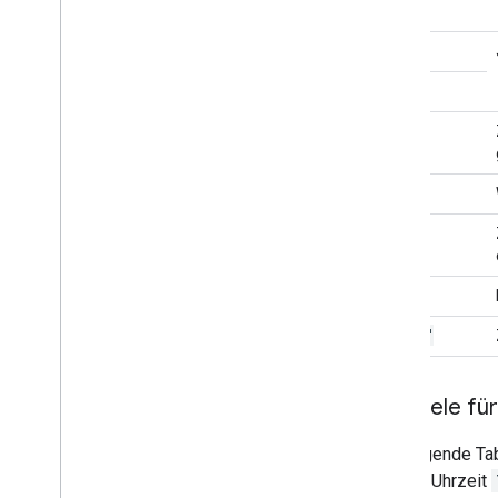
yy
yyy
yyyy+
a
/
p
am
/
pm
0
\
"text"
Beispiele f
Die folgende Ta
und die Uhrzeit