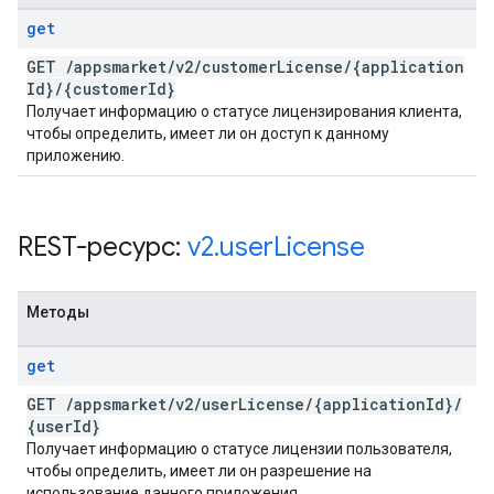
get
GET
/
appsmarket
/
v2
/
customer
License
/
{application
Id}
/
{customer
Id}
Получает информацию о статусе лицензирования клиента,
чтобы определить, имеет ли он доступ к данному
приложению.
REST-ресурс:
v2
.
user
License
Методы
get
GET
/
appsmarket
/
v2
/
user
License
/
{application
Id}
/
{user
Id}
Получает информацию о статусе лицензии пользователя,
чтобы определить, имеет ли он разрешение на
использование данного приложения.