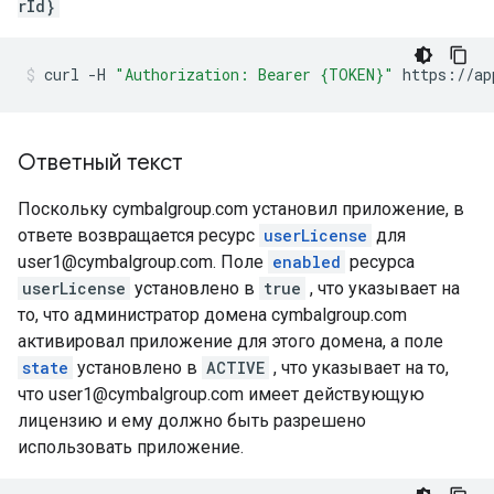
rId}
curl
-H
"Authorization: Bearer {TOKEN}"
https://ap
Ответный текст
Поскольку cymbalgroup.com установил приложение, в
ответе возвращается ресурс
userLicense
для
user1@cymbalgroup.com. Поле
enabled
ресурса
userLicense
установлено в
true
, что указывает на
то, что администратор домена cymbalgroup.com
активировал приложение для этого домена, а поле
state
установлено в
ACTIVE
, что указывает на то,
что user1@cymbalgroup.com имеет действующую
лицензию и ему должно быть разрешено
использовать приложение.