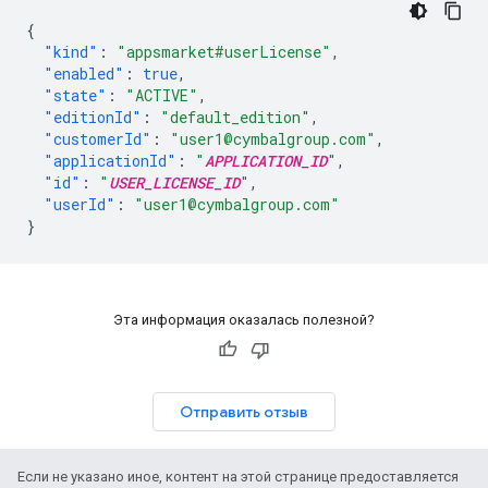
{
"kind"
:
"appsmarket#userLicense"
,
"enabled"
:
true
,
"state"
:
"ACTIVE"
,
"editionId"
:
"default_edition"
,
"customerId"
:
"user1@cymbalgroup.com"
,
"applicationId"
:
"
APPLICATION_ID
"
,
"id"
:
"
USER_LICENSE_ID
"
,
"userId"
:
"user1@cymbalgroup.com"
}
Эта информация оказалась полезной?
Отправить отзыв
Если не указано иное, контент на этой странице предоставляется