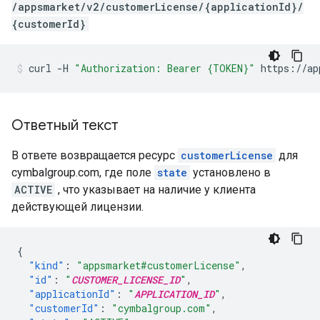
/appsmarket/v2/customerLicense/{applicationId}/
{customerId}
curl
-H
"Authorization: Bearer {TOKEN}"
https://ap
Ответный текст
В ответе возвращается ресурс
customerLicense
для
cymbalgroup.com, где поле
state
установлено в
ACTIVE
, что указывает на наличие у клиента
действующей лицензии.
{
"kind"
:
"appsmarket#customerLicense"
,
"id"
:
"
CUSTOMER_LICENSE_ID
"
,
"applicationId"
:
"
APPLICATION_ID
"
,
"customerId"
:
"cymbalgroup.com"
,