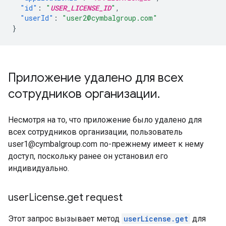
"id"
:
"
USER_LICENSE_ID
"
,
"userId"
:
"user2@cymbalgroup.com"
}
Приложение удалено для всех
сотрудников организации
.
Несмотря на то, что приложение было удалено для
всех сотрудников организации, пользователь
user1@cymbalgroup.com по-прежнему имеет к нему
доступ, поскольку ранее он установил его
индивидуально.
user
License
.
get request
Этот запрос вызывает метод
userLicense.get
для