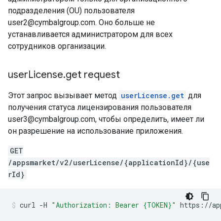
подразделения (OU) пользователя
user2@cymbalgroup.com. Оно больше не
устанавливается администратором для всех
сотрудников организации.
user
License
.
get request
Этот запрос вызывает метод
userLicense.get
для
получения статуса лицензирования пользователя
user3@cymbalgroup.com, чтобы определить, имеет ли
он разрешение на использование приложения.
GET
/appsmarket/v2/userLicense/{applicationId}/{use
rId}
curl
-H
"Authorization: Bearer {TOKEN}"
https://ap