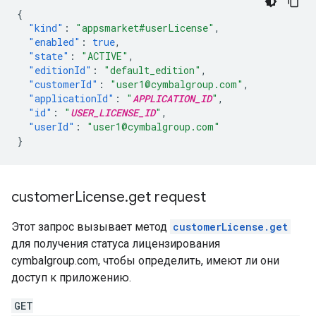
{
"kind"
:
"appsmarket#userLicense"
,
"enabled"
:
true
,
"state"
:
"ACTIVE"
,
"editionId"
:
"default_edition"
,
"customerId"
:
"user1@cymbalgroup.com"
,
"applicationId"
:
"
APPLICATION_ID
"
,
"id"
:
"
USER_LICENSE_ID
"
,
"userId"
:
"user1@cymbalgroup.com"
}
customer
License
.
get request
Этот запрос вызывает метод
customerLicense.get
для получения статуса лицензирования
cymbalgroup.com, чтобы определить, имеют ли они
доступ к приложению.
GET