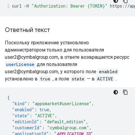
curl
-H
"Authorization: Bearer {TOKEN}"
https://ap
Ответный текст
Поскольку приложение установлено
администратором только для пользователя
user2@cymbalgroup.com, в ответе возвращается ресурс
userLicense
для пользователя
user2@cymbalgroup.com, у которого поле
enabled
установлено в
true
, а поле
state
— в
ACTIVE
.
{
"kind"
:
"appsmarket#userLicense"
,
"enabled"
:
true
,
"state"
:
"ACTIVE"
,
"editionId"
:
"default_edition"
,
"customerId"
:
"cymbalgroup.com"
,
"applicationId"
:
"
APPLICATION_ID
"
,