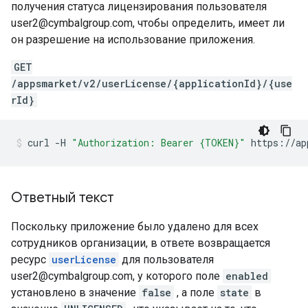
получения статуса лицензирования пользователя
user2@cymbalgroup.com, чтобы определить, имеет ли
он разрешение на использование приложения.
GET
/appsmarket/v2/userLicense/{applicationId}/{use
rId}
curl
-H
"Authorization: Bearer {TOKEN}"
https://ap
Ответный текст
Поскольку приложение было удалено для всех
сотрудников организации, в ответе возвращается
ресурс
userLicense
для пользователя
user2@cymbalgroup.com, у которого поле
enabled
установлено в значение
false
, а поле
state
в