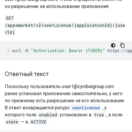
он разрешение на использование приложения.
GET
/appsmarket/v2/userLicense/{applicationId}/{use
rId}
curl
-H
"Authorization: Bearer {TOKEN}"
https://ap
Ответный текст
Поскольку пользователь user1@cymbalgroup.com
ранее установил приложение самостоятельно, у него
по-прежнему есть разрешение на его использование.
В ответ возвращается ресурс
userLicense
, у
которого поле
enabled
установлено в
true
, а поле
state
— в
ACTIVE
.