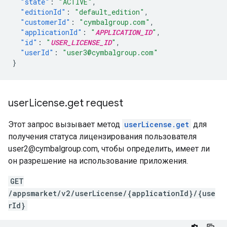
"state"
:
"ACTIVE"
,
"editionId"
:
"default_edition"
,
"customerId"
:
"cymbalgroup.com"
,
"applicationId"
:
"
APPLICATION_ID
"
,
"id"
:
"
USER_LICENSE_ID
"
,
"userId"
:
"user3@cymbalgroup.com"
}
user
License
.
get request
Этот запрос вызывает метод
userLicense.get
для
получения статуса лицензирования пользователя
user2@cymbalgroup.com, чтобы определить, имеет ли
он разрешение на использование приложения.
GET
/appsmarket/v2/userLicense/{applicationId}/{use
rId}