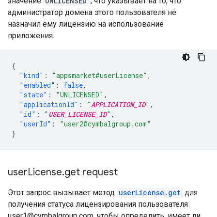
значение
UNLICENSED
, что указывает на то, что
администратор домена этого пользователя не
назначил ему лицензию на использование
приложения.
{
"kind"
:
"appsmarket#userLicense"
,
"enabled"
:
false
,
"state"
:
"UNLICENSED"
,
"applicationId"
:
"
APPLICATION_ID
"
,
"id"
:
"
USER_LICENSE_ID
"
,
"userId"
:
"user2@cymbalgroup.com"
}
user
License
.
get request
Этот запрос вызывает метод
userLicense.get
для
получения статуса лицензирования пользователя
user1@cymbalgroup.com, чтобы определить, имеет ли