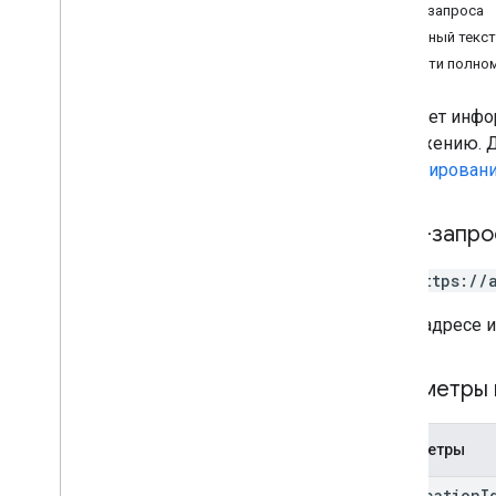
Текст запроса
Ответный текст
Области полно
Получает инфор
приложению. Д
лицензирован
HTTP-запро
GET https://
В URL-адресе 
Параметры 
Параметры
application
I