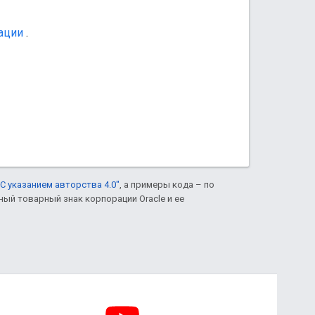
ации
.
С указанием авторства 4.0"
, а примеры кода – по
нный товарный знак корпорации Oracle и ее