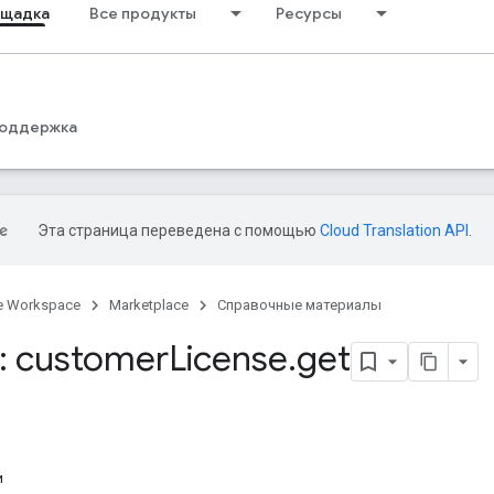
ощадка
Все продукты
Ресурсы
оддержка
Эта страница переведена с помощью
Cloud Translation API
.
e Workspace
Marketplace
Справочные материалы
: customer
License
.
get
и