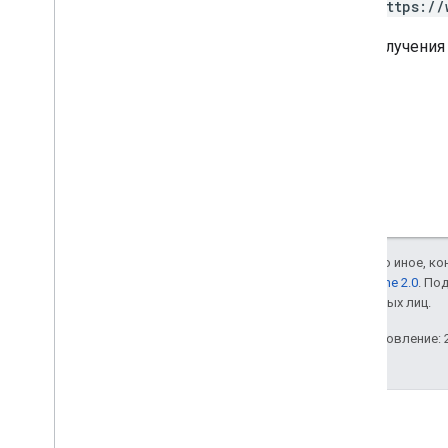
https://
Для получения
Если не указано иное, к
лицензии Apache 2.0
. По
аффилированных лиц.
Последнее обновление: 2