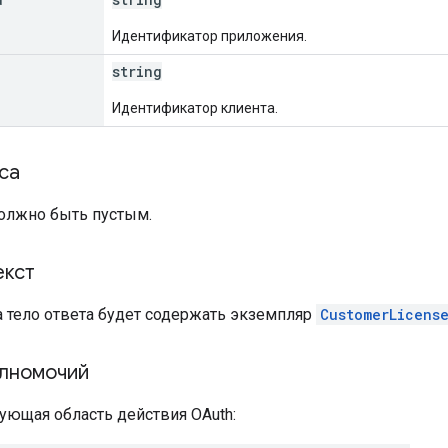
Идентификатор приложения.
string
Идентификатор клиента.
са
должно быть пустым.
екст
а тело ответа будет содержать экземпляр
CustomerLicens
лномочий
ующая область действия OAuth: