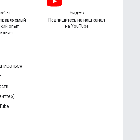
лабы
Видео
управляемый
Подпишитесь на наш канал
ский опыт
на YouTube
ования
писаться
г
ости
виттер)
Tube