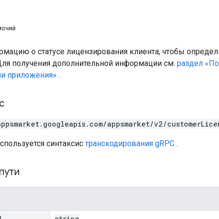
мочий
мацию о статусе лицензирования клиента, чтобы определи
ля получения дополнительной информации см.
раздел «По
ии приложения»
.
с
appsmarket.googleapis.com/appsmarket/v2/customerLice
используется синтаксис
транскодирования gRPC
.
пути
d
string