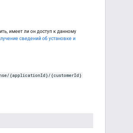
ть, имеет ли он доступ к данному
лучение сведений об установке и
nse/{applicationId}/{customerId}