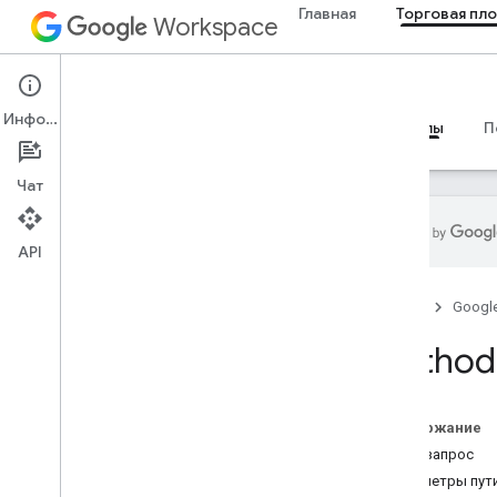
Главная
Торговая пл
Workspace
Marketplace
Информация
Обзор
Руководства
Справочные материалы
П
Чат
API
Резюме ресурса
Главная
Googl
Ресурсы REST
Method
клиентская лицензия
Обзор
get
Содержание
пользовательская лицензия
HTTP-запрос
Параметры пут