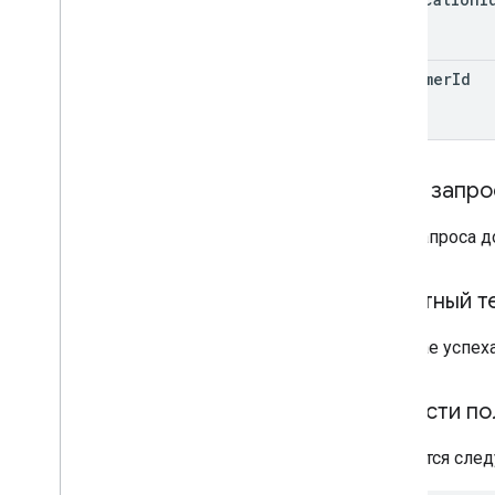
customer
Id
Текст запро
Тело запроса 
Ответный т
В случае успех
Области по
Требуется след