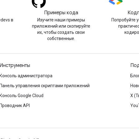
Примеры кода
Код
devs в
Изучите наши примеры
Попробуйте 
приложений или скопируйте
практиче
их, чтобы создать свои
кодир
собственные.
Инструменты
Под
Консоль администратора
Бло
Панель управления скриптами приложений
Нов
Консоль Google Cloud
X (Т
Проводник API
You