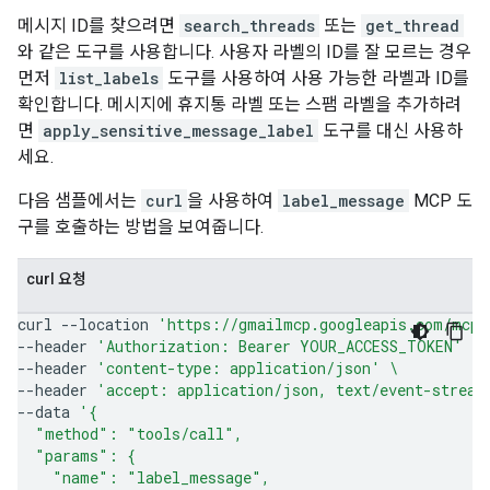
메시지 ID를 찾으려면
search_threads
또는
get_thread
와 같은 도구를 사용합니다. 사용자 라벨의 ID를 잘 모르는 경우
먼저
list_labels
도구를 사용하여 사용 가능한 라벨과 ID를
확인합니다. 메시지에 휴지통 라벨 또는 스팸 라벨을 추가하려
면
apply_sensitive_message_label
도구를 대신 사용하
세요.
다음 샘플에서는
curl
을 사용하여
label_message
MCP 도
구를 호출하는 방법을 보여줍니다.
curl 요청
curl
--location
'https://gmailmcp.googleapis.com/mcp/
--header
'Authorization: Bearer YOUR_ACCESS_TOKEN'
\
--header
'content-type: application/json'
\
--header
'accept: application/json, text/event-stream
--data
'{
  "method": "tools/call",
  "params": {
    "name": "label_message",