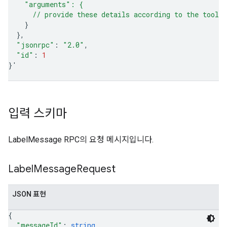
    "arguments": {
      // provide these details according to the tool'
}
}
"jsonrpc"
:
"2.0"
"id"
:
1
}
'
입력 스키마
LabelMessage RPC의 요청 메시지입니다.
Label
Message
Request
JSON 표현
{
"messageId"
: 
string
,