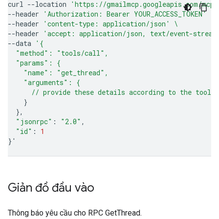
curl
--location
'https://gmailmcp.googleapis.com/mcp/
--header
'Authorization: Bearer YOUR_ACCESS_TOKEN'
\
--header
'content-type: application/json'
\
--header
'accept: application/json, text/event-stream
--data
'{
  "method": "tools/call",
  "params": {
    "name": "get_thread",
    "arguments": {
      // provide these details according to the tool'
}
}
"jsonrpc"
:
"2.0"
"id"
:
1
}
'
Giản đồ đầu vào
Thông báo yêu cầu cho RPC GetThread.