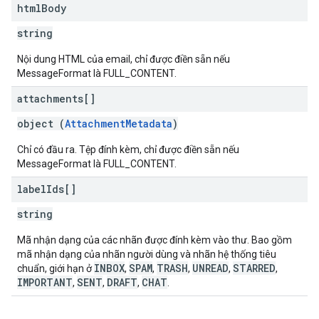
html
Body
string
Nội dung HTML của email, chỉ được điền sẵn nếu
MessageFormat là FULL_CONTENT.
attachments[]
object (
AttachmentMetadata
)
Chỉ có đầu ra. Tệp đính kèm, chỉ được điền sẵn nếu
MessageFormat là FULL_CONTENT.
label
Ids[]
string
Mã nhận dạng của các nhãn được đính kèm vào thư. Bao gồm
mã nhận dạng của nhãn người dùng và nhãn hệ thống tiêu
INBOX
SPAM
TRASH
UNREAD
STARRED
chuẩn, giới hạn ở
,
,
,
,
,
IMPORTANT
SENT
DRAFT
CHAT
,
,
,
.