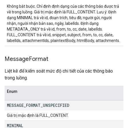
Không bắt buộc. Chỉ định định dạng của các thông báo được trả
về trong luồng. Giá trị mặc định là FULL_CONTENT. Lưu ý: Định
dạng MINIMAL trả về id, đoạn trích, tiêu đề, người gửi, người
nhận, người nhận bản sao, ngày, labelIds. Định dạng
METADATA_ONLY trả về id, from, to, cc, date, labelIds.
FULL_CONTENT trả về id, snippet, subject, from, to, cc, date,
labelIds, attachmentIds, plaintextBody, htmlBody, attachments.
Message
Format
Liệt kê để kiểm soát mức độ chi tiết của các thông báo
trong luồng.
Enum
MESSAGE
_
FORMAT
_
UNSPECIFIED
Giá trị mặc định là FULL_CONTENT.
MINIMAL