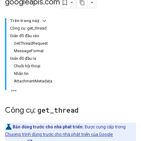
googleapis
.
com
Trên trang này
Công cụ: get_thread
Giản đồ đầu vào
GetThreadRequest
MessageFormat
Giản đồ đầu ra
Chuỗi hội thoại
Nhắn tin
AttachmentMetadata
Công cụ:
get
_
thread
Bản dùng trước cho nhà phát triển:
Được cung cấp trong
Chương trình dùng trước cho nhà phát triển của Google