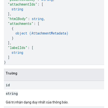
"attachmentIds"
: 
[
string
]
,
"htmlBody"
: 
string
,
"attachments"
: 
[
{
object (
AttachmentMetadata
)
}
]
,
"labelIds"
: 
[
string
]
}
Trường
id
string
Giá trị nhận dạng duy nhất của thông báo.