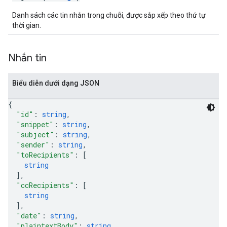
Danh sách các tin nhắn trong chuỗi, được sắp xếp theo thứ tự
thời gian.
Nhắn tin
Biểu diễn dưới dạng JSON
{
"id"
: 
string
,
"snippet"
: 
string
,
"subject"
: 
string
,
"sender"
: 
string
,
"toRecipients"
: 
[
string
]
,
"ccRecipients"
: 
[
string
]
,
"date"
: 
string
,
"plaintextBody"
: 
string
,