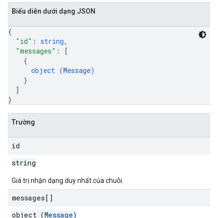
Biểu diễn dưới dạng JSON
{
"id"
: 
string
,
"messages"
: 
[
{
object (
Message
)
}
]
}
Trường
id
string
Giá trị nhận dạng duy nhất của chuỗi.
messages[]
object (
Message
)