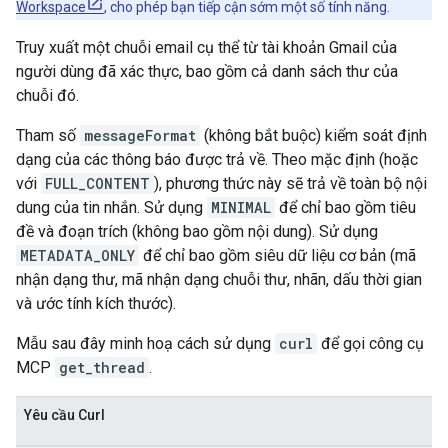
Workspace
, cho phép bạn tiếp cận sớm một số tính năng.
Truy xuất một chuỗi email cụ thể từ tài khoản Gmail của
người dùng đã xác thực, bao gồm cả danh sách thư của
chuỗi đó.
Tham số
messageFormat
(không bắt buộc) kiểm soát định
dạng của các thông báo được trả về. Theo mặc định (hoặc
với
FULL_CONTENT
), phương thức này sẽ trả về toàn bộ nội
dung của tin nhắn. Sử dụng
MINIMAL
để chỉ bao gồm tiêu
đề và đoạn trích (không bao gồm nội dung). Sử dụng
METADATA_ONLY
để chỉ bao gồm siêu dữ liệu cơ bản (mã
nhận dạng thư, mã nhận dạng chuỗi thư, nhãn, dấu thời gian
và ước tính kích thước).
Mẫu sau đây minh hoạ cách sử dụng
curl
để gọi công cụ
MCP
get_thread
.
Yêu cầu Curl