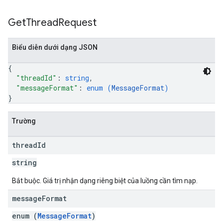
Get
Thread
Request
Biểu diễn dưới dạng JSON
{
"threadId"
: 
string
,
"messageFormat"
: 
enum (
MessageFormat
)
}
Trường
thread
Id
string
Bắt buộc. Giá trị nhận dạng riêng biệt của luồng cần tìm nạp.
message
Format
enum (
MessageFormat
)