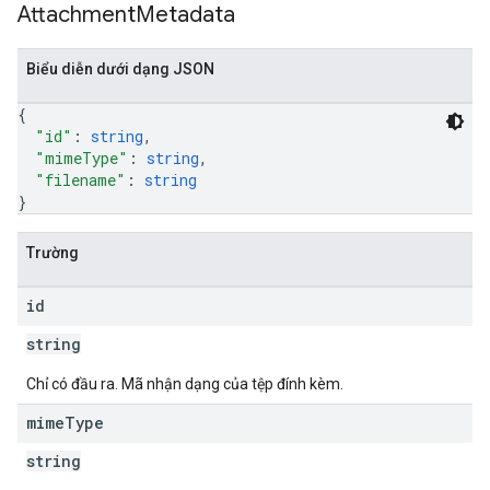
Attachment
Metadata
Biểu diễn dưới dạng JSON
{
"id"
: 
string
,
"mimeType"
: 
string
,
"filename"
: 
string
}
Trường
id
string
Chỉ có đầu ra. Mã nhận dạng của tệp đính kèm.
mime
Type
string