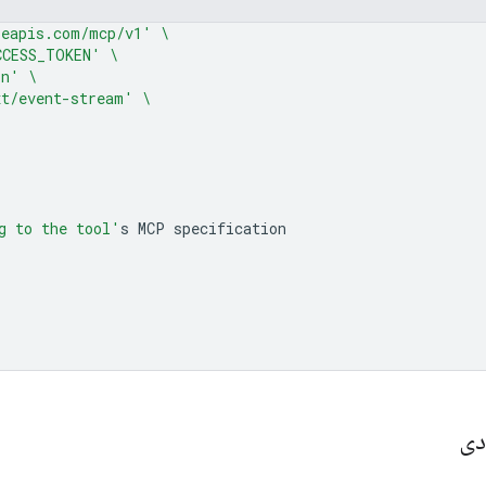
leapis.com/mcp/v1'
\
CCESS_TOKEN'
\
on'
\
xt/event-stream'
\
g to the tool'
s
MCP
دی