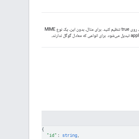
برای حفظ نوع MIME محتوای ارسالی و عدم تبدیل آن به نوع گوگل، روی true تنظیم کنید. برای مثال، بدون این، یک نوع MIME
محتوای متنی/ساده به application/vnd.google-apps.document تبدیل می‌شود. برای انواعی که معادل گوگل ندارند،
{
"id"
: 
string
,