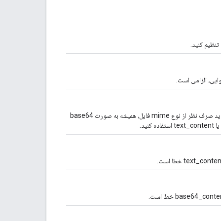
محتوای فایل به صورت base64 کدگذاری شده است. فیلد محتوا باید صرف نظر از نوع mime فایل، همیشه به صورت base64