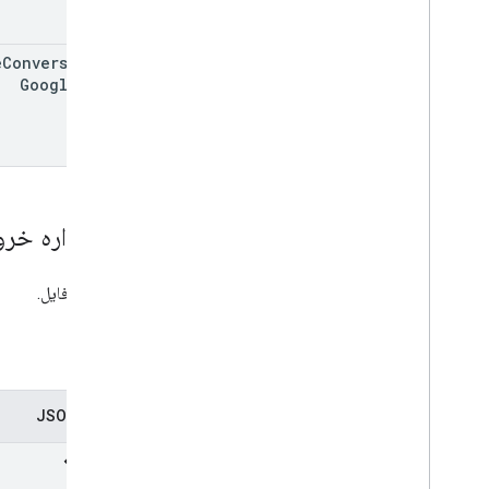
e
Conversion
To
Google
Type
طرحواره خر
یک منبع فایل.
فایل
نمایش JSON