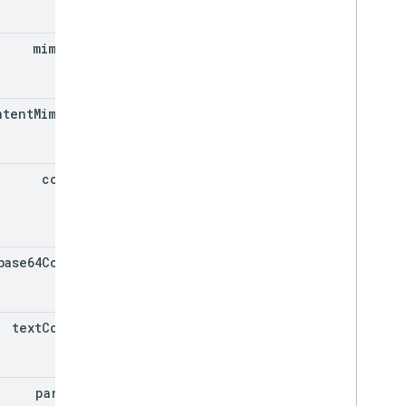
mime
Type
ntent
Mime
Type
content
base64Content
text
Content
parent
Id