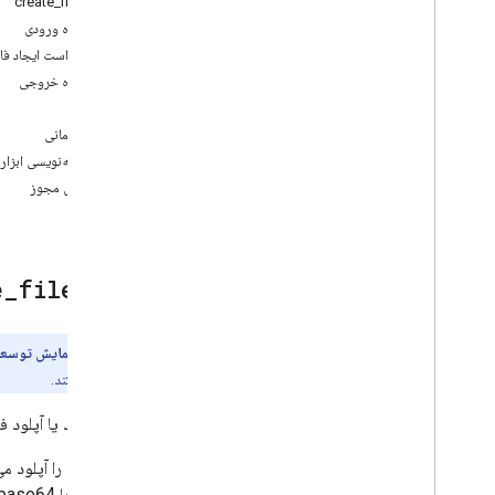
ابزار: create_file
ایجاد
_
فایل
طرحواره ورودی
دانلود
_
فایل
_
محتوای
درخواست ایجاد فا
دریافت
_
فراداده
_
فایل
طرحواره خروجی
دریافت
_
مجوزهای
_
فایل
فایل
لیست
_
فایل‌های
_
اخیر
مهر زمانی
محتوای
_
فایل
_
خواندنی
حاشیه‌نویسی ابزار
جستجوی
_
فایل‌ها
دامنه‌های مجوز
ابزار:
file
_
e
پیش‌نمایش توسعه
فراهم می‌کند.
برای ایجاد یا آپلود ف
داده‌ها را با base64 کدگذاری کنید تا روی آن فیلد تنظیم شوند.