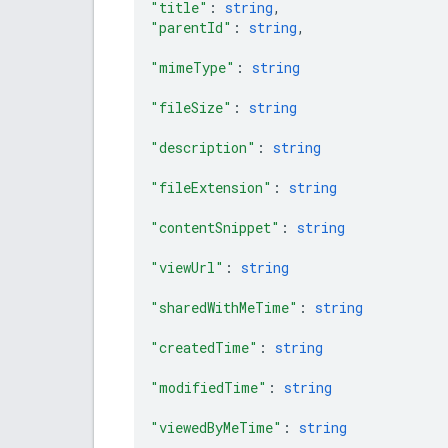
"title"
: 
string
,
"parentId"
: 
string
,
"mimeType"
: 
string
"fileSize"
: 
string
"description"
: 
string
"fileExtension"
: 
string
"contentSnippet"
: 
string
"viewUrl"
: 
string
"sharedWithMeTime"
: 
string
"createdTime"
: 
string
"modifiedTime"
: 
string
"viewedByMeTime"
: 
string