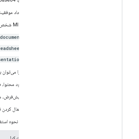
پس از ایجاد موفقیت‌
انواع MIME شخص ثالث گوگل زیر را می‌توان بدون ارائه محتوا ایجاد کرد:
.document
readsheet
sentation
پوشه‌ها را می‌توان با تن
هنگام آپلود محتوا، 
به طور پیش‌فرض، محتوای پشتیبانی
برای غیرفعال کردن تبدیل‌ها 
نمونه زیر نحوه استفا
درخواست کرل