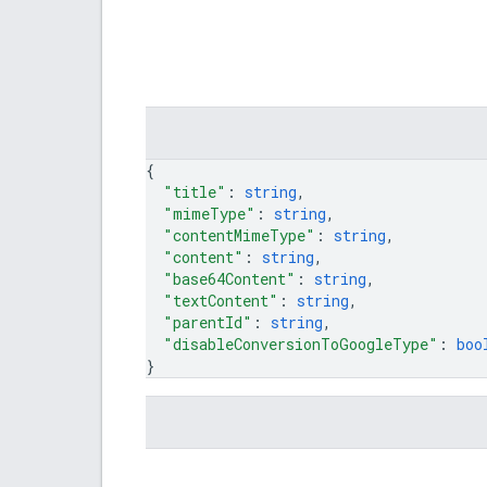
{
"title"
: 
string
,
"mimeType"
: 
string
,
"contentMimeType"
: 
string
,
"content"
: 
string
,
"base64Content"
: 
string
,
"textContent"
: 
string
,
"parentId"
: 
string
,
"disableConversionToGoogleType"
: 
boo
}