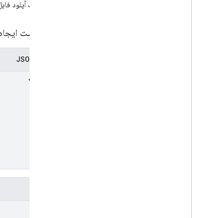
درخواست آپلود فایل
درخواست ایجاد
نمایش JSON
فیلدها
title