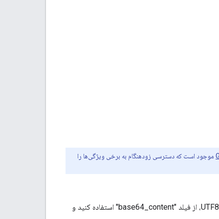
موجود است که دسترسی زودهنگام به برخی ویژگی‌ها را
اگر محتوا را آپلود می‌کنید، برای محتوای متنی، "text_content" را ترجیح دهید. برای محتوای غیر UTF8، از فیلد "base64_content" استفاده کنید و