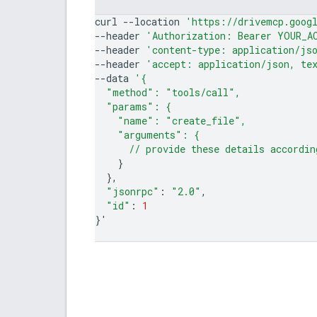
curl
--location
'https://drivemcp.goog
--header
'Authorization: Bearer YOUR_A
--header
'content-type: application/js
--header
'accept: application/json, te
--data
'{
  "method": "tools/call",
  "params": {
    "name": "create_file",
    "arguments": {
      // provide these details accordin
}
}
"jsonrpc"
:
"2.0"
"id"
:
1
}
'