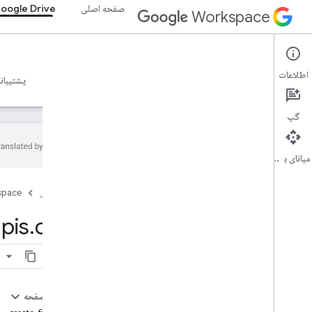
صفحه اصلی
oogle Drive
Workspace
Google Drive
اطلاعات
نمای کلی
راهنما
مرجع
سرور MCP
نمونه ها
پشتیبان
گپ
میانای برنامه‌سازی کاربردی
راهنما
صفحه اصلی
space
پیکربندی سرور Drive MCP
واجد شرایط بودن فایل Drive MCP
pis
.
com
مرجع MCP
نمای کلی
ابزار
در این صفحه
کپی
_
فایل