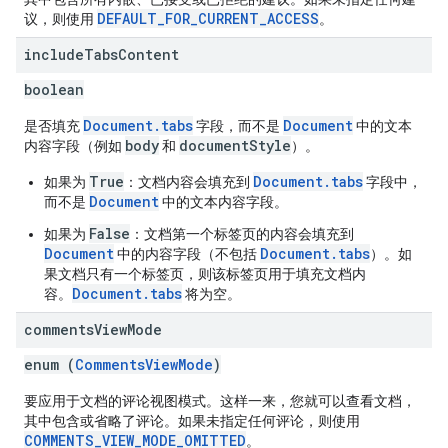
DEFAULT_FOR_CURRENT_ACCESS
议，则使用
。
include
Tabs
Content
boolean
Document.tabs
Document
是否填充
字段，而不是
中的文本
body
documentStyle
内容字段（例如
和
）。
True
Document.tabs
如果为
：文档内容会填充到
字段中，
Document
而不是
中的文本内容字段。
False
如果为
：文档第一个标签页的内容会填充到
Document
Document.tabs
中的内容字段（不包括
）。如
果文档只有一个标签页，则该标签页用于填充文档内
Document.tabs
容。
将为空。
comments
View
Mode
enum (
CommentsViewMode
)
要应用于文档的评论视图模式。这样一来，您就可以查看文档，
其中包含或省略了评论。如果未指定任何评论，则使用
COMMENTS_VIEW_MODE_OMITTED
。