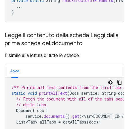
private
static
String
readStructuralElements
(
List<
...
}
Legge il contenuto della scheda Leggi dalla
prima scheda del documento
È simile alla lettura di tutte le schede.
Java
/** Prints all text contents from the first tab in
static
void
printAllText
(
Docs
service
,
String
docu
// Fetch the document with all of the tabs popul
// child tabs.
Document
doc
=
service
.
documents
().
get
(
<
var>DOCUMENT_ID
<
/
va
List<Tab>
allTabs
=
getAllTabs
(
doc
);