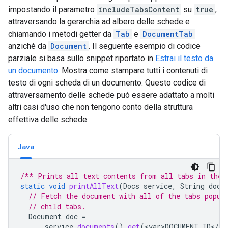
impostando il parametro
includeTabsContent
su
true
,
attraversando la gerarchia ad albero delle schede e
chiamando i metodi getter da
Tab
e
DocumentTab
anziché da
Document
. Il seguente esempio di codice
parziale si basa sullo snippet riportato in
Estrai il testo da
un documento
. Mostra come stampare tutti i contenuti di
testo di ogni scheda di un documento. Questo codice di
attraversamento delle schede può essere adattato a molti
altri casi d'uso che non tengono conto della struttura
effettiva delle schede.
Java
/** Prints all text contents from all tabs in the 
static
void
printAllText
(
Docs
service
,
String
docu
// Fetch the document with all of the tabs popul
// child tabs.
Document
doc
=
service
.
documents
().
get
(
<
var>DOCUMENT_ID
<
/
va