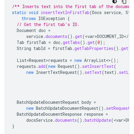
/** Inserts text into the first tab of the documen
static
void
insertTextInFirstTab
(
Docs
service
,
Str
throws
IOException
{
// Get the first tab's ID.
Document
doc
=
service
.
documents
().
get
(
<
var>DOCUMENT_ID
<
/
va
Tab
firstTab
=
doc
.
getTabs
().
get
(
0
);
String
tabId
=
firstTab
.
getTabProperties
().
getTa
List<Request>requests
=
new
ArrayList
<>
();
requests
.
add
(
new
Request
().
setInsertText
(
new
InsertTextRequest
().
setText
(
text
).
setLoc
BatchUpdateDocumentRequest
body
=
new
BatchUpdateDocumentRequest
().
setRequests
BatchUpdateDocumentResponse
response
=
docsService
.
documents
().
batchUpdate
(
<
var>DOC
}