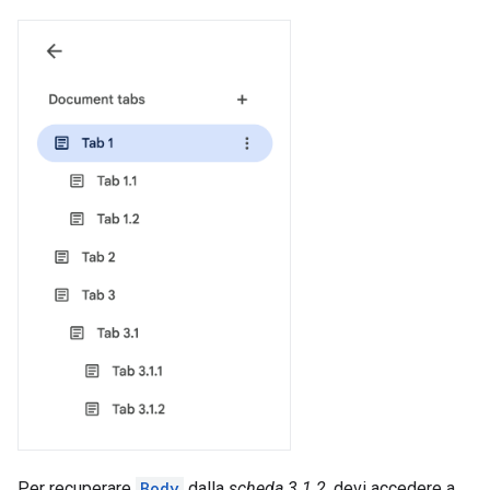
Per recuperare
Body
dalla
scheda 3.1.2
, devi accedere a