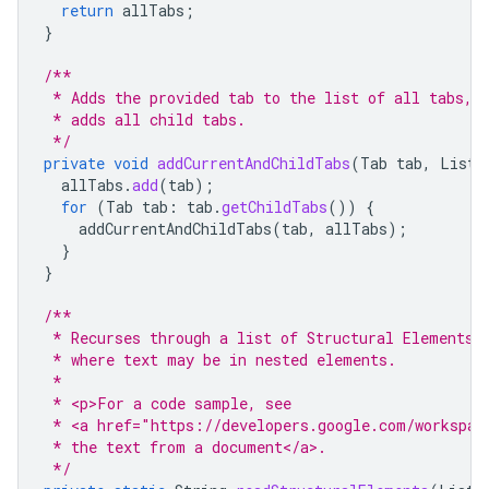
return
allTabs
;
}
/**
 * Adds the provided tab to the list of all tabs, 
 * adds all child tabs.
 */
private
void
addCurrentAndChildTabs
(
Tab
tab
,
List<
allTabs
.
add
(
tab
);
for
(
Tab
tab
:
tab
.
getChildTabs
())
{
addCurrentAndChildTabs
(
tab
,
allTabs
);
}
}
/**
 * Recurses through a list of Structural Elements 
 * where text may be in nested elements.
 *
 * <p>For a code sample, see
 * <a href="https://developers.google.com/workspac
 * the text from a document</a>.
 */