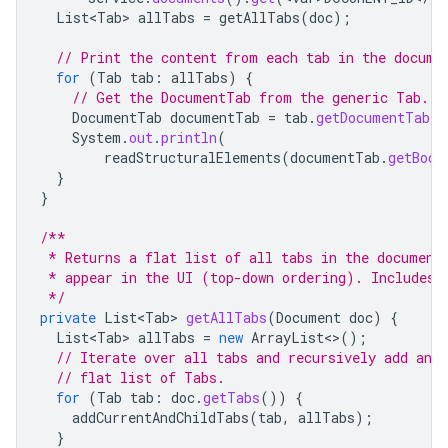
List<Tab>
allTabs
=
getAllTabs
(
doc
);
// Print the content from each tab in the docume
for
(
Tab
tab
:
allTabs
)
{
// Get the DocumentTab from the generic Tab.
DocumentTab
documentTab
=
tab
.
getDocumentTab
()
System
.
out
.
println
(
readStructuralElements
(
documentTab
.
getBody
}
}
/**
 * Returns a flat list of all tabs in the document
 * appear in the UI (top-down ordering). Includes 
 */
private
List<Tab>
getAllTabs
(
Document
doc
)
{
List<Tab>
allTabs
=
new
ArrayList
<>
();
// Iterate over all tabs and recursively add any 
// flat list of Tabs.
for
(
Tab
tab
:
doc
.
getTabs
())
{
addCurrentAndChildTabs
(
tab
,
allTabs
);
}