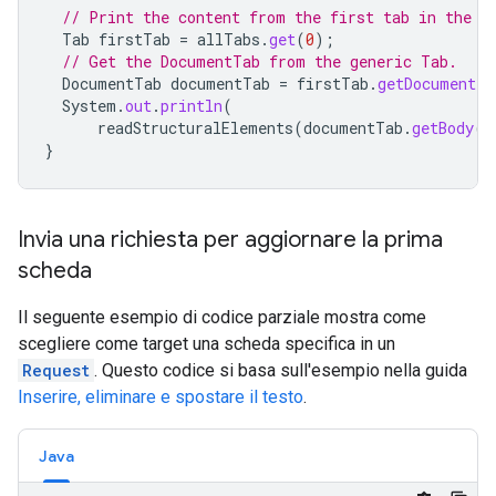
// Print the content from the first tab in the d
Tab
firstTab
=
allTabs
.
get
(
0
);
// Get the DocumentTab from the generic Tab.
DocumentTab
documentTab
=
firstTab
.
getDocumentTa
System
.
out
.
println
(
readStructuralElements
(
documentTab
.
getBody
()
}
Invia una richiesta per aggiornare la prima
scheda
Il seguente esempio di codice parziale mostra come
scegliere come target una scheda specifica in un
Request
. Questo codice si basa sull'esempio nella guida
Inserire, eliminare e spostare il testo
.
Java