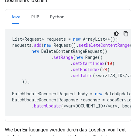
Dokuments löschen.
Java
PHP
Python
List<Request>
requests
=
new
ArrayList
<>
();
requests
.
add
(
new
Request
().
setDeleteContentRange
(
new
DeleteContentRangeRequest
()
.
setRange
(
new
Range
()
.
setStartIndex
(
10
)
.
setEndIndex
(
24
)
.
setTabId
(
<
var>TAB_ID
<
/
var
));
BatchUpdateDocumentRequest
body
=
new
BatchUpdateD
BatchUpdateDocumentResponse
response
=
docsService
.
batchUpdate
(
<
var>DOCUMENT_ID
<
/
var
>
,
body
)
Wie bei Einfügungen werden durch das Löschen von Text