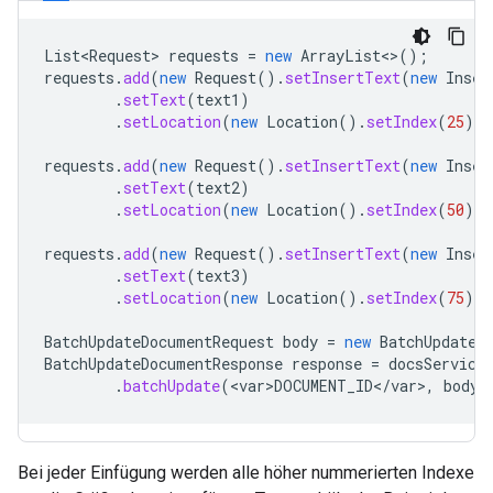
List<Request>
requests
=
new
ArrayList
<>
();
requests
.
add
(
new
Request
().
setInsertText
(
new
Inser
.
setText
(
text1
)
.
setLocation
(
new
Location
().
setIndex
(
25
).
s
requests
.
add
(
new
Request
().
setInsertText
(
new
Inser
.
setText
(
text2
)
.
setLocation
(
new
Location
().
setIndex
(
50
).
s
requests
.
add
(
new
Request
().
setInsertText
(
new
Inser
.
setText
(
text3
)
.
setLocation
(
new
Location
().
setIndex
(
75
).
s
BatchUpdateDocumentRequest
body
=
new
BatchUpdateD
BatchUpdateDocumentResponse
response
=
docsService
.
batchUpdate
(
<
var>DOCUMENT_ID
<
/
var
>
,
body
)
Bei jeder Einfügung werden alle höher nummerierten Indexe