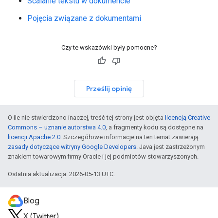
Scalanie tekstu w dokumencie
Pojęcia związane z dokumentami
Czy te wskazówki były pomocne?
Prześlij opinię
O ile nie stwierdzono inaczej, treść tej strony jest objęta
licencją Creative
Commons – uznanie autorstwa 4.0
, a fragmenty kodu są dostępne na
licencji Apache 2.0
. Szczegółowe informacje na ten temat zawierają
zasady dotyczące witryny Google Developers
. Java jest zastrzeżonym
znakiem towarowym firmy Oracle i jej podmiotów stowarzyszonych.
Ostatnia aktualizacja: 2026-05-13 UTC.
Blog
X (Twitter)