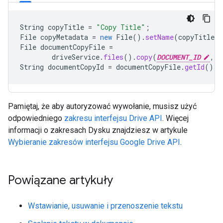
String
copyTitle
=
"Copy Title"
;
File
copyMetadata
=
new
File
().
setName
(
copyTitle
)
File
documentCopyFile
=
driveService
.
files
().
copy
(
DOCUMENT_ID
,
c
String
documentCopyId
=
documentCopyFile
.
getId
();
Pamiętaj, że aby autoryzować wywołanie, musisz użyć
odpowiedniego
zakresu interfejsu Drive API
. Więcej
informacji o zakresach Dysku znajdziesz w artykule
Wybieranie zakresów interfejsu Google Drive API
.
Powiązane artykuły
Wstawianie, usuwanie i przenoszenie tekstu