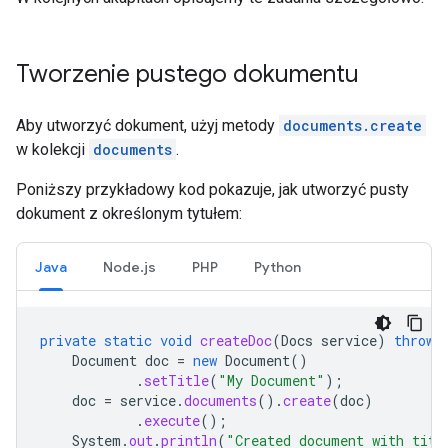
Tworzenie pustego dokumentu
Aby utworzyć dokument, użyj metody
documents.create
w kolekcji
documents
.
Poniższy przykładowy kod pokazuje, jak utworzyć pusty
dokument z określonym tytułem:
Java
Node.js
PHP
Python
private
static
void
createDoc
(
Docs
service
)
throws
Document
doc
=
new
Document
()
.
setTitle
(
"My Document"
);
doc
=
service
.
documents
().
create
(
doc
)
.
execute
();
System
.
out
.
println
(
"Created document with titl