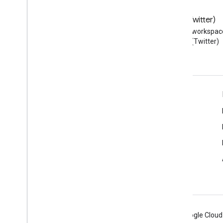
Blog
X (Twitter)
Przeczytaj bloga Google
Obserwuj @workspac
Workspace Developers
na X (Twitter)
Google Workspace dla programistów
Omówienie platformy
Usługi dla deweloperów
Informacje o wersjach
Pomoc dla programistów
Warunki usługi
Android
Chrome
Firebase
Google Cloud