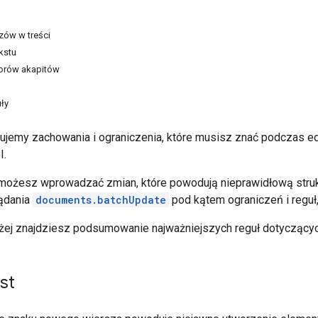
zów w treści
kstu
orów akapitów
ły
isujemy zachowania i ograniczenia, które musisz znać podczas 
I.
 możesz wprowadzać zmian, które powodują nieprawidłową stru
ądania
documents.batchUpdate
pod kątem ograniczeń i reguł
żej znajdziesz podsumowanie najważniejszych reguł dotyczącyc
st