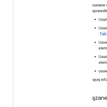
Usuwanie e
nieprawidł
Usun
Usun
Tab
Usuw
elem
Usun
elem
usuw
Więcej inf
Powiązane