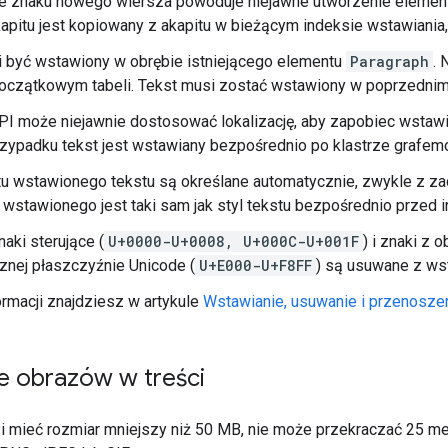
e znaku nowego wiersza powoduje niejawne utworzenie eleme
pitu jest kopiowany z akapitu w bieżącym indeksie wstawiania, 
i być wstawiony w obrębie istniejącego elementu
Paragraph
. 
oczątkowym tabeli. Tekst musi zostać wstawiony w poprzednim 
API może niejawnie dostosować lokalizację, aby zapobiec wstaw
zypadku tekst jest wstawiany bezpośrednio po klastrze grafem
tu wstawionego tekstu są określane automatycznie, zwykle z z
u wstawionego jest taki sam jak styl tekstu bezpośrednio przed
naki sterujące (
U+0000-U+0008, U+000C-U+001F
) i znaki z
znej płaszczyźnie Unicode (
U+E000-U+F8FF
) są usuwane z ws
ormacji znajdziesz w artykule
Wstawianie, usuwanie i przenoszen
e obrazów w treści
 mieć rozmiar mniejszy niż 50 MB, nie może przekraczać 25 meg