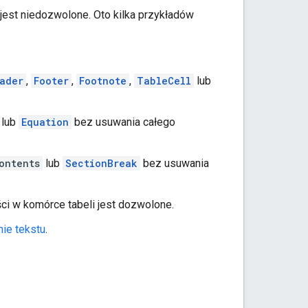
jest niedozwolone. Oto kilka przykładów
ader
,
Footer
,
Footnote
,
TableCell
lub
lub
Equation
bez usuwania całego
ontents
lub
SectionBreak
bez usuwania
ci w komórce tabeli jest dozwolone.
ie tekstu
.