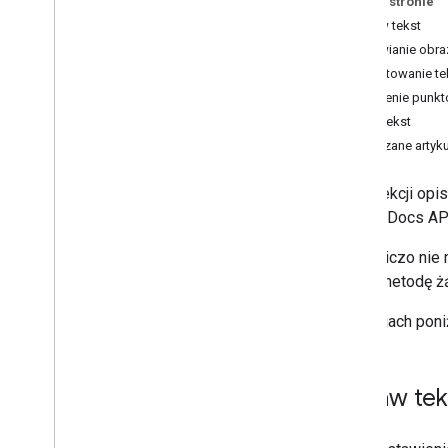
Na tej stronie
Wstaw tekst
Tworzenie dokumentów i zarządzanie
nimi
Wstawianie obra
Praca z kartami
Formatowanie te
Wstawianie
,
usuwanie i przenoszenie
Tworzenie punkt
tekstu
Usuń tekst
Scal tekst
Powiązane artyku
Formatuj tekst
Wstaw obrazy w tekście
W tej sekcji op
Praca z listami
Google Docs AP
Praca z tabelami
Praca z zakresami nazwanymi
Zasadniczo nie
Korzystanie z komentarzy i sugestii
każdą metodę ż
Używanie masek pól
W sekcjach poni
Instalowanie bibliotek klienta
Skonfiguruj zgodę OAuth
Wstaw tek
Sprawdzone metody
Rozwiązywanie problemów