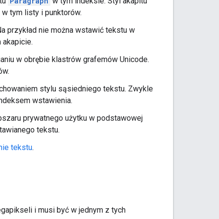
ntu
Paragraph
w tym indeksie. Styl akapitu
w tym listy i punktorów.
Na przykład nie można wstawić tekstu w
akapicie.
ianiu w obrębie klastrów grafemów Unicode.
ów.
achowaniem stylu sąsiedniego tekstu. Zwykle
 indeksem wstawienia.
 obszaru prywatnego użytku w podstawowej
tawianego tekstu.
ie tekstu
.
apikseli i musi być w jednym z tych