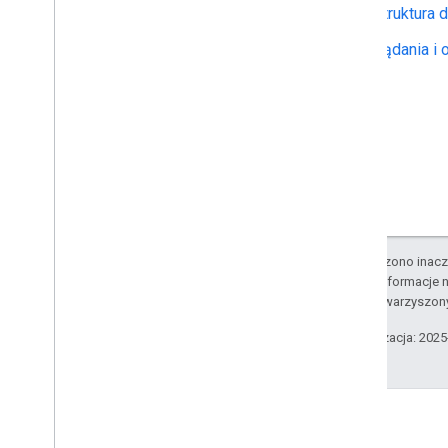
Struktura
Żądania i
O ile nie stwierdzono inacze
Szczegółowe informacje n
podmiotów stowarzyszon
Ostatnia aktualizacja: 202