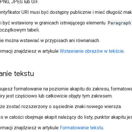
PNG, JPEG lub GIF.
ntyfikator URI musi być dostępny publicznie i mieć długość ma
i być wstawiony w granicach istniejącego elementu
Paragraph
oczątkowym tabeli.
ie można wstawiać w przypisach ani równaniach.
ormacji znajdziesz w artykule
Wstawianie obrazów w tekście
.
nie tekstu
sujesz formatowanie na poziomie akapitu do zakresu, formato
tóry jest częściowo lub całkowicie objęty tym zakresem.
że zostać rozszerzony o sąsiednie znaki nowego wiersza.
es w całości obejmuje akapit należący do listy, punktor akapitu je
ormacji znajdziesz w artykule
Formatowanie tekstu
.