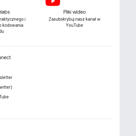
labs
Pliki wideo
praktycznego i
Zasubskrybuj nasz kanał w
o kodowania
YouTube
du
nect
letter
witter)
Tube