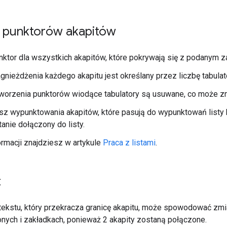
 punktorów akapitów
ktor dla wszystkich akapitów, które pokrywają się z podanym 
nieżdżenia każdego akapitu jest określany przez liczbę tabulat
orzenia punktorów wiodące tabulatory są usuwane, co może zmi
asz wypunktowania akapitów, które pasują do wypunktowań list
tanie dołączony do listy.
ormacji znajdziesz w artykule
Praca z listami
.
t
tekstu, który przekracza granicę akapitu, może spowodować zmia
ych i zakładkach, ponieważ 2 akapity zostaną połączone.