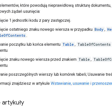
lementów, które powodują nieprawidłową strukturę dokumentu, 
owych żądań usunięcia:
ięcie 1 jednostki kodu z pary zastępczej.
ięcie ostatniego znaku nowego wiersza w przypadku
Body
,
He
leOfContents
.
anie początku lub końca elementu
Table
,
TableOfContents
entu.
ięcie znaku nowego wiersza przed znakiem
Table
,
TableOfC
entu.
anie poszczególnych wierszy lub komórek tabeli; Usuwanie treś
ormacji znajdziesz w artykule
Wstawianie, usuwanie i przenoszen
 artykuły