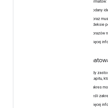
formatów: 
Podany ide
Obraz mus
indeksie p
Obrazów n
Więcej inf
Formatowa
Gdy zasto
akapitu, k
Zakres mo
Jeśli zakr
Więcej inf