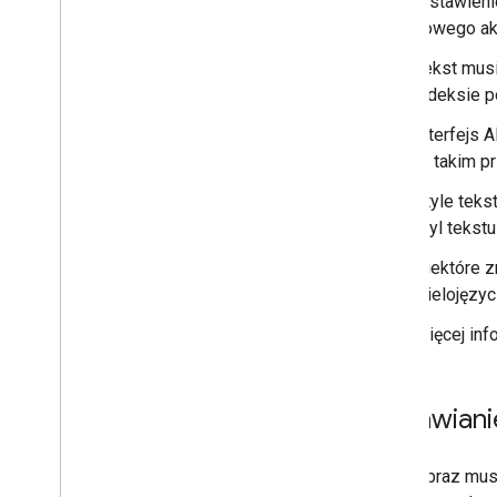
Wstawieni
nowego aka
Rozszerzanie i automatyzacja
Tekst mus
Dodatki
indeksie p
Apps Script
Interfejs 
W takim pr
Style teks
styl tekst
Niektóre z
wielojęzyc
Więcej inf
Wstawiani
Obraz musi