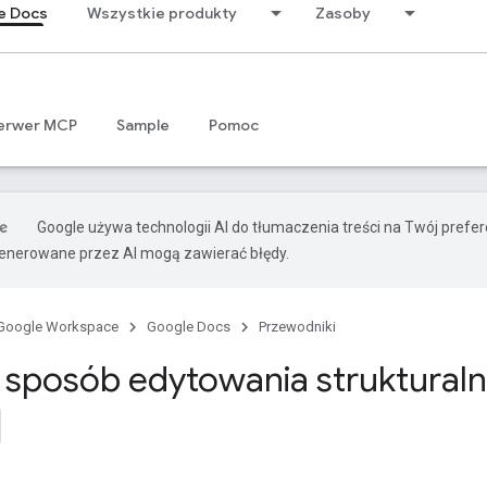
e Docs
Wszystkie produkty
Zasoby
erwer MCP
Sample
Pomoc
Google używa technologii AI do tłumaczenia treści na Twój prefe
nerowane przez AI mogą zawierać błędy.
Google Workspace
Google Docs
Przewodniki
i sposób edytowania struktural