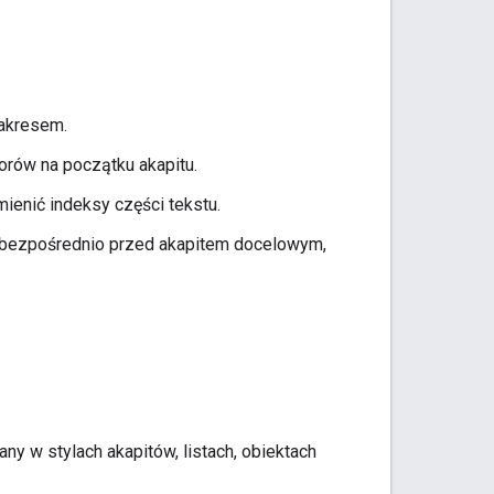
zakresem.
orów na początku akapitu.
enić indeksy części tekstu.
y bezpośrednio przed akapitem docelowym,
ny w stylach akapitów, listach, obiektach