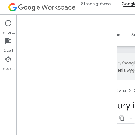
Strona główna
Googl
Workspace
Google Docs
Informacje
Przegląd
Przewodniki
Materiały referencyjne
S
Czat
Interfejs API
Tłumaczenia wyge
Docs API
Przegląd
Strona główna
Rozpocznij
Pojęcia
Reguły 
Dokument
Struktura dokumentu
Żądania i odpowiedzi
Edytuj reguły i działanie