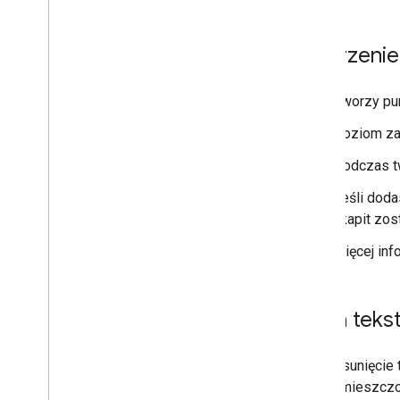
Tworzenie
Tworzy pun
Poziom zag
Podczas tw
Jeśli dod
akapit zos
Więcej inf
Usuń teks
Usunięcie 
umieszczon