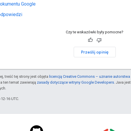
 dokumentu Google
 odpowiedzi
Czy te wskazówki były pomocne?
Prześlij opinię
j, treść tej strony jest objęta
licencją Creative Commons – uznanie autorstwa 
a ten temat zawierają
zasady dotyczące witryny Google Developers
. Java je
ych.
5-12-16 UTC.