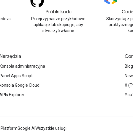
Próbki kodu
Code
edevs
Przejrzyj nasze przykładowe
Skorzystaj z 
aplikacje lub skopiuj je, aby
praktyczneg
stworzyć własne
ko
Narzędzia
Con
Konsola administracyjna
Blog
Panel Apps Script
News
konsola Google Cloud
X (T
APIs Explorer
You
 Platform
Google AI
Wszystkie usługi