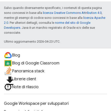
Salvo quando diversamente specificato, i contenuti di questa pagina
sono concessi in base alla
licenza Creative Commons Attribution 4.0
,
mentre gli esempi di codice sono concessi in base alla
licenza Apache
2.0
. Per ulteriori dettagli, consulta le
norme del sito di Google
Developers
. Java è un marchio registrato di Oracle e/o delle sue
consociate.
Ultimo aggiornamento 2026-04-23 UTC.
Blog
Blog di Google Classroom
Panoramica stack
file_download
Librerie client
Note di rilascio
Google Workspace per sviluppatori