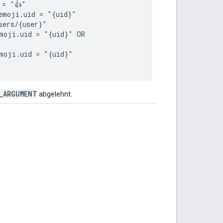
= "👍"

emoji.uid = "{uid}"

ers/{user}"

moji.uid = "{uid}" OR

moji.uid = "{uid}"

_ARGUMENT
abgelehnt.