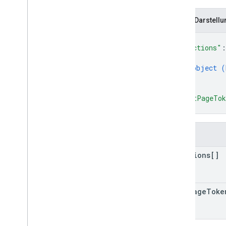
JSON-Darstellu
{
"reactions"
:
{
object (
}
]
,
"nextPageTo
}
Felder
reactions[]
next
Page
Toke