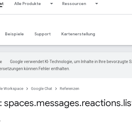
at
Alle Produkte
Ressourcen
Beispiele
Support
Kartenerstellung
Google verwendet KI-Technologie, um Inhalte in Ihre bevorzugte 
ersetzungen können Fehler enthalten.
le Workspace
Google Chat
Referenzen
 spaces
.
messages
.
reactions
.
lis
e