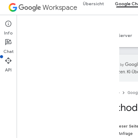
Übersicht
Google Ch
Workspace
Google Chat
Info
Übersicht
Leitfäden
Referenzen
MCP-Server
Chat
API
übersetzen. KI-Üb
Übersicht
RPC-Referenz
Startseite
Goog
REST-Referenz
Übersicht
Method:
REST-Ressourcen
custom
Emojis
Auf dieser Seit
media
HTTP-Anfrage
Bereiche