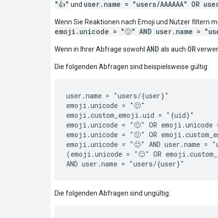
"👍"
user.name = "users/AAAAAA" OR use
und
Wenn Sie Reaktionen nach Emoji und Nutzer filtern 
emoji.unicode = "🙂" AND user.name = "us
AND
OR
Wenn in Ihrer Abfrage sowohl
als auch
verwen
Die folgenden Abfragen sind beispielsweise gültig:
user.name = "users/{user}"

emoji.unicode = "🙂"

emoji.custom_emoji.uid = "{uid}"

emoji.unicode = "🙂" OR emoji.unicode =
emoji.unicode = "🙂" OR emoji.custom_e
emoji.unicode = "🙂" AND user.name = "u
(emoji.unicode = "🙂" OR emoji.custom_
Die folgenden Abfragen sind ungültig: