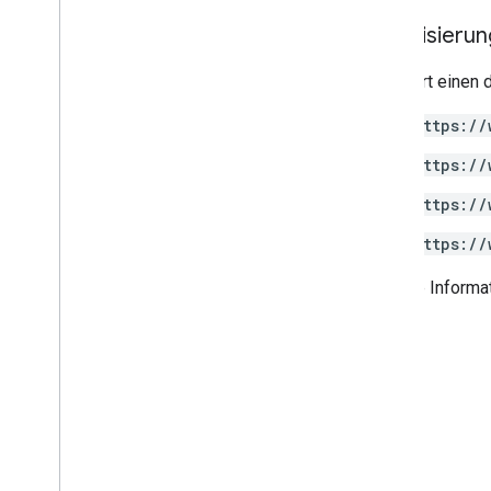
Autorisieru
Erfordert einen 
https://
https://
https://
https://
Weitere Informa