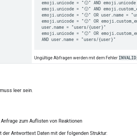
emoji.unicode = "🙂" AND emoji.unicode 
emoji.unicode = "🙂" AND emoji.custom_
emoji.unicode = "🙂" OR user.name = "us
emoji.unicode = "🙂" OR emoji.custom_e
user.name = "users/{user}"

emoji.unicode = "🙂" OR emoji.custom_e
INVALID
Ungültige Abfragen werden mit dem Fehler
muss leer sein.
e Anfrage zum Auflisten von Reaktionen
lt der Antworttext Daten mit der folgenden Struktur: