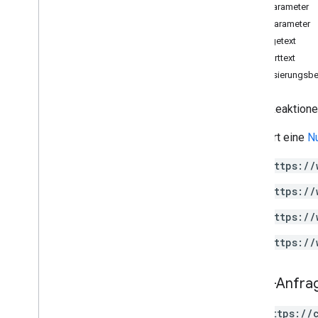
Pfadparameter
Gruppenbereiche
.
members
Suchparameter
spaces
.
message
Pins
Anfragetext
Gruppenbereiche
.
Nachrichten
Antworttext
Gruppenbereiche
.
messages
.
attachments
Autorisierungsbe
Gruppenbereiche
.
Nachrichten
.
Reaktionen
Listet Reaktione
Übersicht
create
Erfordert eine
Nu
delete
https://
list
spaces
.
space
Events
https://
users
.
availability
https://
users
.
sections
users
.
sections
.
items
https://
users
.
spaces
users
.
spaces
.
space
Notification
HTTP-Anfra
Setting
users
.
spaces
.
threads
GET https://