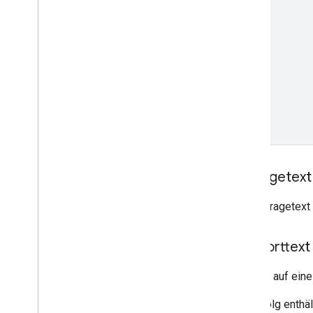
Anfragetext
Der Anfragetext 
Antworttext
Antwort auf ein
Bei Erfolg enthä