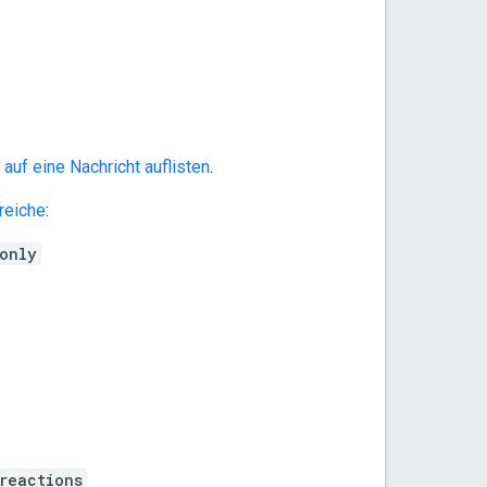
auf eine Nachricht auflisten
.
reiche
:
only
reactions