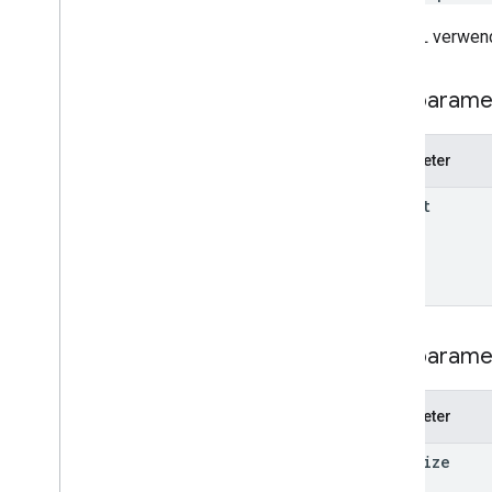
Typen
Die URL verwend
App
Command
Type
Chat-App-Crawler
Dialogereignistyp
Pfadparame
Drive
Data
Ref
Emoji
Parameter
Veranstaltung
Event
Type
parent
Host-App
Section
Item
Nutzer
Limits und Kontingente
Suchparame
Parameter
page
Size