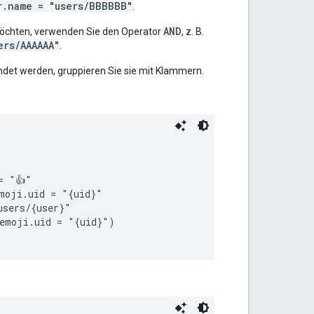
r.name = "users/BBBBBB"
.
AND
möchten, verwenden Sie den Operator
, z. B.
ers/AAAAAA"
.
det werden, gruppieren Sie sie mit Klammern.
 "👍"

moji.uid = "{uid}"

sers/{user}"

emoji.uid = "{uid}")
