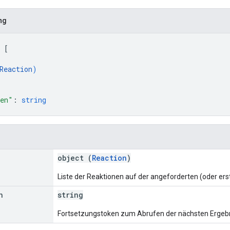
ng
 
[
Reaction
)
ken"
: 
string
object (
Reaction
)
Liste der Reaktionen auf der angeforderten (oder erst
n
string
Fortsetzungstoken zum Abrufen der nächsten Ergebnisse