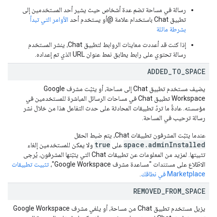
رسالة في مساحة تضم عدة أشخاص حيث يشير أحد المستخدمين إلى
تطبيق Chat باستخدام علامة @أو يستخدم أحد
الأوامر التي تبدأ
بشرطة مائلة
إذا كنت قد أعددت معاينات الروابط لتطبيق Chat، ينشر المستخدم
رسالة تحتوي على رابط يطابق نمط عنوان URL الذي تم إعداده.
ADDED
_
TO
_
SPACE
يضيف مستخدم تطبيق Chat إلى مساحة، أو يثبّت مشرف Google
Workspace تطبيق Chat في مساحات الرسائل المباشرة للمستخدمين في
مؤسسته. عادةً ما تردّ تطبيقات المحادثة على حدث التفاعل هذا من خلال نشر
رسالة ترحيب في المساحة.
عندما يثبّت المشرفون تطبيقات Chat، يتم ضبط الحقل
true
space.adminInstalled
على
ولا يمكن للمستخدمين إلغاء
تثبيتها. لمزيد من المعلومات عن تطبيقات Chat التي يثبّتها المشرفون، يُرجى
الاطّلاع على مستندات "مساعدة مشرف Google Workspace"،
تثبيت تطبيقات
Marketplace في نطاقك
.
REMOVED
_
FROM
_
SPACE
يزيل مستخدم تطبيق Chat من مساحة، أو يلغي مشرف Google Workspace