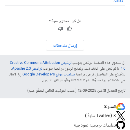
.
Chat
هل كان المحتوى مفيدًا؟
إرسال ملاحظات
إنّ محتوى هذه الصفحة مرخّص بموجب
ترخيص Creative Commons Attribution
4.0‏
ما لم يُنصّ على خلاف ذلك، ونماذج الرموز مرخّصة بموجب
ترخيص Apache 2.0‏
.
للاطّلاع على التفاصيل، يُرجى مراجعة
سياسات موقع Google Developers‏
. إنّ Java
هي علامة تجارية مسجَّلة لشركة Oracle و/أو شركائها التابعين.
تاريخ التعديل الأخير: 2025-09-12 (حسب التوقيت العالمي المتفَّق عليه)
المدونة
‫X ‏(Twitter سابقًا)
تعليمات برمجية نموذجية