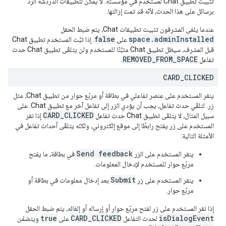
تثبيت تطبيق Chat لمستخدم في مؤسسته. لا يمكن لتطبيقات الدردشة الرد
برسائل على هذا الحدث، لأنّه قد تمت إزالتها.
عندما يلغي المشرفون تثبيت تطبيقات Chat، يتم ضبط الحقل
false
space.adminInstalled
على
. إذا ثبَّت المستخدم تطبيق Chat
قبل المشرف، سيظل تطبيق Chat مثبَّتًا للمستخدم ولن يتلقّى تطبيق Chat حدث
REMOVED_FROM_SPACE
تفاعل
.
CARD
_
CLICKED
ينقر المستخدم على عنصر تفاعلي في بطاقة أو مربّع حوار من تطبيق Chat، مثل
زر. لتلقّي حدث تفاعل، يجب أن يؤدي الزر إلى تفاعل آخر مع تطبيق Chat. على
CARD_CLICKED
سبيل المثال، لا يتلقّى تطبيق Chat حدث تفاعل
إذا نقر
المستخدم على زر يفتح رابطًا إلى موقع إلكتروني، ولكنّه يتلقّى أحداث تفاعل في
الأمثلة التالية:
Send feedback
ينقر المستخدم على الزر
في بطاقة، ما يفتح
مربّع حوار للمستخدم لإدخال المعلومات.
Submit
ينقر المستخدم على زر
بعد إدخال معلومات في بطاقة أو
مربّع حوار.
إذا نقر المستخدم على زر لفتح مربّع حوار أو إرساله أو إلغائه، يتم ضبط الحقل
true
CARD_CLICKED
isDialogEvent
لحدث التفاعل
على
ويتضمّن