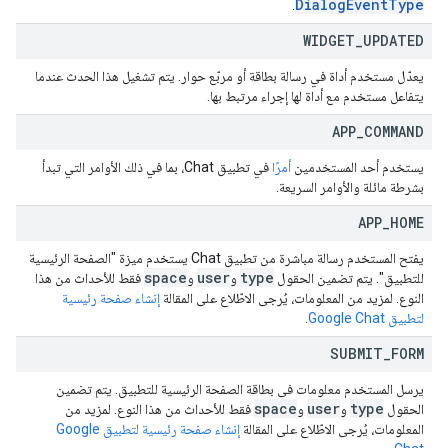
DialogEventType
.
WIDGET
_
UPDATED
يعدّل مستخدم أداة في رسالة بطاقة أو مربّع حوار. يتم تشغيل هذا الحدث عندما
يتفاعل مستخدم مع أداة لها إجراء مرتبط بها.
APP
_
COMMAND
يستخدم أحد المستخدمين
أمرًا
في تطبيق Chat، بما في ذلك الأوامر التي تبدأ
بشرطة مائلة والأوامر السريعة.
APP
_
HOME
يفتح المستخدم رسالة مباشرة من تطبيق Chat يستخدم ميزة "الصفحة الرئيسية
space
user
type
للتطبيق". يتم تضمين الحقول
و
و
فقط للأحداث من هذا
النوع. لمزيد من المعلومات، يُرجى الاطّلاع على المقالة
إنشاء صفحة رئيسية
لتطبيق Google Chat
.
SUBMIT
_
FORM
يرسل المستخدم معلومات في بطاقة الصفحة الرئيسية للتطبيق. يتم تضمين
space
user
type
الحقول
و
و
فقط للأحداث من هذا النوع. لمزيد من
المعلومات، يُرجى الاطّلاع على المقالة
إنشاء صفحة رئيسية لتطبيق Google