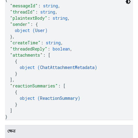
"messageId"
: 
string
,
"threadId"
: 
string
,
"plaintextBody"
: 
string
,
"sender"
: 
{
object (
User
)
}
,
"createTime"
: 
string
,
"threadedReply"
: 
boolean
,
"attachments"
: 
[
{
object (
ChatAttachmentMetadata
)
}
]
,
"reactionSummaries"
: 
[
{
object (
ReactionSummary
)
}
]
}
ক্ষেত্র