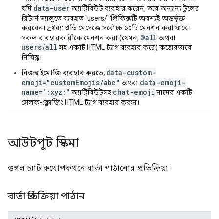
data-user
যদি
অ্যাট্রিবিউট ব্যবহার করেন, তবে অন্যান্য টুলের
রিটার্ন ভ্যালুতে ব্যবহৃত `users/` প্রিফিক্সটি অবশ্যই অন্তর্ভুক্ত
করবেন। দ্রষ্টব্য: প্রতি মেসেজে সর্বোচ্চ ১০টি মেনশন করা যাবে।
@all
সকল ব্যবহারকারীকে মেনশন করা (যেমন,
অথবা
users/all
সহ একটি HTML ট্যাগ ব্যবহার করে) কঠোরভাবে
নিষিদ্ধ।
data-custom-
নিজস্ব ইমোজি ব্যবহার করতে,
emoji="customEmojis/abc"
data-emoji-
অথবা
name=":xyz:"
chat-emoji
অ্যাট্রিবিউটসহ
নামের একটি
সেলফ-ক্লোজিং HTML ট্যাগ ব্যবহার করুন।
আউটপুট স্কিমা
গুগল চ্যাট কথোপকথনে বার্তা পাঠানোর প্রতিক্রিয়া।
বার্তা প্রতিক্রিয়া পাঠান