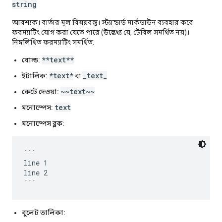
string
আবশ্যক। বার্তার মূল বিষয়বস্তু। স্ট্যান্ডার্ড মার্কডাউন ব্যবহার করে
ফরম্যাটিং যোগ করা যেতে পারে (উল্লেখ্য যে, টেবিল সমর্থিত নয়)।
নিম্নলিখিত ফরম্যাটিং সমর্থিত:
**text**
বোল্ড:
*text*
_text_
ইটালিক:
বা
~~text~~
কেটে দেওয়া:
text
মনোস্পেস:
মনোস্পেস ব্লক:
```

line 1

line 2

বুলেট তালিকা: