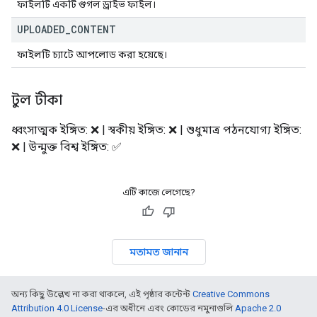
ফাইলটি একটি গুগল ড্রাইভ ফাইল।
UPLOADED
_
CONTENT
ফাইলটি চ্যাটে আপলোড করা হয়েছে।
টুল টীকা
ধ্বংসাত্মক ইঙ্গিত: ❌ | স্বকীয় ইঙ্গিত: ❌ | শুধুমাত্র পঠনযোগ্য ইঙ্গিত:
❌ | উন্মুক্ত বিশ্ব ইঙ্গিত: ✅
এটি কাজে লেগেছে?
মতামত জানান
অন্য কিছু উল্লেখ না করা থাকলে, এই পৃষ্ঠার কন্টেন্ট
Creative Commons
Attribution 4.0 License
-এর অধীনে এবং কোডের নমুনাগুলি
Apache 2.0