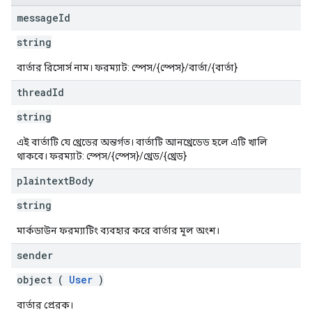
message
Id
string
বার্তার রিসোর্স নাম। ফরম্যাট: স্পেস/{স্পেস}/বার্তা/{বার্তা}
thread
Id
string
এই বার্তাটি যে থ্রেডের অন্তর্গত। বার্তাটি আনথ্রেডেড হলে এটি খালি
থাকবে। ফরম্যাট: স্পেস/{স্পেস}/থ্রেড/{থ্রেড}
plaintext
Body
string
মার্কডাউন ফরম্যাটিং ব্যবহার করে বার্তার মূল অংশ।
sender
object (
User
)
বার্তার প্রেরক।