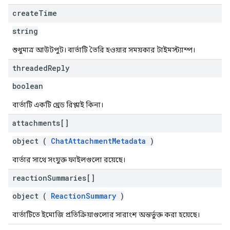
create
Time
string
শুধুমাত্র আউটপুট। বার্তাটি তৈরি হওয়ার সময়কার টাইমস্ট্যাম্প।
threaded
Reply
boolean
বার্তাটি একটি থ্রেড রিপ্লাই কিনা।
attachments[]
object (
ChatAttachmentMetadata
)
বার্তার সাথে সংযুক্ত ফাইলগুলো রয়েছে।
reaction
Summaries[]
object (
ReactionSummary
)
বার্তাটিতে ইমোজি প্রতিক্রিয়াগুলোর সারাংশ অন্তর্ভুক্ত করা হয়েছে।