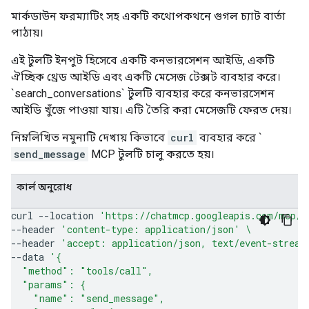
মার্কডাউন ফরম্যাটিং সহ একটি কথোপকথনে গুগল চ্যাট বার্তা
পাঠায়।
এই টুলটি ইনপুট হিসেবে একটি কনভারসেশন আইডি, একটি
ঐচ্ছিক থ্রেড আইডি এবং একটি মেসেজ টেক্সট ব্যবহার করে।
`search_conversations` টুলটি ব্যবহার করে কনভারসেশন
আইডি খুঁজে পাওয়া যায়। এটি তৈরি করা মেসেজটি ফেরত দেয়।
নিম্নলিখিত নমুনাটি দেখায় কিভাবে
curl
ব্যবহার করে `
send_message
MCP টুলটি চালু করতে হয়।
কার্ল অনুরোধ
curl
--location
'https://chatmcp.googleapis.com/mcp/v
--header
'content-type: application/json'
\
--header
'accept: application/json, text/event-stream
--data
'{
  "method": "tools/call",
  "params": {
    "name": "send_message",