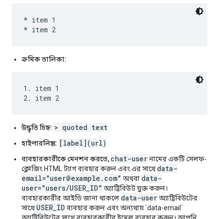
* item 1

ক্রমিক তালিকা:
1. item 1

> quoted text
উদ্ধৃতি চিহ্ন:
[label](url)
হাইপারলিঙ্ক:
chat-user
ব্যবহারকারীকে মেনশন করতে,
নামের একটি সেলফ-
data-
ক্লোজিং HTML ট্যাগ ব্যবহার করুন এবং এর সাথে
email="user@example.com"
data-
অথবা
user="users/USER_ID"
অ্যাট্রিবিউট যুক্ত করুন।
data-user
ব্যবহারকারীর আইডি জানা থাকলে
অ্যাট্রিবিউটের
USER_ID
সাথে
ব্যবহার করুন এবং অন্যথায় `data-email`
অ্যাট্রিবিউটের সাথে ব্যবহারকারীর ইমেল ব্যবহার করুন। আপনি