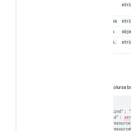
type
str
address
str
params
obj
params
.
str
ttl
Yanıt
Başarılı olursa 
{

  "kind": "
  "id": 
str
  "resource
  "resource