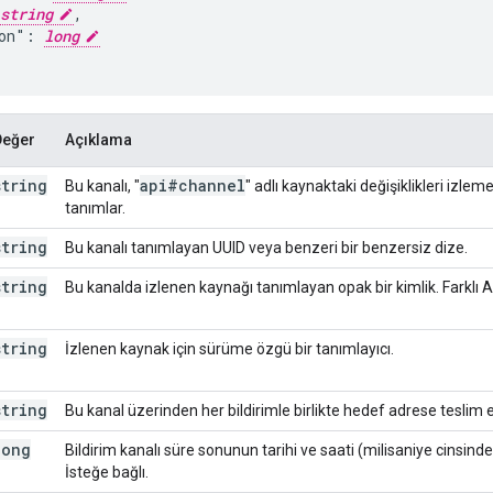
string
,

on": 
long
Değer
Açıklama
string
api#channel
Bu kanalı, "
" adlı kaynaktaki değişiklikleri izleme
tanımlar.
string
Bu kanalı tanımlayan UUID veya benzeri bir benzersiz dize.
string
Bu kanalda izlenen kaynağı tanımlayan opak bir kimlik. Farklı A
string
İzlenen kaynak için sürüme özgü bir tanımlayıcı.
string
Bu kanal üzerinden her bildirimle birlikte hedef adrese teslim ed
long
Bildirim kanalı süre sonunun tarihi ve saati (milisaniye cinsind
İsteğe bağlı.