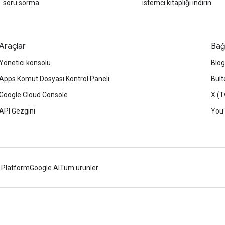
soru sorma
istemci kitaplığı indirin
Araçlar
Bağ
Yönetici konsolu
Blog
Apps Komut Dosyası Kontrol Paneli
Bült
Google Cloud Console
X (T
API Gezgini
You
 Platform
Google AI
Tüm ürünler