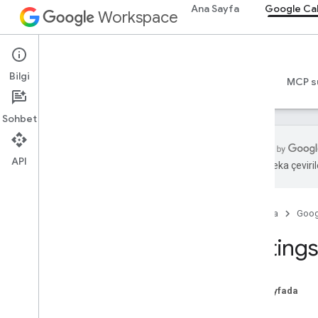
Ana Sayfa
Google Ca
Workspace
Google Calendar
Bilgi
Genel bakış
Rehberler
Başvuru Kaynakları
MCP s
Sohbet
API
Yapay zeka çevirile
Calendar API
v3
Ana Sayfa
Goog
Kaynak özeti
Acl
Setting
Takvim Listesi
Takvimler
Kanallar
Bu sayfada
Renkler
İstek