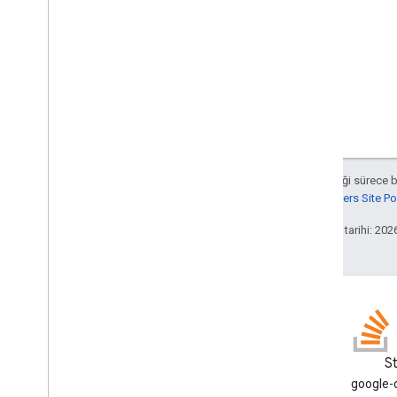
Aksi belirtilmediği sürece 
Google Developers Site Poli
Son güncelleme tarihi: 202
Blog
S
Google Workspace Developers
google-c