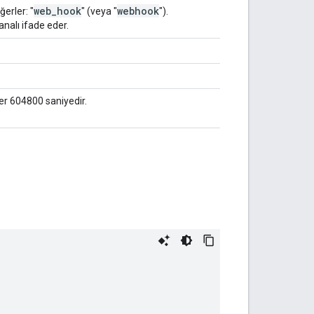
web
_
hook
webhook
erler: "
" (veya "
").
kanalı ifade eder.
.
ğer 604800 saniyedir.