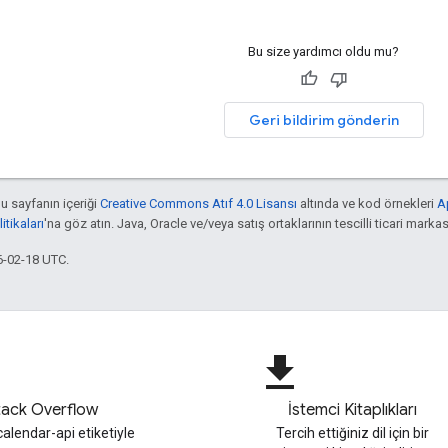
Bu size yardımcı oldu mu?
Geri bildirim gönderin
bu sayfanın içeriği
Creative Commons Atıf 4.0 Lisansı
altında ve kod örnekleri
A
tikaları
'na göz atın. Java, Oracle ve/veya satış ortaklarının tescilli ticari markas
6-02-18 UTC.
file_download
tack Overflow
İstemci Kitaplıkları
alendar-api etiketiyle
Tercih ettiğiniz dil için bir