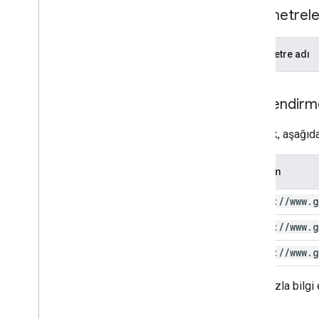
Parametrele
Parametre adı
Yetkilendir
Bu istek, aşağıda
Kapsam
https:
/
/
www
.
g
https:
/
/
www
.
g
https:
/
/
www
.
g
Daha fazla bilgi