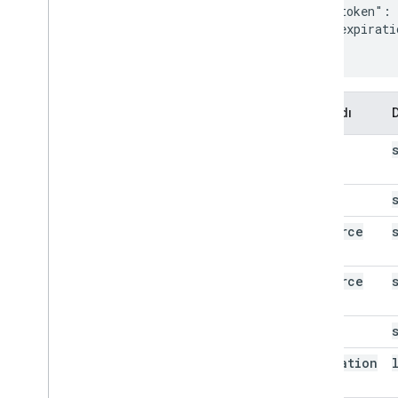
  "token": 
  "expirati
}
Mülk adı
kind
id
resource
Id
resource
Uri
token
expiration