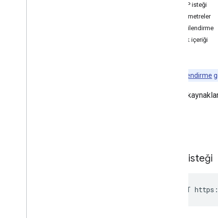
Etkinlikler
HTTP isteği
Uygun
/
Meşgul
Parametreler
Ayarlar
Yetkilendirme
Genel Bakış
İstek içeriği
get
Yanıt
list
kol saati
Not:
Yetkilendirme
ge
İstemci Kitaplıkları
Ayarlar kaynaklar
Kullanım sınırları
İstek
HTTP isteği
POST https: