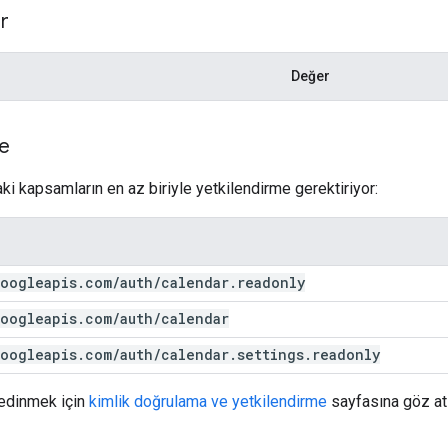
r
Değer
me
ki kapsamların en az biriyle yetkilendirme gerektiriyor:
oogleapis
.
com
/
auth
/
calendar
.
readonly
oogleapis
.
com
/
auth
/
calendar
oogleapis
.
com
/
auth
/
calendar
.
settings
.
readonly
 edinmek için
kimlik doğrulama ve yetkilendirme
sayfasına göz atı