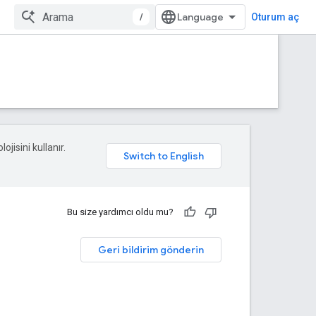
/
Oturum aç
ojisini kullanır.
Bu size yardımcı oldu mu?
Geri bildirim gönderin