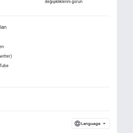
değişikliklerini görün
lan
en
witter)
Tube