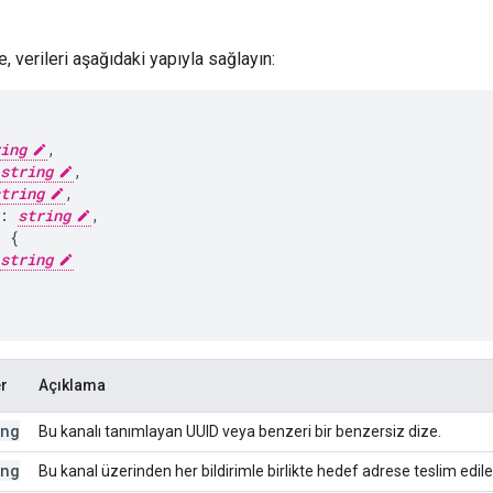
 verileri aşağıdaki yapıyla sağlayın:
ing
,
string
,
tring
,
:
string
,
:
string
r
Açıklama
ing
Bu kanalı tanımlayan UUID veya benzeri bir benzersiz dize.
ing
Bu kanal üzerinden her bildirimle birlikte hedef adrese teslim edilen