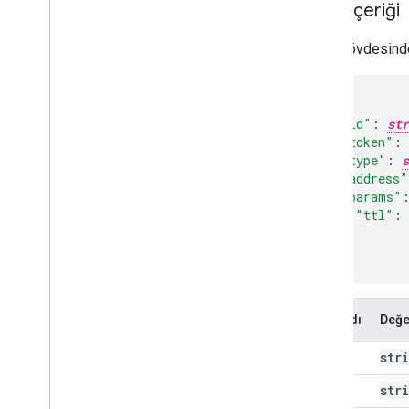
İstek içeriği
İstek gövdesinde,
"id"
:
str
"token"
:
"type"
:
s
"address"
"params"
"ttl"
:
}

}
Mülk adı
Değe
id
str
token
str