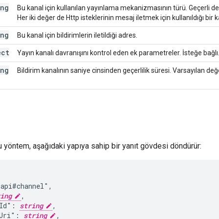
ing
Bu kanal için kullanılan yayınlama mekanizmasının türü. Geçerli değ
Her iki değer de Http isteklerinin mesaj iletmek için kullanıldığı bir 
ing
Bu kanal için bildirimlerin iletildiği adres.
ect
Yayın kanalı davranışını kontrol eden ek parametreler. İsteğe bağlı
ing
Bildirim kanalının saniye cinsinden geçerlilik süresi. Varsayılan de
bu yöntem, aşağıdaki yapıya sahip bir yanıt gövdesi döndürür:
api#channel",

ing
,

Id": 
string
,

Uri": 
string
,
