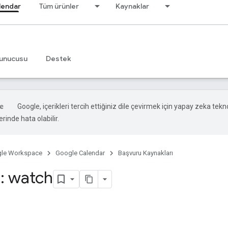
lendar
Tüm ürünler
Kaynaklar
unucusu
Destek
Google, içerikleri tercih ettiğiniz dile çevirmek için yapay zeka teknol
rinde hata olabilir.
le Workspace
Google Calendar
Başvuru Kaynakları
s: watch