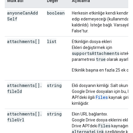
Mülk adı
Değer
Açıklama
"date"
:
date
,
"dateTime"
:
datetime
,
anyone
Can
Add
boolean
Herkesin etkinliğe kendi kendini 
"timeZone"
:
string
Self
edip edemeyeceği (kullanımdan
}
,
kaldırıldı). İsteğe bağlı. Varsayıl
"end"
:
False'tur.
"date"
:
date
,
"dateTime"
:
datetime
,
attachments[]
list
Etkinliğin dosya ekleri
"timeZone"
:
string
Ekleri değiştirmek için
}
,
supportsAttachments
istek
"endTimeUnspecified"
:
boolean
,
true
parametresi
olarak ayarlan
"recurrence"
:
[
string
Etkinlik başına en fazla 25 ek olabi
],
"recurringEventId"
:
string
,
attachments[]
.
string
Ekli dosyanın kimliği. Salt okunur.
"originalStartTime"
:
file
Id
Google Drive dosyaları için bu, Dr
"date"
:
date
,
Files
API'deki ilgili
kaynak girişi
"dateTime"
:
datetime
,
kimliğidir.
"timeZone"
:
string
}
,
attachments[]
.
string
Ekin URL bağlantısı.
"transparency"
:
string
,
file
Url
Google Drive dosya eklerini eklem
"visibility"
:
string
,
Files
Drive API'deki
kaynağının
"iCalUID"
:
string
,
alternateLink
özelliğinde kull