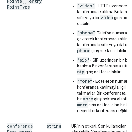
Points[]
.
entry
"video"
- HTTP üzerinden
Point
Type
konferansa katılma Bir konfe
video
sıfır veya bir
giriş nokt
olabilir.
"phone"
: Telefon numarası
çevirerek konferansa katılma.
konferansta sıfır veya daha f
phone
giriş noktası olabilir.
"sip"
- SIP üzerinden bir ko
katılma Bir konferansta sıfır v
sip
giriş noktası olabilir.
"more"
- Ek telefon numarala
konferansa katılmayla ilgili di
talimatlar. Bir konferansta sıf
more
bir
giriş noktası olabilir.
more
giriş noktası olan bir k
geçerli bir konferans değildir.
conference
string
URI'nin etiketi. Son kullanıcılar t
Data
.
entry