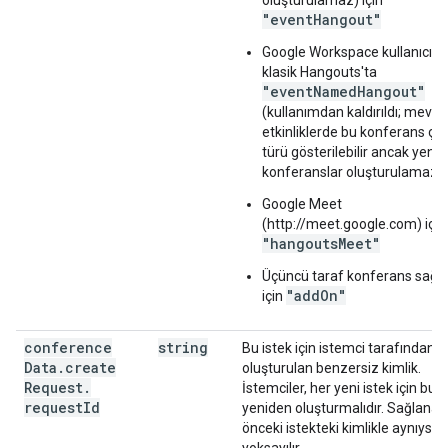
oluşturulamaz) için
"eventHangout"
Google Workspace kullanıcıları
klasik Hangouts'ta
"eventNamedHangout"
(kullanımdan kaldırıldı; mevcu
etkinliklerde bu konferans ç
türü gösterilebilir ancak yeni
konferanslar oluşturulamaz)
Google Meet
(http://meet.google.com) için
"hangoutsMeet"
Üçüncü taraf konferans sağlay
"addOn"
için
conference
string
Bu istek için istemci tarafından
Data
.
create
oluşturulan benzersiz kimlik.
Request
.
İstemciler, her yeni istek için bu k
request
Id
yeniden oluşturmalıdır. Sağlanan 
önceki istekteki kimlikle aynıysa 