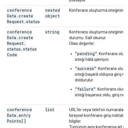
yoksayılır.
conference
nested
Konferans oluşturma isteğinin 
Data
.
create
object
Request
.
status
conference
string
Konferans oluşturma isteğinin 
Data
.
create
durumu. Salt okunur.
Request
.
Olası değerler:
status
.
status
"pending"
: Konferans oluş
Code
isteği hâlâ işleniyor.
"success"
: Konferans oluş
isteği başarılı olduysa giriş no
doldurulur.
"failure"
: Konferans oluş
isteği başarısız oldu, giriş nok
conference
list
URL'ler veya telefon numaraları g
Data
.
entry
bireysel konferans giriş noktalarıyl
Points[]
bilgiler.
Tümünün aynı konferansa ait ol