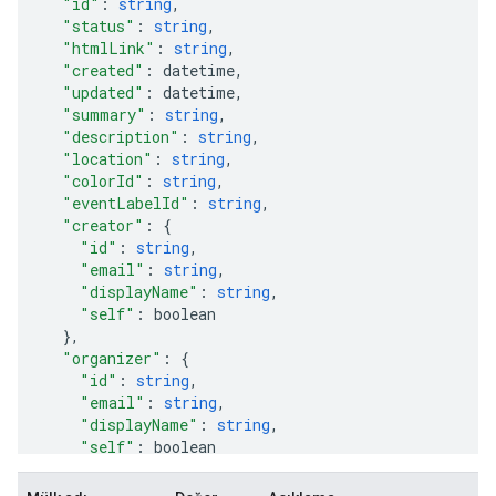
"id"
:
string
,
"status"
:
string
,
"htmlLink"
:
string
,
"created"
:
datetime
,
"updated"
:
datetime
,
"summary"
:
string
,
"description"
:
string
,
"location"
:
string
,
"colorId"
:
string
,
"eventLabelId"
:
string
,
"creator"
:
"id"
:
string
,
"email"
:
string
,
"displayName"
:
string
,
"self"
:
boolean
}
,
"organizer"
:
"id"
:
string
,
"email"
:
string
,
"displayName"
:
string
,
"self"
:
boolean
}
,
"start"
: