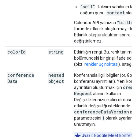
"self"
: Takvim sahibinin ken
contact
doğum günü.
olama
"birthda
Calendar API yalnızca
türünde etkinlik oluşturmayı dest
Etkinlik oluşturulduktan sonra tü
değiştirilemez.
color
Id
string
Etkinliğin rengi. Bu, renk tanımın
bölümündeki bir girişi ifade eden 
(bkz.
renkler uç noktası
). İsteğe b
conference
nested
Konferansla ilgili bilgiler (ör. Go
Data
object
konferansı ayrıntıları). Yeni konf
creat
ayrıntıları oluşturmak için
Request
alanını kullanın.
Değişikliklerinizin kalıcı olması iç
etkinlik değişikliği isteklerinde
conference
Data
Version
ist
1
parametresini
olarak ayarlama
unutmayın.
Uyarı:
Google Meet konferan