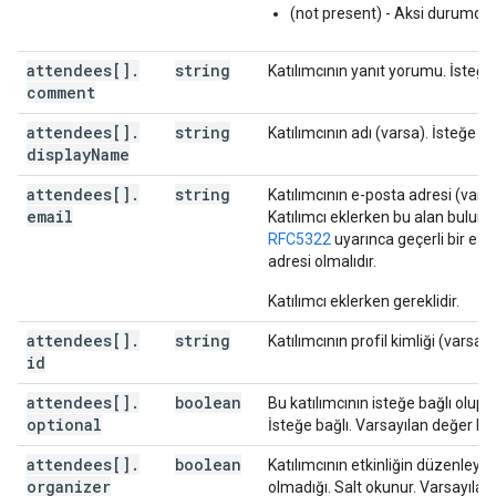
"password"
:
string
(not present) - Aksi durumda.
],
attendees[]
.
string
Katılımcının yanıt yorumu. İsteğe 
"conferenceSolution"
:
comment
"key"
:
"type"
:
string
attendees[]
.
string
Katılımcının adı (varsa). İsteğe ba
}
,
display
Name
"name"
:
string
,
"iconUri"
:
string
attendees[]
.
string
Katılımcının e-posta adresi (varsa
}
,
email
Katılımcı eklerken bu alan bulunma
"conferenceId"
:
string
,
RFC5322
uyarınca geçerli bir e-p
"signature"
:
string
,
adresi olmalıdır.
"notes"
:
string
,
}
,
Katılımcı eklerken gereklidir.
"gadget"
:
attendees[]
.
string
Katılımcının profil kimliği (varsa)
"type"
:
string
,
id
"title"
:
string
,
"link"
:
string
,
attendees[]
.
boolean
Bu katılımcının isteğe bağlı olup 
"iconLink"
:
string
,
optional
İsteğe bağlı. Varsayılan değer Fal
"width"
:
integer
,
"height"
:
integer
,
attendees[]
.
boolean
Katılımcının etkinliğin düzenleyici
"display"
:
string
,
organizer
olmadığı. Salt okunur. Varsayılan