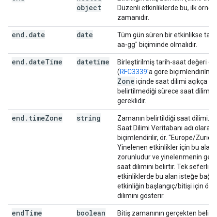
object
Düzenli etkinliklerde bu, ilk örneği
zamanıdır.
end
.
date
date
Tüm gün süren bir etkinlikse tari
aa-gg" biçiminde olmalıdır.
end
.
date
Time
datetime
Birleştirilmiş tarih-saat değeri ol
(
RFC3339
'a göre biçimlendirilmiş
Zone
içinde saat dilimi açıkça
belirtilmediği sürece saat dilimi f
gereklidir.
end
.
time
Zone
string
Zamanın belirtildiği saat dilimi. 
Saat Dilimi Veritabanı adı olarak
biçimlendirilir, ör. "Europe/Zurich"
Yinelenen etkinlikler için bu alan
zorunludur ve yinelenmenin geniş
saat dilimini belirtir. Tek seferlik
etkinliklerde bu alan isteğe bağlıd
etkinliğin başlangıç/bitişi için öze
dilimini gösterir.
end
Time
boolean
Bitiş zamanının gerçekten belirt