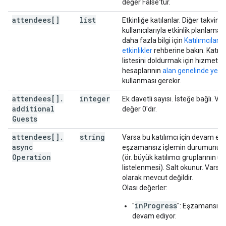
değer False'tur.
attendees[]
}
,
list
Etkinliğe katılanlar. Diğer takvim
"hangoutLink"
:
string
,
kullanıcılarıyla etkinlik planlama
"conferenceData"
:
daha fazla bilgi için
Katılımcıları
"createRequest"
:
etkinlikler
rehberine bakın. Katılı
"requestId"
:
string
,
listesini doldurmak için hizmet
"conferenceSolutionKey"
:
hesaplarının
alan genelinde yetki
"type"
:
string
kullanması gerekir.
}
,
attendees[]
.
integer
Ek davetli sayısı. İsteğe bağlı. Va
"status"
:
additional
değer 0'dır.
"statusCode"
:
string
Guests
}
,
attendees[]
.
string
Varsa bu katılımcı için devam ede
"entryPoints"
:
[
async
eşzamansız işlemin durumunu gö
Operation
(ör. büyük katılımcı gruplarının üy
"entryPointType"
:
string
,
listelenmesi). Salt okunur. Varsay
"uri"
:
string
,
olarak mevcut değildir.
"label"
:
string
,
Olası değerler:
"pin"
:
string
,
"accessCode"
:
string
,
inProgress
"
": Eşzamansız 
"meetingCode"
:
string
,
devam ediyor.
"passcode"
:
string
,