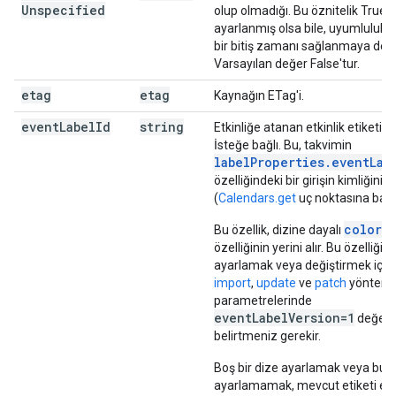
Unspecified
olup olmadığı. Bu öznitelik True 
ayarlanmış olsa bile, uyumluluk 
bir bitiş zamanı sağlanmaya dev
Varsayılan değer False'tur.
etag
etag
Kaynağın ETag'i.
event
Label
Id
string
Etkinliğe atanan etkinlik etiketinin
İsteğe bağlı. Bu, takvimin
labelProperties.eventLab
özelliğindeki bir girişin kimliğini 
(
Calendars.get
uç noktasına bakı
colorI
Bu özellik, dizine dayalı
özelliğinin yerini alır. Bu özelliği
ayarlamak veya değiştirmek için
import
,
update
ve
patch
yöntemle
parametrelerinde
eventLabelVersion=1
değeri
belirtmeniz gerekir.
Boş bir dize ayarlamak veya bu al
ayarlamamak, mevcut etiketi etk