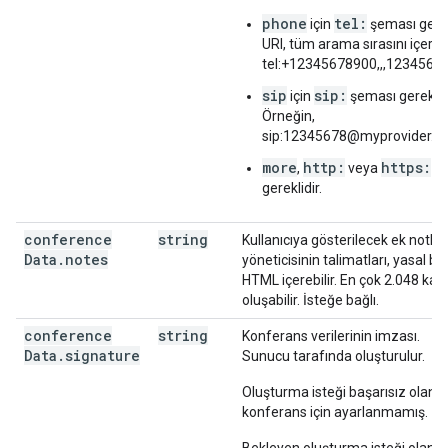
phone
tel:
için
şeması gerekl
URI, tüm arama sırasını içermel
tel:+12345678900,,,12345678
sip
sip:
için
şeması gereklidi
Örneğin,
sip:12345678@myprovider.c
more
http:
https:
,
veya
şe
gereklidir.
conference
string
Kullanıcıya gösterilecek ek notlar 
Data
.
notes
yöneticisinin talimatları, yasal bil
HTML içerebilir. En çok 2.048 ka
oluşabilir. İsteğe bağlı.
conference
string
Konferans verilerinin imzası.
Data
.
signature
Sunucu tarafında oluşturulur.
Oluşturma isteği başarısız olan b
konferans için ayarlanmamış.