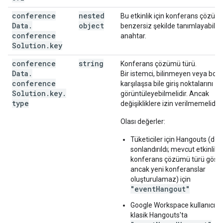
conference
nested
Bu etkinlik için konferans çözü
Data
.
object
benzersiz şekilde tanımlayabilen
conference
anahtar.
Solution
.
key
conference
string
Konferans çözümü türü.
Data
.
Bir istemci, bilinmeyen veya boş b
conference
karşılaşsa bile giriş noktalarını
Solution
.
key
.
görüntüleyebilmelidir. Ancak
type
değişikliklere izin verilmemelidir.
Olası değerler:
Tüketiciler için Hangouts (des
sonlandırıldı; mevcut etkinlikl
konferans çözümü türü gösteri
ancak yeni konferanslar
oluşturulamaz) için
"eventHangout"
Google Workspace kullanıcıları
klasik Hangouts'ta