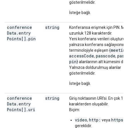
gösterilmelidir.
İsteğe bağlı.
conference
string
Konferansa erişmek için PIN. M
Data
.
entry
uzunluk 128 karakterdir.
Points[]
.
pin
Yeni konferans verileri oluşturur
yalnızca konferans sağlayıcının k
meetin
terminolojiyle eşleşen {
accessCode
passcode
pass
,
,
pin
} alanlarının alt kümesini dol
Yalnızca doldurulmuş alanlar
gösterilmelidir.
İsteğe bağlı.
conference
string
Giriş noktasının URI'si. En çok 1.3
Data
.
entry
karakterden oluşabilir.
Points[]
.
uri
Biçim:
video
http:
https:
,
veya
ş
gereklidir.