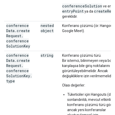
conferenceSolution
ve en az
entryPoint
createReq
ya da
gereklidir.
conference
nested
Konferans çözümü (ör. Hangout
Data
.
create
object
Google Meet).
Request
.
conference
Solution
Key
conference
string
Konferans çözümü türü.
Data
.
create
Bir istemci, bilinmeyen veya boş b
Request
.
karşılaşsa bile giriş noktalarını
conference
görüntüleyebilmelidir. Ancak
Solution
Key
.
değişikliklere izin verilmemelidir.
type
Olası değerler:
Tüketiciler için Hangouts (des
sonlandırıldı; mevcut etkinlikl
konferans çözümü türü gösteri
ancak yeni konferanslar