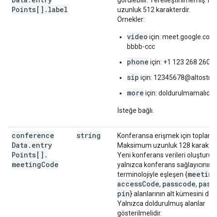
görülebilir. Yerelleştirilmemiş.
Points[]
.
label
uzunluk 512 karakterdir.
Örnekler:
video
için: meet.google.com
bbbb-ccc
phone
için: +1 123 268 2601
sip
için: 12345678@altostra
more
için: doldurulmamalıdır
İsteğe bağlı.
conference
string
Konferansa erişmek için toplantı
Data
.
entry
Maksimum uzunluk 128 karakterd
Points[]
.
Yeni konferans verileri oluşturur
meeting
Code
yalnızca konferans sağlayıcının k
meetin
terminolojiyle eşleşen {
accessCode
passcode
pass
,
,
pin
} alanlarının alt kümesini dol
Yalnızca doldurulmuş alanlar
gösterilmelidir.