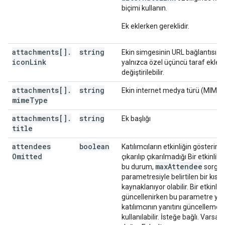
"sequence"
:
integer
,
biçimi kullanın.
"attendees"
:
[
Ek eklerken gereklidir.
"id"
:
string
,
"email"
:
string
,
attachments[]
.
string
Ekin simgesinin URL bağlantısı. B
"displayName"
:
string
,
icon
Link
yalnızca özel üçüncü taraf ekleri 
"organizer"
:
boolean
,
değiştirilebilir.
"self"
:
boolean
,
"resource"
:
boolean
,
attachments[]
.
string
Ekin internet medya türü (MIME t
"optional"
:
boolean
,
mime
Type
"responseStatus"
:
string
,
"comment"
:
string
,
attachments[]
.
string
Ek başlığı
"additionalGuests"
:
integer
,
title
"asyncOperation"
:
string
attendees
boolean
Katılımcıların etkinliğin gösterim
],
Omitted
çıkarılıp çıkarılmadığı Bir etkinlik 
"attendeesOmitted"
:
boolean
,
max
Attendee
bu durum,
sorgu
"extendedProperties"
:
parametresiyle belirtilen bir kıs
"private"
:
kaynaklanıyor olabilir. Bir etkinlik
(
key
)
:
string
güncellenirken bu parametre yal
}
,
katılımcının yanıtını güncellemek 
"shared"
:
kullanılabilir. İsteğe bağlı. Varsay
(
key
)
:
string