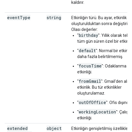
kaldırır.
event
Type
string
Etkinliğin türü. Bu ayar, etkinlik
oluşturulduktan sonra değiştiril
Olası değerler:
birthday
"
": Yıllık olarak tek
tüm gün süren özel bir etkinlik
default
"
": Normal bir etkinli
daha fazla belirtilmemiş.
focusTime
"
": Odaklanma z
etkinliği.
fromGmail
"
": Gmail'den alına
etkinlik. Bu tür etkinlikler
oluşturulamaz.
outOfOffice
"
": Ofis dışında 
workingLocation
"
": Çalışm
etkinliği.
extended
object
Etkinliğin genişletilmiş özellikleri.