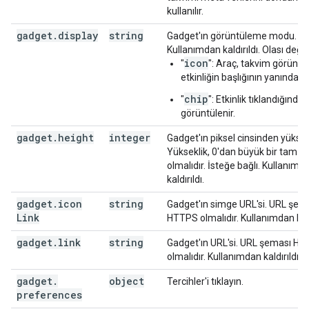
kullanılır.
gadget
.
display
string
Gadget'ın görüntüleme modu.
Kullanımdan kaldırıldı. Olası değer
icon
"
": Araç, takvim görün
etkinliğin başlığının yanında gös
chip
"
": Etkinlik tıklandığında
görüntülenir.
gadget
.
height
integer
Gadget'ın piksel cinsinden yüksekl
Yükseklik, 0'dan büyük bir tam sa
olmalıdır. İsteğe bağlı. Kullanımd
kaldırıldı.
gadget
.
icon
string
Gadget'ın simge URL'si. URL şem
Link
HTTPS olmalıdır. Kullanımdan kaldı
gadget
.
link
string
Gadget'ın URL'si. URL şeması H
olmalıdır. Kullanımdan kaldırıldı.
gadget
.
object
Tercihler'i tıklayın.
preferences