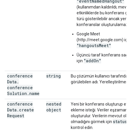
"eventNamedHangout"
(kullanımdan kaldırıldı; mevcu
etkinliklerde bu konferans ç
türü gösterilebilir ancak yeni
konferanslar oluşturulamaz)
Google Meet
(http://meet.google.com) için
"hangoutsMeet"
Üçüncü taraf konferans sağlay
"addOn"
için
conference
string
Bu çözümün kullanıcı tarafından
Data
.
görülebilen adı. Yerelleştirilmemi
conference
Solution
.
name
conference
nested
Yeni bir konferans oluşturup etki
Data
.
create
object
ekleme isteği. Veriler eşzamansı
Request
oluşturulur. Verilerin mevcut olup
status
olmadığını görmek için
al
kontrol edin.