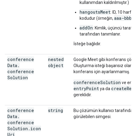
kullanımdan kaldırılmıştır.)
hangoutsMeet
: ID, 10 harfli 
aaa-bbbb
kodudur (örneğin,
addOn
: Kimlik, üçüncü taraf s
tarafından tanımlanır.
İsteğe bağlıdır.
conference
nested
Google Meet gibi konferans çöz
Data
.
object
Oluşturma isteği başarısız olan b
conference
konferans için ayarlanmamış.
Solution
conferenceSolution
ve en az
entryPoint
createReq
ya da
gereklidir.
conference
string
Bu çözümün kullanıcı tarafından
Data
.
görülebilen simgesi.
conference
Solution
.
icon
Uri