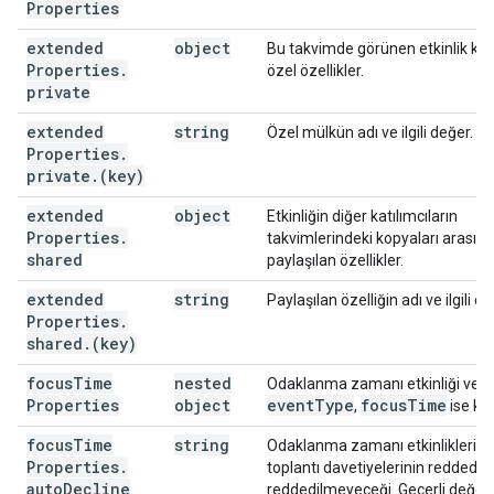
Properties
extended
object
Bu takvimde görünen etkinlik ko
Properties
.
özel özellikler.
private
extended
string
Özel mülkün adı ve ilgili değer.
Properties
.
private
.
(key)
extended
object
Etkinliğin diğer katılımcıların
Properties
.
takvimlerindeki kopyaları arasın
shared
paylaşılan özellikler.
extended
string
Paylaşılan özelliğin adı ve ilgili de
Properties
.
shared
.
(key)
focus
Time
nested
Odaklanma zamanı etkinliği verile
Properties
object
event
Type
focus
Time
,
ise kull
focus
Time
string
Odaklanma zamanı etkinlikleriyl
Properties
.
toplantı davetiyelerinin reddedili
auto
Decline
reddedilmeyeceği. Geçerli değerl