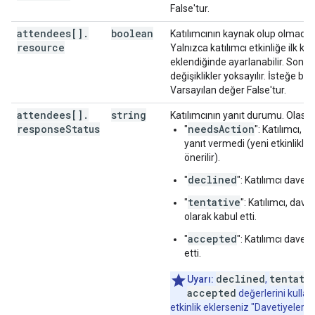
"preferences"
:
False'tur.
(
key
)
:
string
attendees[]
.
boolean
Katılımcının kaynak olup olmadığı
}
,
resource
Yalnızca katılımcı etkinliğe ilk ke
"anyoneCanAddSelf"
:
boolean
,
eklendiğinde ayarlanabilir. Sonra
"guestsCanInviteOthers"
:
boolean
,
değişiklikler yoksayılır. İsteğe bağl
"guestsCanModify"
:
boolean
,
Varsayılan değer False'tur.
"guestsCanSeeOtherGuests"
:
boolean
,
attendees[]
"privateCopy"
.
string
:
boolean
,
Katılımcının yanıt durumu. Olası 
response
"locked"
Status
:
boolean
,
needsAction
"
": Katılımcı, d
"reminders"
:
yanıt vermedi (yeni etkinlikler 
"useDefault"
:
boolean
,
önerilir).
"overrides"
:
[
declined
"
": Katılımcı daveti
"method"
:
string
,
tentative
"
": Katılımcı, davet
"minutes"
:
integer
olarak kabul etti.
accepted
"
": Katılımcı daveti
]
etti.
}
,
"source"
:
declined
tentati
Uyarı:
,
"url"
:
string
,
accepted
değerlerini kulla
"title"
:
string
etkinlik eklerseniz "Davetiyeleri
}
,