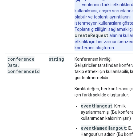
verilerinin farklı etkinliklerd
kullanılması, erişim sorunlarına 
olabilir ve toplantı ayrıntılarını
istenmeyen kullanıcılara gösterebi
Toplantı gizliliğini sağlamak için
createRequest
alanını kullana
etkinlik için her zaman benzersiz
konferans oluşturun.
conference
string
Konferansın kimliği.
Data
.
Geliştiriciler tarafından konferans
conference
Id
takip etmek için kullanılabilir, kull
gösterilmemelidir.
Kimlik değeri, her konferans çö
için farklı şekilde oluşturulur:
eventHangout
: Kimlik
ayarlanmamış. (Bu konferans
kullanımdan kaldırılmıştır.)
eventNamedHangout
: ID,
Hangout'un adıdır. (Bu konfer