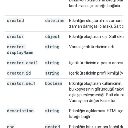
Bekleyen oluşturma isteği olan bi
konferans için isteğe bağlıdır.
created
datetime
Etkinliğin oluşturulma zamanı (
R
zaman damgası olarak). Salt oku
creator
object
Etkinliği oluşturan kişi. Salt okunu
creator
.
string
Varsa içerik üreticinin adı.
display
Name
creator
.
email
string
İçerik üreticinin e-posta adresi (v
creator
.
id
string
İçerik üreticinin profil kimliği (var
creator
.
self
boolean
Etkinliği oluşturan kullanıcının, et
bu kopyasının göründüğü takvim
eşleşip eşleşmediği. Salt okunur.
Varsayılan değer False'tur.
description
string
Etkinliğin açıklaması. HTML içerebi
İsteğe bağlı.
end
nested
Etkinliğin bitiş zamanı (dahil değil