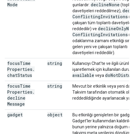
Mode
decline
None
şunlardır:
(toplan
decl
davetiyeleri reddedilmez),
Conflicting
Invitations
(et
çakışan tüm toplantı davetiyeleri
decline
Only
New
reddedilir) ve
Conflicting
Invitations
(ya
odaklanma zamanı etkinliği sıra
gelen yeni ve çakışan toplantı
davetiyeleri reddedilir).
focus
Time
string
Kullanıcıyı Chat'te ve ilgili ürünle
Properties
.
işaretlemek için kullanılan durum
chat
Status
available
do
Not
Distur
veya
focus
Time
string
Mevcut bir etkinlik veya yeni dav
Properties
.
Takvim tarafından otomatik olar
decline
reddedildiğinde ayarlanacak yanı
Message
gadget
object
Bu etkinliği genişleten bir gadget
Gadget'ler kullanımdan kaldırıldı.
bunun yerine yalnızca doğum g
takvimi meta verilerini döndürme