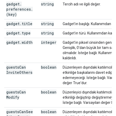
gadget
.
string
Tercih adı ve ilgili değer.
preferences
.
(key)
gadget
.
title
string
Gadget'ın başlığı. Kullanımdan kald
gadget
.
type
string
Gadget'ın türü. Kullanımdan kaldır
gadget
.
width
integer
Gadget'ın piksel cinsinden genişli
Genişlik, 0'dan büyük bir tam sayı
olmalıdır. İsteğe bağlı. Kullanımd
kaldırıldı.
guests
Can
boolean
Düzenleyen dışındaki katılımcılar
Invite
Others
etkinliğe başkalarını davet edip
edemeyeceği. İsteğe bağlı. Varsa
değer True'dur.
guests
Can
boolean
Düzenleyici dışındaki katılımcılar
Modify
etkinliği değiştirip değiştiremeye
İsteğe bağlı. Varsayılan değer Fal
guests
Can
See
boolean
Düzenleyen dışındaki katılımcıları