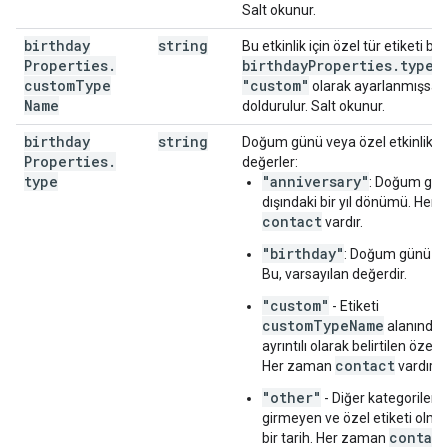
}
,
Salt okunur.
"attachments"
:
[
birthday
string
Bu etkinlik için özel tür etiketi belir
Properties
.
birthday
Properties
.
type
"fileUrl"
:
string
,
,
custom
Type
"custom"
"title"
:
string
,
olarak ayarlanmışsa 
Name
"mimeType"
:
string
,
doldurulur. Salt okunur.
"iconLink"
:
string
,
birthday
string
Doğum günü veya özel etkinlik tü
"fileId"
:
string
Properties
.
değerler:
type
"anniversary"
: Doğum gü
],
dışındaki bir yıl dönümü. Her
"birthdayProperties"
:
contact
vardır.
"contact"
:
string
,
"type"
:
string
,
"birthday"
: Doğum günü etk
"customTypeName"
:
string
Bu, varsayılan değerdir.
}
,
"custom"
"eventType"
:
string
- Etiketi
customTypeName
}
alanında 
ayrıntılı olarak belirtilen özel bi
contact
Her zaman
vardır.
"other"
- Diğer kategorilere
girmeyen ve özel etiketi olm
contac
bir tarih. Her zaman