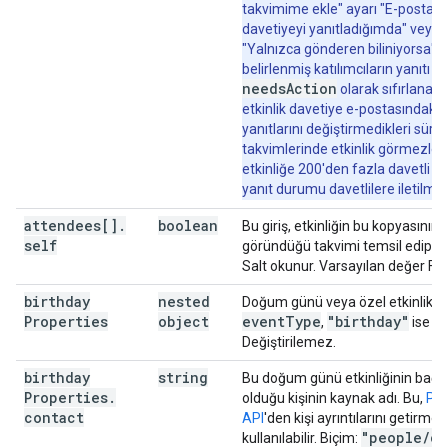
takvimime ekle" ayarı "E-postada
"workingLocationProperties"
:
davetiyeyi yanıtladığımda" veya
"type"
:
string
,
"Yalnızca gönderen biliniyorsa" o
"homeOffice"
:
(
value
)
,
belirlenmiş katılımcıların yanıtı
"customLocation"
:
needsAction
olarak sıfırlanabil
"label"
:
string
etkinlik davetiye e-postasındaki
}
,
yanıtlarını değiştirmedikleri süre
"officeLocation"
:
takvimlerinde etkinlik görmezler.
"buildingId"
:
string
,
etkinliğe 200'den fazla davetli v
"floorId"
:
string
,
yanıt durumu davetlilere iletilme
"floorSectionId"
:
string
,
"deskId"
:
string
,
attendees[]
.
boolean
Bu giriş, etkinliğin bu kopyasının
"label"
:
string
self
göründüğü takvimi temsil edip e
Salt okunur. Varsayılan değer Fals
}
,
"outOfOfficeProperties"
:
birthday
nested
Doğum günü veya özel etkinlik ver
"autoDeclineMode"
:
string
,
Properties
object
event
Type
"birthday"
,
ise kul
"declineMessage"
:
string
Değiştirilemez.
}
,
"focusTimeProperties"
:
birthday
string
Bu doğum günü etkinliğinin bağlan
"autoDeclineMode"
:
string
,
Properties
.
olduğu kişinin kaynak adı. Bu,
Peo
"declineMessage"
:
string
,
contact
API
'den kişi ayrıntılarını getirmek 
"chatStatus"
:
string
"people
/
c1
kullanılabilir. Biçim: