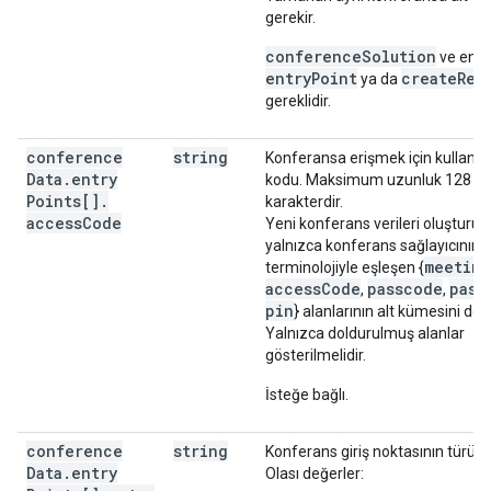
gerekir.
conferenceSolution
ve en az
entryPoint
createReq
ya da
gereklidir.
conference
string
Konferansa erişmek için kullanıl
Data
.
entry
kodu. Maksimum uzunluk 128
Points[]
.
karakterdir.
access
Code
Yeni konferans verileri oluşturur
yalnızca konferans sağlayıcının k
meetin
terminolojiyle eşleşen {
accessCode
passcode
pass
,
,
pin
} alanlarının alt kümesini dol
Yalnızca doldurulmuş alanlar
gösterilmelidir.
İsteğe bağlı.
conference
string
Konferans giriş noktasının türü.
Data
.
entry
Olası değerler: