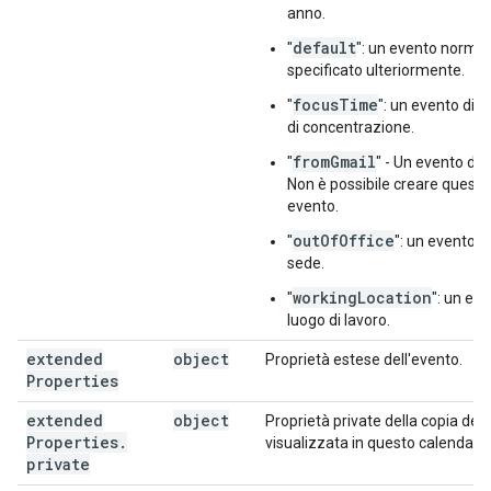
anno.
default
"
": un evento normal
specificato ulteriormente.
focusTime
"
": un evento di
di concentrazione.
fromGmail
"
" - Un evento da 
Non è possibile creare questo 
evento.
outOfOffice
"
": un evento f
sede.
workingLocation
"
": un eve
luogo di lavoro.
extended
object
Proprietà estese dell'evento.
Properties
extended
object
Proprietà private della copia dell
Properties
.
visualizzata in questo calendario
private