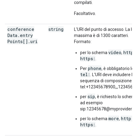
compilati.
Facoltativo.
conference
string
L'URI del punto di accesso. La l
Data
.
entry
massima è di 1300 caratteri.
Points[]
.
uri
Formato:
video
http:
per lo schema
,
https:
.
phone
Per
, è obbligatorio l
tel:
. L'URI deve includere l'i
sequenza di composizione (a
tel:+12345678900,,,12345678
sip
per
, è richiesto lo schem
ad esempio
sip:12345678@myprovider.c
more
http:
per lo schema
,
o
https:
.