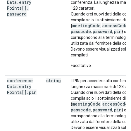
Data
.
entry
conferenza. La lunghezza massi
Points[]
.
128 caratteri.
password
Quando crei nuovi dati della con
compila solo il sottoinsieme di c
meetingCode
accessCode
{
,
,
passcode
password
pin
,
,
} che
corrispondono alla terminologia
utilizzata dal fornitore della con
Devono essere visualizzati solo 
compilati.
Facoltativo.
conference
string
Il PIN per accedere alla conferen
Data
.
entry
lunghezza massima è di 128 cara
Points[]
.
pin
Quando crei nuovi dati della con
compila solo il sottoinsieme di c
meetingCode
accessCode
{
,
,
passcode
password
pin
,
,
} che
corrispondono alla terminologia
utilizzata dal fornitore della con
Devono essere visualizzati solo 