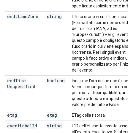
fuso orario, a meno che non sia
ti
specificato esplicitamente in
end
.
time
Zone
string
Il fuso orario in cui è specificato l
(Formattato come nome del dat
dei fusi orari IANA, ad es.
"Europe/Zurich".) Per gli eventi ri
questo campo è obbligatorio e spe
fuso orario in cui viene espansa l
ricorrenza. Per i singoli eventi, q
campo è facoltativo e indica un 
orario personalizzato per l'inizio 
dell'evento.
end
Time
boolean
Indica se l'ora di fine non è specif
Unspecified
Viene comunque fornito un orario
per motivi di compatibilità, anch
questo attributo è impostato su T
valore predefinito è False.
etag
etag
ETag della risorsa.
event
Label
Id
string
L'ID dell'etichetta evento assegn
all'evento. Facoltativo. Si riferisce