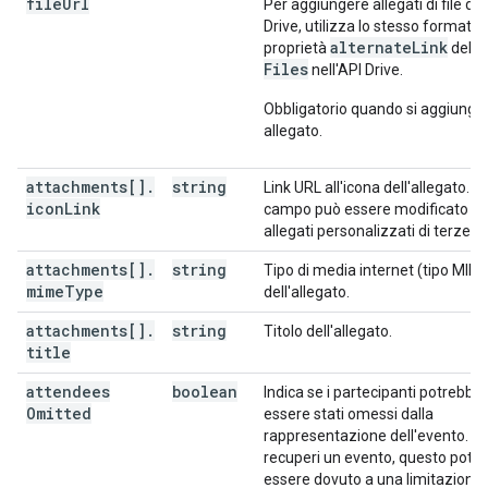
file
Url
Per aggiungere allegati di file di
"visibility"
:
string
,
Drive, utilizza lo stesso formato 
"iCalUID"
:
string
,
alternateLink
proprietà
della 
"sequence"
:
integer
,
Files
nell'API Drive.
"attendees"
:
[
Obbligatorio quando si aggiunge
"id"
:
string
,
allegato.
"email"
:
string
,
"displayName"
:
string
,
attachments[]
.
string
Link URL all'icona dell'allegato. 
"organizer"
:
boolean
,
icon
Link
campo può essere modificato sol
"self"
:
boolean
,
allegati personalizzati di terze pa
"resource"
:
boolean
,
"optional"
:
boolean
,
attachments[]
.
string
Tipo di media internet (tipo MIM
"responseStatus"
:
string
,
mime
Type
dell'allegato.
"comment"
:
string
,
"additionalGuests"
:
integer
,
attachments[]
.
string
Titolo dell'allegato.
"asyncOperation"
:
string
title
],
attendees
boolean
Indica se i partecipanti potrebbe
"attendeesOmitted"
:
boolean
,
Omitted
essere stati omessi dalla
"extendedProperties"
:
rappresentazione dell'evento. 
"private"
:
recuperi un evento, questo potr
(
key
)
:
string
essere dovuto a una limitazione