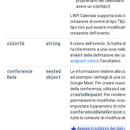
proprietario del calendario. N
contact
avere un
.
L'API Calendar supporta solo la
"birt
creazione di eventi di tipo
tipo non può essere modificato d
creazione dell'evento.
color
Id
string
Il colore dell'evento. Si tratta di 
fa riferimento a una voce nella 
event
della definizione dei colori
endpoint colori
). Facoltativo.
conference
nested
Le informazioni relative alla con
Data
object
ad esempio i dettagli di una con
Google Meet. Per creare nuovi de
della conferenza, utilizza il cam
create
Request
. Per rendere
permanenti le modifiche, ricorda 
impostare il parametro di richies
conference
Data
Version
su
tutte le richieste di modifica degl
Avviso
:il riutilizzo dei dati del