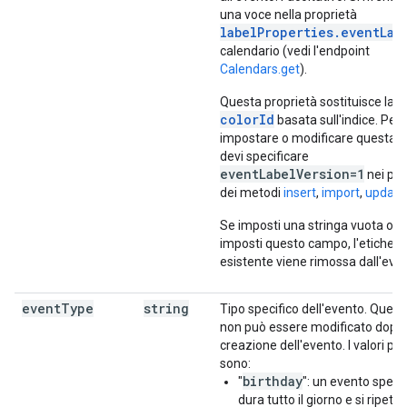
una voce nella proprietà
labelProperties.eventLab
calendario (vedi l'endpoint
Calendars.get
).
Questa proprietà sostituisce la p
colorId
basata sull'indice. Per
impostare o modificare questa p
devi specificare
eventLabelVersion=1
nei pa
dei metodi
insert
,
import
,
update
Se imposti una stringa vuota o n
imposti questo campo, l'etichett
esistente viene rimossa dall'eve
event
Type
string
Tipo specifico dell'evento. Quest
non può essere modificato dopo 
creazione dell'evento. I valori poss
sono:
birthday
"
": un evento speci
dura tutto il giorno e si ripete