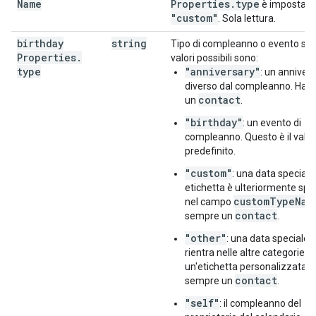
Name
Properties
.
type
è impostato
"custom"
. Sola lettura.
birthday
string
Tipo di compleanno o evento spec
Properties
.
valori possibili sono:
type
"anniversary"
: un annivers
diverso dal compleanno. Ha 
contact
un
.
"birthday"
: un evento di
compleanno. Questo è il valo
predefinito.
"custom"
: una data speciale 
etichetta è ulteriormente spe
customTypeNam
nel campo
contact
sempre un
.
"other"
: una data speciale 
rientra nelle altre categorie e
un'etichetta personalizzata. 
contact
sempre un
.
"self"
: il compleanno del