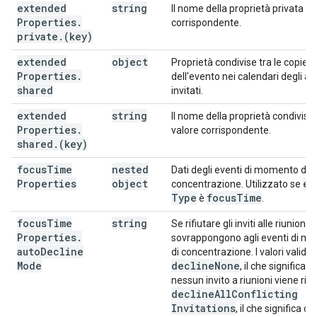
extended
string
Il nome della proprietà privata e i
Properties
.
corrispondente.
private
.
(key)
extended
object
Proprietà condivise tra le copie
Properties
.
dell'evento nei calendari degli alt
shared
invitati.
extended
string
Il nome della proprietà condivisa e
Properties
.
valore corrispondente.
shared
.
(key)
focus
Time
nested
Dati degli eventi di momento di
Properties
object
ev
concentrazione. Utilizzato se
Type
focus
Time
è
.
focus
Time
string
Se rifiutare gli inviti alle riunioni c
Properties
.
sovrappongono agli eventi di m
auto
Decline
di concentrazione. I valori validi 
Mode
decline
None
, il che significa c
nessun invito a riunioni viene rifi
decline
All
Conflicting
Invitations
, il che significa che