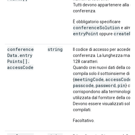
Tutti devono appartenere alla st
conferenza.
È obbligatorio specificare
conferenceSolution
e alme
entryPoint
createRe
oppure
conference
string
Il codice di accesso per accedere 
Data
.
entry
conferenza. La lunghezza massi
Points[]
.
128 caratteri.
access
Code
Quando crei nuovi dati della con
compila solo il sottoinsieme di c
meetingCode
accessCode
{
,
,
passcode
password
pin
,
,
} che
corrispondono alla terminologia
utilizzata dal fornitore della con
Devono essere visualizzati solo 
compilati.
Facoltativo.