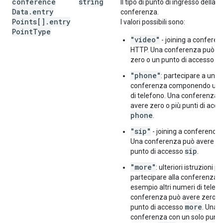
conference
string
Il tipo di punto di ingresso della
Data
.
entry
conferenza.
Points[]
.
entry
I valori possibili sono:
Point
Type
"video"
- joining a conferen
HTTP. Una conferenza può a
v
zero o un punto di accesso
"phone"
: partecipare a una
conferenza componendo un
di telefono. Una conferenza 
avere zero o più punti di acc
phone
.
"sip"
- joining a conference 
Una conferenza può avere ze
sip
punto di accesso
.
"more"
: ulteriori istruzioni pe
partecipare alla conferenza, 
esempio altri numeri di telef
conferenza può avere zero o
more
punto di accesso
. Una
conferenza con un solo punto