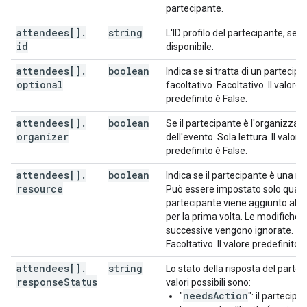
"height"
:
integer
,
partecipante.
"display"
:
string
,
attendees[]
.
string
L'ID profilo del partecipante, se
"preferences"
:
id
disponibile.
(
key
)
:
string
attendees[]
.
boolean
Indica se si tratta di un partecip
}
,
optional
facoltativo. Facoltativo. Il valore
"anyoneCanAddSelf"
:
boolean
,
predefinito è False.
"guestsCanInviteOthers"
:
boolean
,
"guestsCanModify"
:
boolean
,
attendees[]
.
boolean
Se il partecipante è l'organizzat
"guestsCanSeeOtherGuests"
:
boolean
,
organizer
dell'evento. Sola lettura. Il valore
"privateCopy"
:
boolean
,
predefinito è False.
"locked"
:
boolean
,
"reminders"
:
attendees[]
.
boolean
Indica se il partecipante è una ris
"useDefault"
:
boolean
,
resource
Può essere impostato solo quand
"overrides"
:
[
partecipante viene aggiunto all'
per la prima volta. Le modifiche
"method"
:
string
,
successive vengono ignorate.
"minutes"
:
integer
Facoltativo. Il valore predefinito è
attendees[]
]
.
string
Lo stato della risposta del parteci
response
}
,
Status
valori possibili sono:
"source"
:
needsAction
"
": il partecip