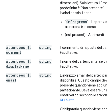
dimensioni). Sola lettura. L'imp
"meetingCode"
:
string
,
predefinita è "Non presente".
"passcode"
:
string
,
I valori possibili sono:
"password"
:
string
inProgress
"
" - L'operazion
],
asincrona è in corso.
"conferenceSolution"
:
"key"
:
(not present) - Altrimenti.
"type"
:
string
}
,
attendees[]
.
string
Il commento di risposta del part
"name"
:
string
,
comment
Facoltativo.
"iconUri"
:
string
}
,
attendees[]
.
string
Il nome del partecipante, se dispo
"conferenceId"
:
string
,
display
Name
Facoltativo.
"signature"
:
string
,
"notes"
:
string
,
attendees[]
.
string
L'indirizzo email del partecipante
}
,
email
disponibile. Questo campo deve
"gadget"
:
presente quando viene aggiunto
"type"
:
string
,
partecipante. Deve essere un ind
"title"
:
string
,
email valido secondo lo standard
"link"
:
string
,
RFC5322
.
"iconLink"
:
string
,
"width"
:
integer
,
Obbligatorio quando viene aggiu