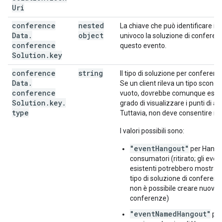
Uri
conference
nested
La chiave che può identificare i
Data
.
object
univoco la soluzione di conferen
conference
questo evento.
Solution
.
key
conference
string
Il tipo di soluzione per conferenz
Data
.
Se un client rileva un tipo sconos
conference
vuoto, dovrebbe comunque esser
Solution
.
key
.
grado di visualizzare i punti di a
type
Tuttavia, non deve consentire mo
I valori possibili sono:
"eventHangout"
per Hangou
consumatori (ritirato; gli even
esistenti potrebbero mostrar
tipo di soluzione di conferen
non è possibile creare nuove
conferenze)
"eventNamedHangout"
per