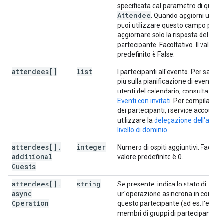
}
,
specificata dal parametro di que
"shared"
:
Attendee
. Quando aggiorni un 
(
key
)
:
string
puoi utilizzare questo campo pe
aggiornare solo la risposta del
}
,
partecipante. Facoltativo. Il valor
"hangoutLink"
:
string
,
predefinito è False.
"conferenceData"
:
attendees[]
"createRequest"
list
:
I partecipanti all'evento. Per sap
"requestId"
:
string
,
più sulla pianificazione di eventi c
"conferenceSolutionKey"
:
utenti del calendario, consulta la
"type"
:
string
Eventi con invitati
. Per compilare
}
,
dei partecipanti, i service accou
"status"
:
utilizzare la
delegazione dell'auto
"statusCode"
:
string
livello di dominio
.
attendees[]
.
integer
Numero di ospiti aggiuntivi. Facolt
}
,
additional
valore predefinito è 0.
"entryPoints"
:
[
Guests
"entryPointType"
:
string
,
attendees[]
.
string
Se presente, indica lo stato di
"uri"
:
string
,
async
un'operazione asincrona in corso
"label"
:
string
,
Operation
questo partecipante (ad es. l'ele
"pin"
:
string
,
membri di gruppi di partecipanti 
"accessCode"
:
string
,