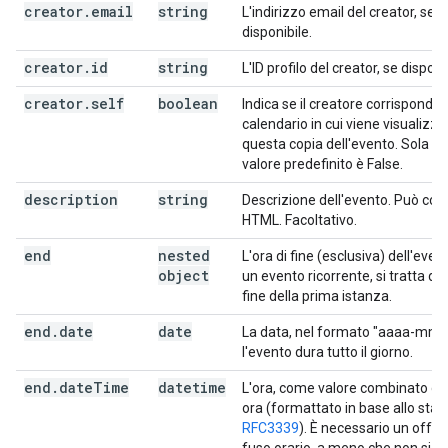
creator
.
email
string
L'indirizzo email del creator, se
disponibile.
creator
.
id
string
L'ID profilo del creator, se disponi
creator
.
self
boolean
Indica se il creatore corrisponde 
calendario in cui viene visualizza
questa copia dell'evento. Sola lett
valore predefinito è False.
description
string
Descrizione dell'evento. Può co
HTML. Facoltativo.
end
nested
L'ora di fine (esclusiva) dell'even
object
un evento ricorrente, si tratta dell
fine della prima istanza.
end
.
date
date
La data, nel formato "aaaa-mm-
l'evento dura tutto il giorno.
end
.
date
Time
datetime
L'ora, come valore combinato di 
ora (formattato in base allo sta
RFC3339
). È necessario un offse