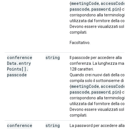
meetingCode
accessCode
{
,
,
passcode
password
pin
,
,
} che
corrispondono alla terminologia
utilizzata dal fornitore della con
Devono essere visualizzati solo 
compilati.
Facoltativo.
conference
string
Il passcode per accedere alla
Data
.
entry
conferenza. La lunghezza massi
Points[]
.
128 caratteri.
passcode
Quando crei nuovi dati della con
compila solo il sottoinsieme di c
meetingCode
accessCode
{
,
,
passcode
password
pin
,
,
} che
corrispondono alla terminologia
utilizzata dal fornitore della con
Devono essere visualizzati solo 
compilati.
conference
string
La password per accedere alla