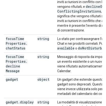
inviti a riunioni in conflitto con l'
decline
On
vengono rifiutati; e
Conflicting
Invitations
, il
significa che vengono rifiutati sol
inviti a riunioni in conflitto che ar
mentre è presente l'evento di 
di concentrazione.
focus
Time
string
Lo stato per contrassegnare l'ute
Properties
.
Chat e nei prodotti correlati. Può
chat
Status
available
do
Not
Disturb
o
.
focus
Time
string
Messaggio di risposta da impost
Properties
.
un evento esistente o un nuovo i
decline
viene rifiutato automaticamente
Message
Calendar.
gadget
object
Un gadget che estende questo ev
gadget sono deprecati. Questa s
viene invece utilizzata solo per re
metadati del calendario dei comp
gadget
.
display
string
La modalità di visualizzazione de