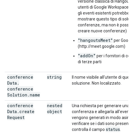
versione classica di Hangouts 
utenti di Google Workspace (ri
gli eventi esistenti potrebber
mostrare questo tipo di soluz
conferenze, ma non è possibi
creare nuove conferenze)
"hangoutsMeet"
per Googl
(http://meet.google.com)
"addOn"
per i fornitori di c
di terze parti
conference
string
Il nome visibile all'utente di ques
Data
.
soluzione. Non localizzato.
conference
Solution
.
name
conference
nested
Una richiesta per generare una 
Data
.
create
object
conferenza e allegarla all'evento.
Request
vengono generati in modo asincr
verificare se i dati sono presenti,
status
controlla il campo
.