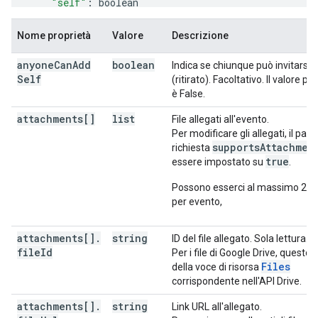
"self"
:
boolean
}
,
"start"
:
Nome proprietà
Valore
Descrizione
"date"
:
date
,
"dateTime"
:
datetime
,
anyone
Can
Add
boolean
Indica se chiunque può invitarsi a
"timeZone"
:
string
Self
(ritirato). Facoltativo. Il valore pr
}
,
è False.
"end"
:
"date"
:
date
,
attachments[]
list
File allegati all'evento.
"dateTime"
:
datetime
,
Per modificare gli allegati, il par
"timeZone"
:
string
supportsAttachmen
richiesta
}
,
true
essere impostato su
.
"endTimeUnspecified"
:
boolean
,
"recurrence"
:
[
Possono esserci al massimo 25 a
string
per evento,
],
"recurringEventId"
:
string
,
attachments[]
.
string
ID del file allegato. Sola lettura.
"originalStartTime"
:
file
Id
Per i file di Google Drive, questo è 
"date"
:
date
,
Files
della voce di risorsa
"dateTime"
:
datetime
,
corrispondente nell'API Drive.
"timeZone"
:
string
}
,
attachments[]
.
string
Link URL all'allegato.
"transparency"
:
string
,