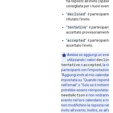
"url"
:
string
,
ha risposto all'invito (opzione
"title"
:
string
consigliata per i nuovi eventi).
}
,
declined
"
": il partecipante 
"workingLocationProperties"
:
rifiutato l'invito.
"type"
:
string
,
"homeOffice"
:
(
value
)
,
tentative
"
": il partecipante
"customLocation"
:
accettato provvisoriamente l'i
"label"
:
string
accepted
"
": il partecipante 
}
,
accettato l'invito.
"officeLocation"
:
"buildingId"
:
string
,
Avviso
:se aggiungi un event
"floorId"
:
string
,
decline
utilizzando i valori
"floorSectionId"
:
string
,
tentative
accepted
o
, la ris
"deskId"
:
string
,
partecipanti con l'impostazione
"label"
:
string
"Aggiungi inviti al mio calendario"
impostata su "Quando rispondo al
}
,
nell'email" o "Solo se il mittente 
"outOfOfficeProperties"
:
potrebbe essere reimpostata su
"autoDeclineMode"
:
string
,
needsAction
e non vedranno 
"declineMessage"
:
string
evento nel loro calendario a me
}
,
non modifichino la risposta nell'e
"focusTimeProperties"
:
invito all'evento. Inoltre, se all'e
"autoDeclineMode"
:
string
,