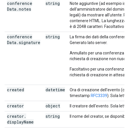
conference
string
Note aggiuntive (ad esempio istr
Data
.
notes
dell'amministratore del dominio, 
legali) da mostrare all'utente. Pu
contenere HTML. La lunghezza
è di 2048 caratteri. Facoltativo.
conference
string
La firma dei dati della conferenz
Data
.
signature
Generato lato server.
Annullato per una conferenza c
richiesta di creazione non riuscit
Facoltativo per una conferenza 
richiesta di creazione in attesa.
created
datetime
Ora di creazione dell'evento (c
timestamp
RFC3339
). Sola lettu
creator
object
Il creatore dell'evento. Sola lettur
creator
.
string
Il nome del creator, se disponibile
display
Name