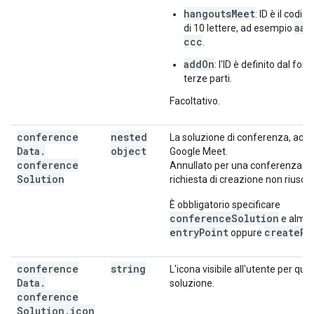
hangoutsMeet
: ID è il codic
aaa
di 10 lettere, ad esempio
ccc
.
addOn
: l'ID è definito dal forn
terze parti.
Facoltativo.
conference
nested
La soluzione di conferenza, ad 
Data
.
object
Google Meet.
conference
Annullato per una conferenza c
Solution
richiesta di creazione non riuscit
È obbligatorio specificare
conferenceSolution
e alme
entryPoint
createRe
oppure
conference
string
L'icona visibile all'utente per que
Data
.
soluzione.
conference
Solution
.
icon