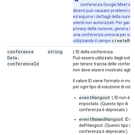
conferenza Google Meet in e
diversi può causare problemi di 
ed esporre i dettagli della riunion
utenti non autorizzati. Per garant
privacy della riunione, genera s
una conferenza univoca per ogn
createReq
utilizzando il campo
conference
string
L'ID della conferenza.
Data
.
Può essere utilizzato dagli svilup
conference
Id
per tenere traccia delle confere
non deve essere mostrato agli ut
Il valore ID viene formato in mod
per ogni tipo di soluzione di con
eventHangout
: L'ID non è
impostato. (Questo tipo di
conferenza è deprecato.)
eventNamedHangout
: ID è 
dell'Hangout. (Questo tipo di
conferenza è deprecato.)