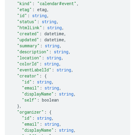
"kind"
:
"calendar#event"
,
"etag"
:
etag
,
"id"
:
string
,
"status"
:
string
,
"htmlLink"
:
string
,
"created"
:
datetime
,
"updated"
:
datetime
,
"summary"
:
string
,
"description"
:
string
,
"location"
:
string
,
"colorId"
:
string
,
"eventLabelId"
:
string
,
"creator"
:
"id"
:
string
,
"email"
:
string
,
"displayName"
:
string
,
"self"
:
boolean
}
,
"organizer"
:
"id"
:
string
,
"email"
:
string
,
"displayName"
:
string
,