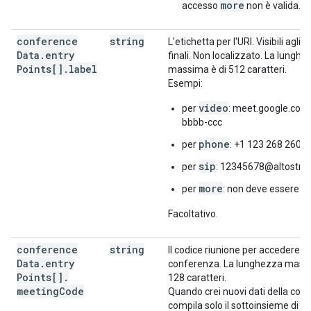
more
accesso
non è valida.
conference
string
L'etichetta per l'URI. Visibili agli u
Data
.
entry
finali. Non localizzato. La lunghe
Points[]
.
label
massima è di 512 caratteri.
Esempi:
video
per
: meet.google.com
bbbb-ccc
phone
per
: +1 123 268 2601
sip
per
: 12345678@altostra
more
per
: non deve essere c
Facoltativo.
conference
string
Il codice riunione per accedere al
Data
.
entry
conferenza. La lunghezza massi
Points[]
.
128 caratteri.
meeting
Code
Quando crei nuovi dati della con
compila solo il sottoinsieme di c