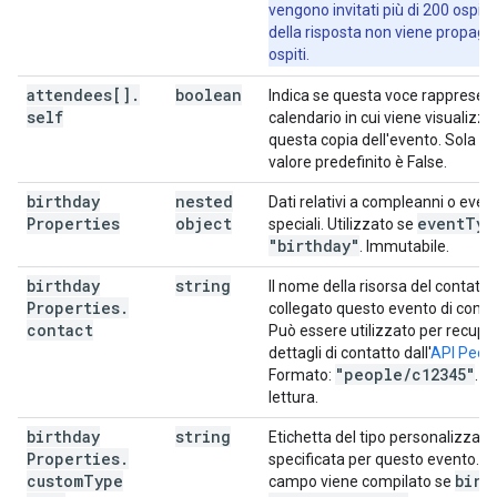
vengono invitati più di 200 ospiti,
"declineMessage"
:
string
,
della risposta non viene propagat
"chatStatus"
:
string
ospiti.
}
,
"attachments"
:
[
attendees[]
.
boolean
Indica se questa voce rappresent
self
calendario in cui viene visualizza
"fileUrl"
:
string
,
questa copia dell'evento. Sola lett
"title"
:
string
,
valore predefinito è False.
"mimeType"
:
string
,
"iconLink"
:
string
,
birthday
nested
Dati relativi a compleanni o event
"fileId"
:
string
Properties
object
event
Typ
speciali. Utilizzato se
"birthday"
. Immutabile.
],
"birthdayProperties"
:
birthday
string
Il nome della risorsa del contatto 
"contact"
:
string
,
Properties
.
collegato questo evento di comp
"type"
:
string
,
contact
Può essere utilizzato per recuper
"customTypeName"
:
string
dettagli di contatto dall'
API Peop
}
,
"people
/
c12345"
Formato:
. S
"eventType"
:
string
lettura.
}
birthday
string
Etichetta del tipo personalizzato
Properties
.
specificata per questo evento. 
custom
Type
birt
campo viene compilato se