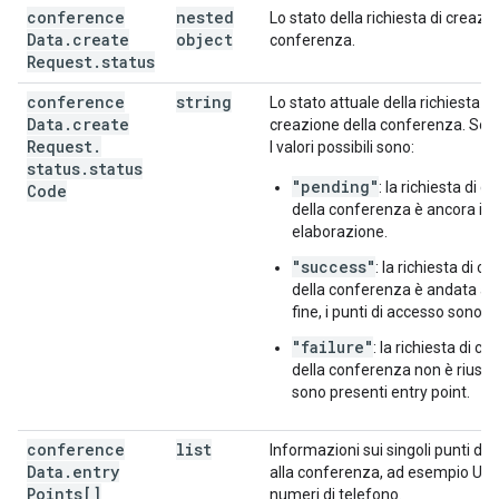
conference
nested
Lo stato della richiesta di creazi
Data
.
create
object
conferenza.
Request
.
status
conference
string
Lo stato attuale della richiesta di
Data
.
create
creazione della conferenza. Sola 
Request
.
I valori possibili sono:
status
.
status
"pending"
: la richiesta di 
Code
della conferenza è ancora in 
elaborazione.
"success"
: la richiesta di c
della conferenza è andata a 
fine, i punti di accesso sono c
"failure"
: la richiesta di c
della conferenza non è riusci
sono presenti entry point.
conference
list
Informazioni sui singoli punti di
Data
.
entry
alla conferenza, ad esempio URL
Points[]
numeri di telefono.