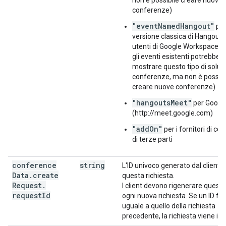
non è possibile creare nuove
conferenze)
"eventNamedHangout"
per
versione classica di Hangouts 
utenti di Google Workspace (ri
gli eventi esistenti potrebber
mostrare questo tipo di soluz
conferenze, ma non è possibi
creare nuove conferenze)
"hangoutsMeet"
per Googl
(http://meet.google.com)
"addOn"
per i fornitori di c
di terze parti
conference
string
L'ID univoco generato dal client p
Data
.
create
questa richiesta.
Request
.
I client devono rigenerare questo
request
Id
ogni nuova richiesta. Se un ID for
uguale a quello della richiesta
precedente, la richiesta viene ig