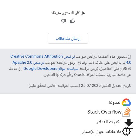
هل كان المحتوى مفيدًا؟
إرسال ملاحظات
إنّ محتوى هذه الصفحة مرخّص بموجب
ترخيص Creative Commons Attribution
4.0‏
ما لم يُنصّ على خلاف ذلك، ونماذج الرموز مرخّصة بموجب
ترخيص Apache 2.0‏
.
للاطّلاع على التفاصيل، يُرجى مراجعة
سياسات موقع Google Developers‏
. إنّ Java
هي علامة تجارية مسجَّلة لشركة Oracle و/أو شركائها التابعين.
تاريخ التعديل الأخير: 2025-07-25 (حسب التوقيت العالمي المتفَّق عليه)
المدونة
Stack Overflow
file_download
مكتبات العملاء
ملاحظات حول الإصدار