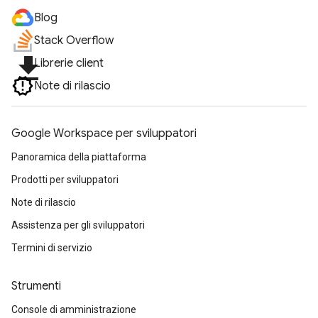
Blog
Stack Overflow
file_download
Librerie client
Note di rilascio
Google Workspace per sviluppatori
Panoramica della piattaforma
Prodotti per sviluppatori
Note di rilascio
Assistenza per gli sviluppatori
Termini di servizio
Strumenti
Console di amministrazione