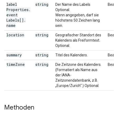
label
string
Der Name des Labels
Bearb
Properties
.
Optional.
event
Wenn angegeben, darf sie
Labels[]
.
höchstens 50 Zeichen lang
name
sein.
location
string
Geografischer Standort des
Bearb
Kalenders als Freiformtext.
Optional.
summary
string
Titel des Kalenders.
Bearb
time
Zone
string
Die Zeitzone des Kalenders.
Bearb
(Formatiert als Name aus
der IANA-
Zeitzonendatenbank, z.B.
„Europe/Zurich“.) Optional.
Methoden