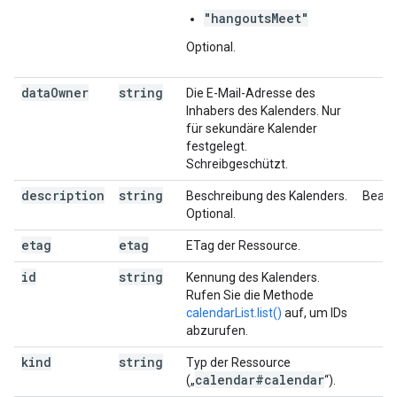
"hangoutsMeet"
Optional.
data
Owner
string
Die E-Mail-Adresse des
Inhabers des Kalenders. Nur
für sekundäre Kalender
festgelegt.
Schreibgeschützt.
description
string
Beschreibung des Kalenders.
Bearb
Optional.
etag
etag
ETag der Ressource.
id
string
Kennung des Kalenders.
Rufen Sie die Methode
calendarList.list()
auf, um IDs
abzurufen.
kind
string
Typ der Ressource
calendar#calendar
(„
“).