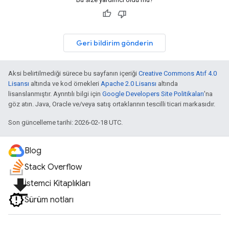
Geri bildirim gönderin
Aksi belirtilmediği sürece bu sayfanın içeriği
Creative Commons Atıf 4.0
Lisansı
altında ve kod örnekleri
Apache 2.0 Lisansı
altında
lisanslanmıştır. Ayrıntılı bilgi için
Google Developers Site Politikaları
'na
göz atın. Java, Oracle ve/veya satış ortaklarının tescilli ticari markasıdır.
Son güncelleme tarihi: 2026-02-18 UTC.
Blog
Stack Overflow
file_download
İstemci Kitaplıkları
Sürüm notları