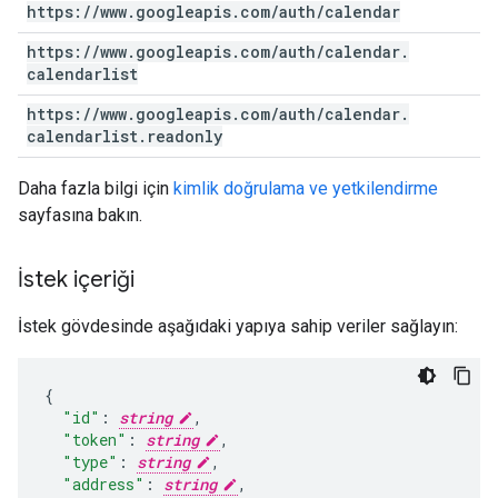
https:
/
/
www
.
googleapis
.
com
/
auth
/
calendar
https:
/
/
www
.
googleapis
.
com
/
auth
/
calendar
.
calendarlist
https:
/
/
www
.
googleapis
.
com
/
auth
/
calendar
.
calendarlist
.
readonly
Daha fazla bilgi için
kimlik doğrulama ve yetkilendirme
sayfasına bakın.
İstek içeriği
İstek gövdesinde aşağıdaki yapıya sahip veriler sağlayın:
"id"
:
string
,
"token"
:
string
,
"type"
:
string
,
"address"
:
string
,