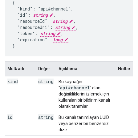
{

  "kind": "api#channel",

  "id": 
string
,

  "resourceId": 
string
,

  "resourceUri": 
string
,

  "token": 
string
,

  "expiration": 
long
}
Mülk adı
Değer
Açıklama
Notlar
kind
string
Bu kaynağın
api#channel
"
" olan
değişikliklerini izlemek için
kullanılan bir bildirim kanalı
olarak tanımlar.
id
string
Bu kanalı tanımlayan UUID
veya benzer bir benzersiz
dize.