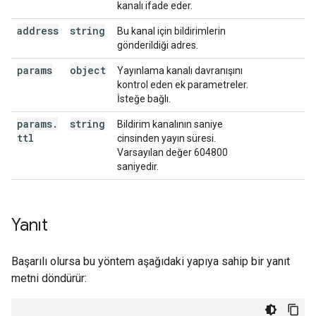
kanalı ifade eder.
address
string
Bu kanal için bildirimlerin
gönderildiği adres.
params
object
Yayınlama kanalı davranışını
kontrol eden ek parametreler.
İsteğe bağlı.
params
.
string
Bildirim kanalının saniye
ttl
cinsinden yayın süresi.
Varsayılan değer 604800
saniyedir.
Yanıt
Başarılı olursa bu yöntem aşağıdaki yapıya sahip bir yanıt
metni döndürür: