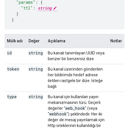
"params"
:
"ttl"
:
string
}

}
Mülk adı
Değer
Açıklama
Notlar
id
string
Bu kanalı tanımlayan UUID veya
benzer bir benzersiz dize.
token
string
Bu kanal üzerinden gönderilen
her bildirimde hedef adrese
iletilen rastgele bir dize. İsteğe
bağlı.
type
string
Bu kanal için kullanılan yayın
mekanizmasının türü. Geçerli
web
_
hook
değerler "
" (veya
webhook
"
") şeklindedir. Her iki
değer de mesaj yayınlamak için
Http isteklerinin kullanıldığı bir