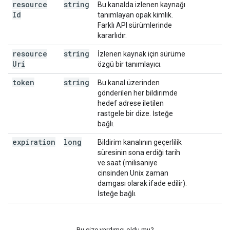
resource
string
Bu kanalda izlenen kaynağı
Id
tanımlayan opak kimlik.
Farklı API sürümlerinde
kararlıdır.
resource
string
İzlenen kaynak için sürüme
Uri
özgü bir tanımlayıcı.
token
string
Bu kanal üzerinden
gönderilen her bildirimde
hedef adrese iletilen
rastgele bir dize. İsteğe
bağlı.
expiration
long
Bildirim kanalının geçerlilik
süresinin sona erdiği tarih
ve saat (milisaniye
cinsinden Unix zaman
damgası olarak ifade edilir).
İsteğe bağlı.
Bu size yardımcı oldu mu?