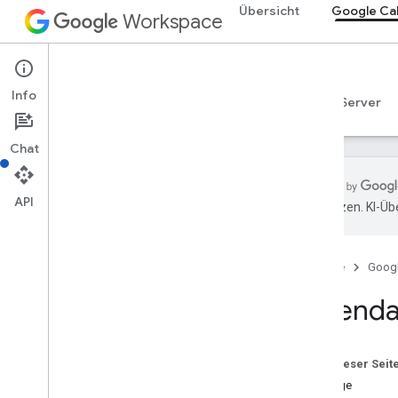
Übersicht
Google Ca
Workspace
Google Calendar
Info
Übersicht
Leitfäden
Referenzen
MCP-Server
Chat
API
übersetzen. KI-Üb
Calendar API
v3
Startseite
Goog
Ressourcenübersicht
Acl
Calenda
Kalenderliste
Übersicht
delete
Auf dieser Seit
get
Anfrage