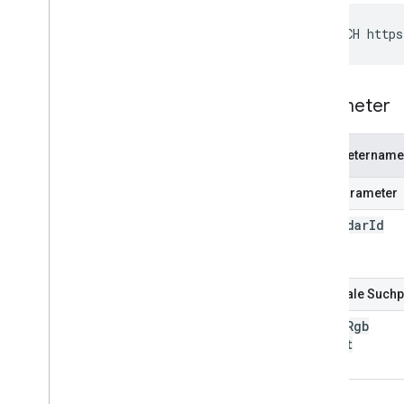
PATCH https
Parameter
Parametername
Pfadparameter
calendar
Id
Optionale Such
color
Rgb
Format