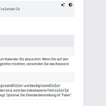
/
calendarId
 um Kalender-IDs abzurufen. Wenn Sie auf den
ugreifen möchten, verwenden Sie das Keyword
eground
Color
background
Color
und
color
Id
et wird, wird das indexbasierte Feld
. Optional. Die Standardeinstellung ist "False".