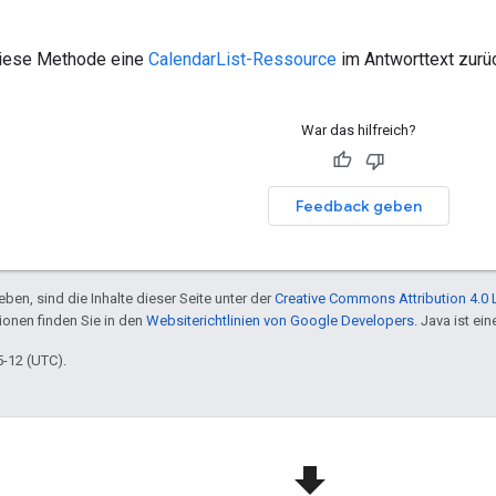
 diese Methode eine
CalendarList-Ressource
im Antworttext zurü
War das hilfreich?
Feedback geben
ben, sind die Inhalte dieser Seite unter der
Creative Commons Attribution 4.0 
tionen finden Sie in den
Websiterichtlinien von Google Developers
. Java ist e
5-12 (UTC).
file_download