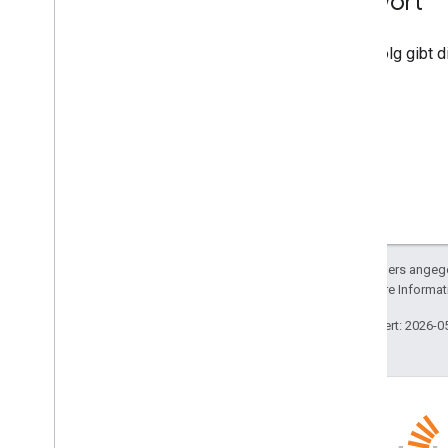
Antwort
Bei Erfolg gibt
Sofern nicht anders angege
lizenziert. Weitere Informa
Zuletzt aktualisiert: 2026-0