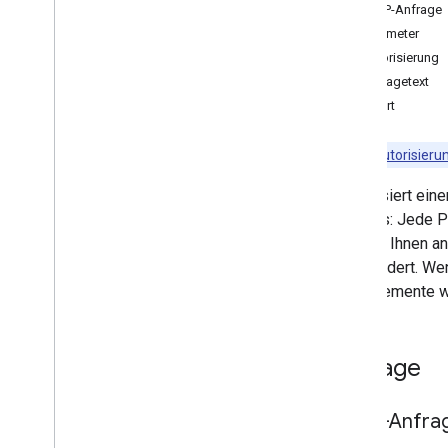
insert
HTTP-Anfrage
list
Parameter
patch
Autorisierung
update
Anfragetext
Ansehen
Antwort
Kalender
Kanäle
Hinweis
:
Autorisieru
Farben
Aktualisiert ein
Ereignisse
Hinweis: Jede P
Verfügbar
/
Beschäftigt
Die von Ihnen a
Einstellungen
unverändert. We
Clientbibliotheken
Arrayelemente w
Nutzungsbeschränkungen
Anfrage
HTTP-Anfra