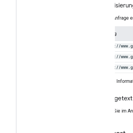
Autorisierun
Diese Anfrage er
Umfang
https:
/
/
www
.
g
https:
/
/
www
.
g
https:
/
/
www
.
g
Weitere Informat
Anfragetext
Geben Sie im Anf