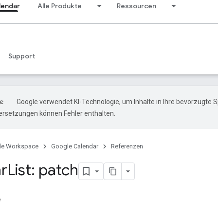
lendar
Alle Produkte
Ressourcen
Support
Google verwendet KI-Technologie, um Inhalte in Ihre bevorzugte 
ersetzungen können Fehler enthalten.
le Workspace
Google Calendar
Referenzen
r
List: patch
e