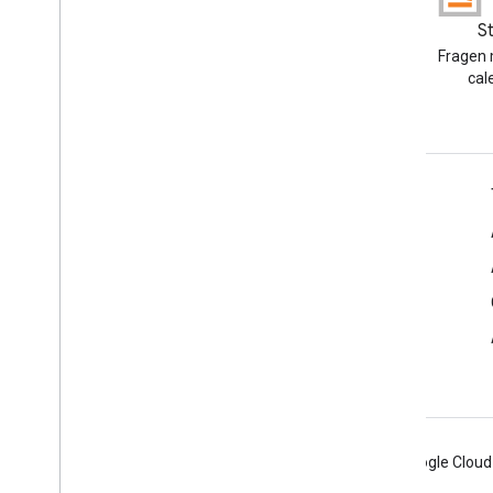
Blog
S
Google Workspace
Fragen 
Developers-Blog lesen
cal
Google Workspace für Entwickler
Plattformüberblick
Entwicklerprodukte
Versionshinweise
Entwicklersupport
Nutzungsbedingungen
Android
Chrome
Firebase
Google Cloud