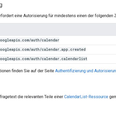
g
fordert eine Autorisierung für mindestens einen der folgenden Z
oogleapis
.
com
/
auth
/
calendar
oogleapis
.
com
/
auth
/
calendar
.
app
.
created
oogleapis
.
com
/
auth
/
calendar
.
calendarlist
ionen finden Sie auf der Seite
Authentifizierung und Autorisieru
ragetext die relevanten Teile einer
CalendarList-Ressource
gem