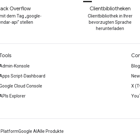
tack Overflow
Clientbibliotheken
mit dem Tag „google-
Clientbibliothek in Ihrer
endar-api“ stellen
bevorzugten Sprache
herunterladen
Tools
Con
Admin-Konsole
Blog
Apps Script-Dashboard
News
Google Cloud Console
X (T
APIs Explorer
You
 Platform
Google AI
Alle Produkte