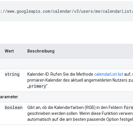
://www.googleapis.com/calendar/v3/users/me/calendarList
Wert
Beschreibung
string
Kalender-ID. Rufen Sie die Methode
calendarList.list
auf,
primären Kalender des aktuell angemeldeten Nutzers z
primary
„
“.
parameter
boolean
for
Gibt an, ob die Kalenderfarben (RGB) in den Feldern
geschrieben werden sollen. Wenn diese Funktion verwend
automatisch auf die am besten passende Option festgelegt