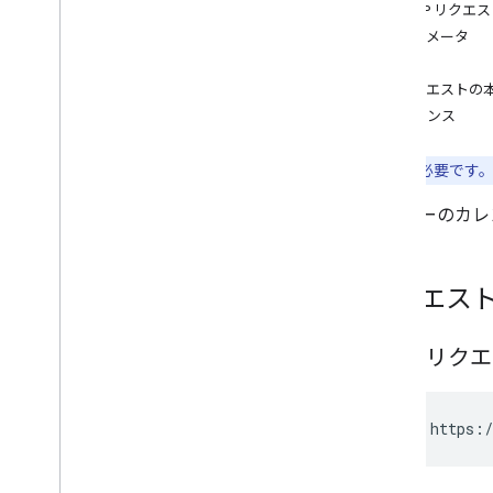
insert
HTTP リクエ
list
パラメータ
patch
承認
update
リクエストの
watch
レスポンス
カレンダー
チャンネル
注:
認証
が必要です
カラー
ユーザーのカレ
イベント
予定の有無
設定
リクエス
クライアント ライブラリ
使用制限
HTTP リク
GET https:/