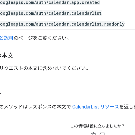
oogleapis
.
com
/
auth
/
calendar
.
app
.
created
oogleapis
.
com
/
auth
/
calendar
.
calendarlist
oogleapis
.
com
/
auth
/
calendar
.
calendarlist
.
readonly
と認可
のページをご覧ください。
の本文
リクエストの本文に含めないでください。
ス
のメソッドはレスポンスの本文で
CalendarList リソース
を返し
この情報は役に立ちましたか？