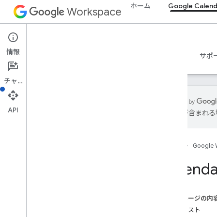
ホーム
Google Calend
Workspace
Google Calendar
情報
概要
ガイド
リファレンス
MCP サーバー
サポ
チャット
API
は誤りが含まれる
Calendar API
v3
ホーム
Google 
リソースの概要
Acl
Calenda
カレンダー リスト
概要
delete
このページの内
get
リクエスト