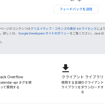
フィードバックを送信
のページのコンテンツは
クリエイティブ・コモンズの表示 4.0 ライセンス
によ
す。詳しくは、
Google Developers サイトのポリシー
をご覧ください。Java は
TC。
file_download
tack Overflow
クライアント ライブラリ
-calendar-api タグを使
使用する言語のクライアント
って質問する
ライブラリをダウンロードす
る