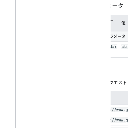
パラメータ
パラメー
値
タ名
パスパラメータ
calendar
st
Id
承認
このリクエスト
範囲
https:
/
/
www
.
g
https:
/
/
www
.
g