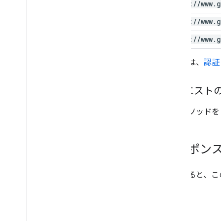
https:
/
/
www
.
g
https:
/
/
www
.
g
https:
/
/
www
.
g
詳しくは、
認証
リクエスト
このメソッドを
レスポン
成功すると、こ