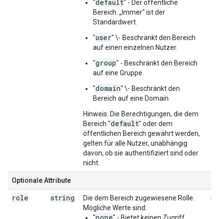
default
"
" - Der öffentliche
Bereich. „Immer“ ist der
Standardwert.
user
"
" \- Beschränkt den Bereich
auf einen einzelnen Nutzer.
group
"
" - Beschränkt den Bereich
auf eine Gruppe.
domain
"
" \- Beschränkt den
Bereich auf eine Domain.
Hinweis: Die Berechtigungen, die dem
default
Bereich "
" oder dem
öffentlichen Bereich gewährt werden,
gelten für alle Nutzer, unabhängig
davon, ob sie authentifiziert sind oder
nicht.
Optionale Attribute
role
string
Die dem Bereich zugewiesene Rolle.
Be
Mögliche Werte sind:
none
"
" - Bietet keinen Zugriff.