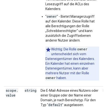
Lesezugriff auf die ACLs des
Kalenders.
owner
"
" - Bietet Managerzugriff
auf den Kalender. Diese Rolle hat
alle Berechtigungen der Rolle
„Schreibberechtigter“ und kann
zusätzlich die Zugriffsebenen
anderer Nutzer ändern.
owner
Wichtig: Die Rolle
unterscheidet sich vom
Dateneigentümer des Kalenders.
Ein Kalender hat einen einzelnen
Dateneigentümer, kann aber
mehrere Nutzer mit der Rolle
owner
haben.
scope
.
string
Die E-Mail-Adresse eines Nutzers oder
Be
value
einer Gruppe oder der Name einer
Domain, je nach Bereichstyp. Für den
default
Typ "
" ausgelassen.