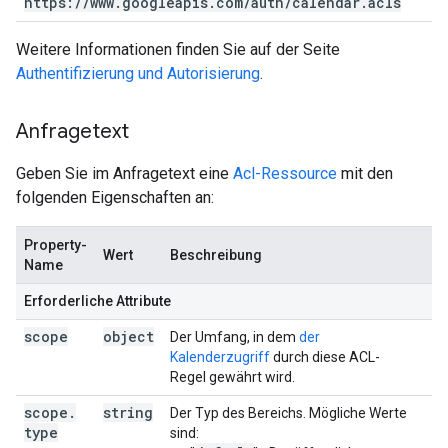
https:
/
/
www
.
googleapis
.
com
/
auth
/
calendar
.
acls
Weitere Informationen finden Sie auf der Seite
Authentifizierung und Autorisierung
.
Anfragetext
Geben Sie im Anfragetext eine
Acl-Ressource
mit den
folgenden Eigenschaften an:
Property-
Wert
Beschreibung
Hi
Name
Erforderliche Attribute
scope
object
Der Umfang, in dem
der
Kalenderzugriff
durch diese ACL-
Regel gewährt wird.
scope
.
string
Der Typ des Bereichs. Mögliche Werte
type
sind: