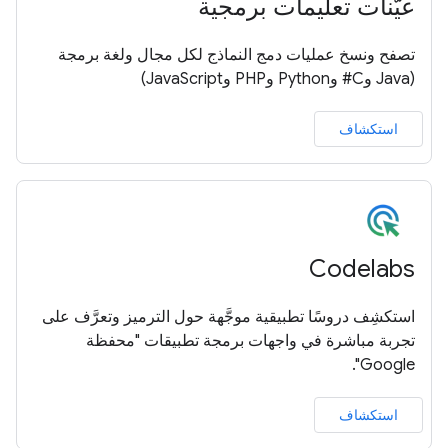
عيّنات تعليمات برمجية
تصفح ونسخ عمليات دمج النماذج لكل مجال ولغة برمجة
(Java وC# وPython وPHP وJavaScript)
استكشاف
Codelabs
استكشِف دروسًا تطبيقية موجَّهة حول الترميز وتعرَّف على
تجربة مباشرة في واجهات برمجة تطبيقات "محفظة
Google".
استكشاف