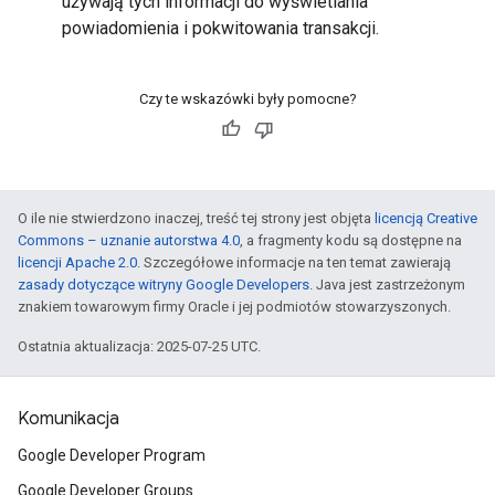
używają tych informacji do wyświetlania
powiadomienia i pokwitowania transakcji.
Czy te wskazówki były pomocne?
O ile nie stwierdzono inaczej, treść tej strony jest objęta
licencją Creative
Commons – uznanie autorstwa 4.0
, a fragmenty kodu są dostępne na
licencji Apache 2.0
. Szczegółowe informacje na ten temat zawierają
zasady dotyczące witryny Google Developers
. Java jest zastrzeżonym
znakiem towarowym firmy Oracle i jej podmiotów stowarzyszonych.
Ostatnia aktualizacja: 2025-07-25 UTC.
Komunikacja
Google Developer Program
Google Developer Groups