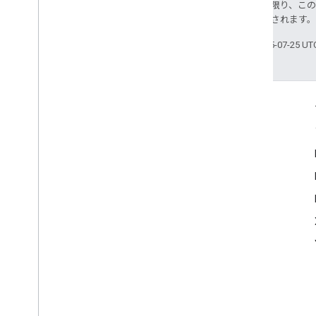
特に記載のない限り、こ
により使用許諾されます
最終更新日 2025-07-25 U
つながる
Google Developer Program
Google Developer Groups
Google Developer Experts
Accelerators
Google Cloud & NVIDIA