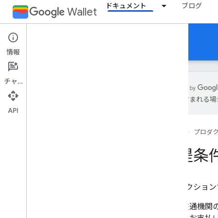
ドキュメント
ブログ
Wallet
Open loop transit
情報
チャット
誤りが含まれる場
API
概要
前提条件
ホーム
プロダ
設定
前提条
統合の手順
技術的なアーキテクチャ
このセクションで
モバイル機能
デバイスのロック解除をスキップ
交通機関の
取引の領収書