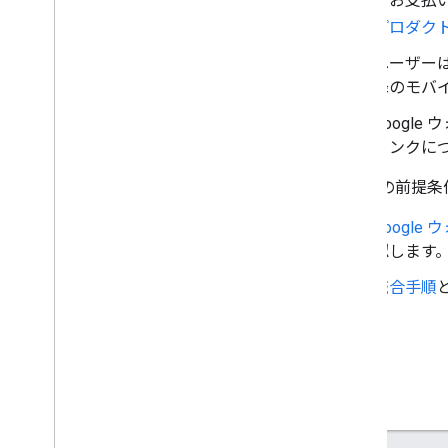
るお支払い
Google マップのバナー
プロダク
アプリとウェブサイトの公開設定
ユーザーは
降のモバ
技術統合
基本的な要件
Googl
強化された機能の設定
リンクに
GTFS フィードの統合
すべての前提条
駅と停留所の名前
Googl
テストとデプロイ
認します
テストのフェーズとサイクル
テストの基準
統合手順
リソース
リリースノート
利用規約ガイドライン
よくある質問