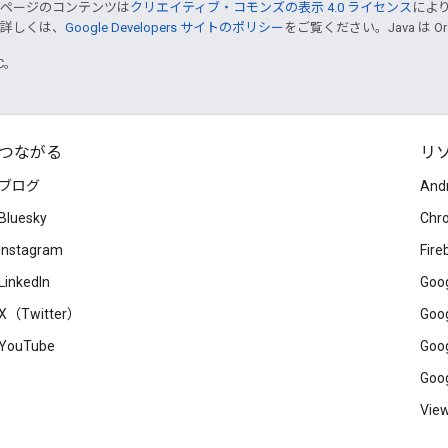
のページのコンテンツは
クリエイティブ・コモンズの表示 4.0 ライセンス
によ
。詳しくは、
Google Developers サイトのポリシー
をご覧ください。Java は 
TC。
つながる
リ
ブログ
And
Bluesky
Chr
Instagram
Fire
LinkedIn
Goog
X（Twitter）
Goog
YouTube
Goog
Goog
View