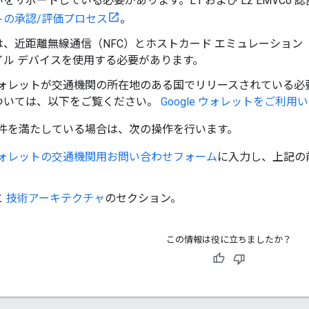
をサポートしている必要があります。L1 および L2 EMVCo 
トの承認/評価プロセス
。
、近距離無線通信（NFC）とホストカード エミュレーション（HCE
イル デバイスを使用する必要があります。
e ウォレットが交通機関の所在地のある国でリリースされている
ついては、以下をご覧ください。
Google ウォレットをご利用
件を満たしている場合は、次の操作を行います。
e ウォレットの交通機関用お問い合わせフォーム
に入力し、上記の
。
と
技術アーキテクチャ
のセクション。
この情報は役に立ちましたか？