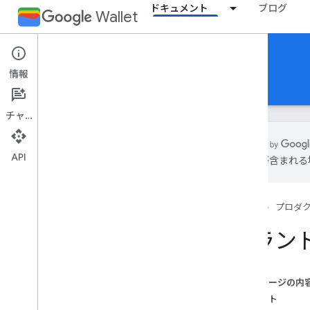
ドキュメント
ブログ
Wallet
Event tickets
情報
ドキュメント
リファレンス
サポート
チャット
API
は誤りが含まれる
はじめに
概要
ホーム
プロダ
基本的なコンセプト
クラスとオブジェクトを渡す
ブラン
Google ウォレットへの追加フロー
スタート ガイド
このページの内
オンボーディング ガイド
アセット