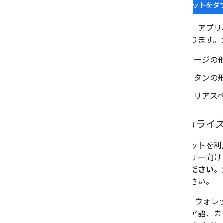
アセットをダウ
サイト、アプリ
要があります。
ページの
ボタンの
クリアス
ローカライ
ウォレットを利
のユーザー向け
いでください
。
てください。
[Google
ルガリア語、カ