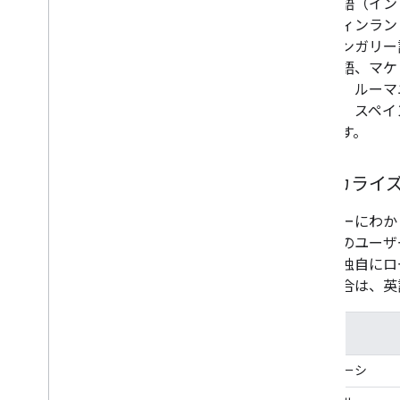
語、英語（イン
語、フィンラン
語、ハンガリー
アニア語、マケ
ガル）、ルーマ
リカ）、スペイ
できます。
ローカライ
ユーザーにわか
した国のユーザ
さい。独自にロ
ない場合は、英語
国
ベラルーシ