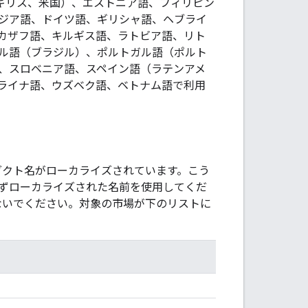
ギリス、米国）、エストニア語、フィリピン
ジア語、ドイツ語、ギリシャ語、ヘブライ
カザフ語、キルギス語、ラトビア語、リト
ル語（ブラジル）、ポルトガル語（ポルト
、スロベニア語、スペイン語（ラテンアメ
ライナ語、ウズベク語、ベトナム語で利用
ロダクト名がローカライズされています。こう
ずローカライズされた名前を使用してくだ
しないでください。対象の市場が下のリストに