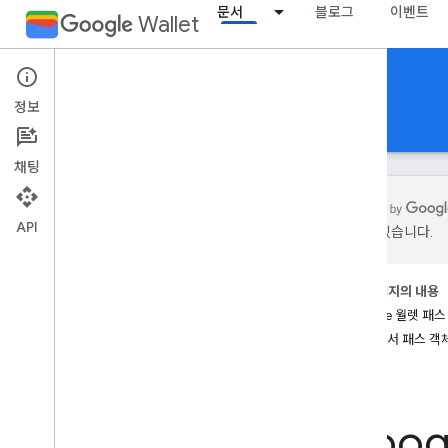
문서
블로그
이벤트
Wallet
Event tickets
정보
문서
참조
지원
채팅
API
있을 수 있습니다.
소개
개요
이 페이지의 내용
주요 개념
Google 월렛 패
패스 클래스 및 객체
JWT에서 패스 객
Google 월렛 추가 절차
시작하기
Goo
온보딩 가이드