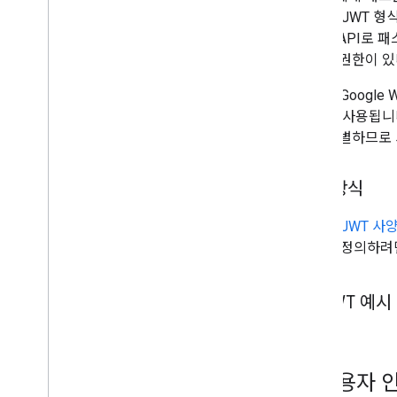
합니다. JWT 형
Wallet API
액세스 권한이 있
JWT가 Googl
하는 데 사용됩니다
인지 식별하므로 사
작동 방식
JWT는
JWT 사
JWT를 정의하려
JWT 예시
4
.
사용자 인