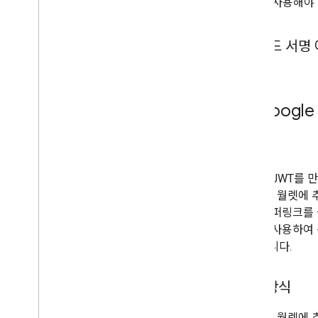
SDK를 사용해야
코드 서명 
5
.
'Goog
용도
서명된 JWT를 만
'Google 월
나 하이퍼링크를 클
정보를 사용하여 
저장됩니다.
작동 방식
'Google 월렛