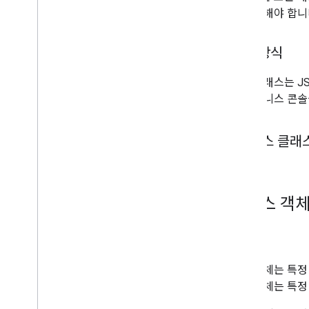
Codelabs
를 할당해야 합니다
샘플 앱
작동 방식
리소스
출시 노트
패스 클래스는 JSON
오류 코드
렛 비즈니스 콘솔
FAQ
패스 템플릿
브랜드 가이드라인
패스 클래
성능 팁
서비스이용 정책
서비스 약관
2
.
패스 객체
용도
패스 객체는 특정
패스 객체는 특정 