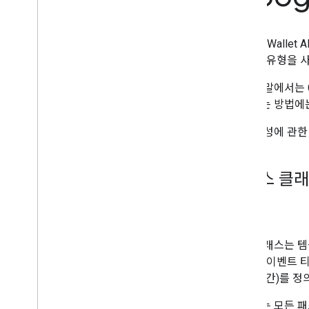
발급기관 계정 설정
사용자 인증 정보 가져오기
첫 번째 패스 만들기
Google Wal
개발자 MCP 서버
정 패스 유형을 
이벤트 티켓 사용
이 도움말에서는 G
인증 요청
실행하는 방법에는
패스 클래스 및 객체
패스 생성에 관한
Google 월렛에 추가
고급 사용법
1
.
패스 클래
테스트 및 게시
게시 액세스 권한 요청
용도
출시 전 테스트
출시 체크리스트
패스 클래스는 템
를 들어 이벤트 
라이브러리 및 도구
날짜, 시간)를 정
패스 빌더
클라이언트 라이브러리
발급하는 모든 패