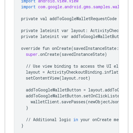
import
android.view.View
import
com.google.android.gms.samples.wallet.d
private
val
addToGoogleWalletRequestCode
=
100
private
lateinit
var
layout
:
ActivityCheckoutBi
private
lateinit
var
addToGoogleWalletButton
:
override
fun
onCreate
(
savedInstanceState
:
Bund
super
.
onCreate
(
savedInstanceState
)
//
Use
view
binding
to
access
the
UI
elements
layout
=
ActivityCheckoutBinding
.
inflate
(
layo
setContentView
(
layout
.
root
)
addToGoogleWalletButton
=
layout
.
addToGoogle
addToGoogleWalletButton
.
setOnClickListener
{
walletClient
.
savePasses
(
newObjectJson
,
thi
}
//
Additional
logic
in
your
onCreate
method
}