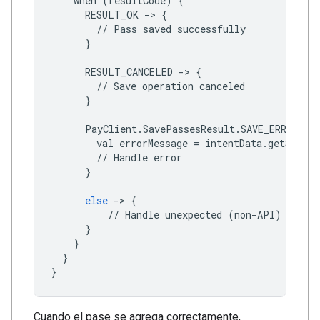
when
(
resultCode
)
{
RESULT_OK
->
{
//
Pass
saved
successfully
}
RESULT_CANCELED
->
{
//
Save
operation
canceled
}
PayClient
.
SavePassesResult
.
SAVE_ERROR
->
val
errorMessage
=
intentData
.
getString
//
Handle
error
}
else
->
{
//
Handle
unexpected
(
non
-
API
)
excep
}
}
}
}
Cuando el pase se agrega correctamente,