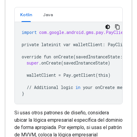
Kotlin
Java
import
com.google.android.gms.pay.PayClient
private
lateinit
var
walletClient
:
PayClient
override
fun
onCreate
(
savedInstanceState
:
Bund
super
.
onCreate
(
savedInstanceState
)
walletClient
=
Pay
.
getClient
(
this
)
//
Additional
logic
in
your
onCreate
method
}
Si usas otros patrones de diseño, considera
ubicar la lógica empresarial específica del dominio
de forma apropiada. Por ejemplo, si usas el patrón
de MVVM, coloca la lógica empresarial