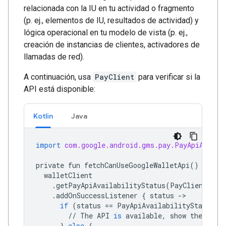
relacionada con la IU en tu actividad o fragmento
(p. ej., elementos de IU, resultados de actividad) y
lógica operacional en tu modelo de vista (p. ej.,
creación de instancias de clientes, activadores de
llamadas de red).
A continuación, usa
PayClient
para verificar si la
API está disponible:
Kotlin
Java
import
com.google.android.gms.pay.PayApiAvaila
private
fun
fetchCanUseGoogleWalletApi
()
{
walletClient
.
getPayApiAvailabilityStatus
(
PayClient
.
Req
.
addOnSuccessListener
{
status
->
if
(
status
==
PayApiAvailabilityStatus
.
A
//
The
API
is
available
,
show
the
butt
}
else
{